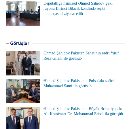
Deputatlığa namizəd Əhməd Şahidov Şəki
rayonu Birinci Biləcik kəndində seçki
məntəqəsini ziyarət edib
Görüşlər
Əhməd Şahidov Pakistan Senatının sədri Yusif
Rəza Gilani ilə görüşüb
Əhməd Şahidov Pakistanın Polşadakı səfiri
Muhəmməd Sami ilə görüşüb
Əhməd Şahidov Pakistanın Böyük Britaniyadakı
Ali Komissarı Dr. Mohammad Faisal ilə görüşüb