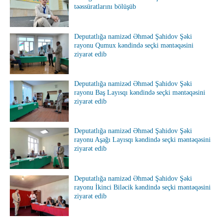
təəssüratlarını bölüşüb
Deputatlığa namizəd Əhməd Şahidov Şəki
rayonu Qumux kəndində seçki məntəqəsini
ziyarət edib
Deputatlığa namizəd Əhməd Şahidov Şəki
rayonu Baş Layısqı kəndində seçki məntəqəsini
ziyarət edib
Deputatlığa namizəd Əhməd Şahidov Şəki
rayonu Aşağı Layısqı kəndində seçki məntəqəsini
ziyarət edib
Deputatlığa namizəd Əhməd Şahidov Şəki
rayonu İkinci Biləcik kəndində seçki məntəqəsini
ziyarət edib