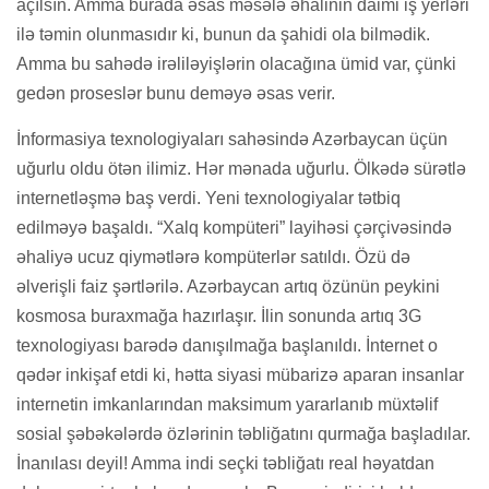
açılsın. Amma burada əsas məsələ əhalinin daimi iş yerləri
ilə təmin olunmasıdır ki, bunun da şahidi ola bilmədik.
Amma bu sahədə irəliləyişlərin olacağına ümid var, çünki
gedən proseslər bunu deməyə əsas verir.
İnformasiya texnologiyaları sahəsində Azərbaycan üçün
uğurlu oldu ötən ilimiz. Hər mənada uğurlu. Ölkədə sürətlə
internetləşmə baş verdi. Yeni texnologiyalar tətbiq
edilməyə başaldı. “Xalq kompüteri” layihəsi çərçivəsində
əhaliyə ucuz qiymətlərə kompüterlər satıldı. Özü də
əlverişli faiz şərtlərilə. Azərbaycan artıq özünün peykini
kosmosa buraxmağa hazırlaşır. İlin sonunda artıq 3G
texnologiyası barədə danışılmağa başlanıldı. İnternet o
qədər inkişaf etdi ki, hətta siyasi mübarizə aparan insanlar
internetin imkanlarından maksimum yararlanıb müxtəlif
sosial şəbəkələrdə özlərinin təbliğatını qurmağa başladılar.
İnanılası deyil! Amma indi seçki təbliğatı real həyatdan