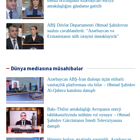
media brifinqində Azərbaycan-Suriya
əməkdaşlığını gündəmə gətirib
ABŞ Dövlət Departamenti Əhməd Şahidovun
sualını cavablandırdı: “Azərbaycan və
Ermənistanın sülh istəyini dəstəkləyirik”
Dünya mediasına müsahibələr
Azərbaycan ABŞ-İran dialoqu üçün etibarlı
vasitəçilik platforması ola bilər – Əhməd Şahidov
Al-Qahera kanalına danışıb
Bakı-Tbilisi əməkdaşlığı Avropanın enerji
təhlükəsizliyində mühüm rol oynayır – Əhməd
Şahidov Gürcüstanın İmedi Televiziyasına
danışıb
Hörmüz boğazı ətrafında gərginlik: Azərbaycan