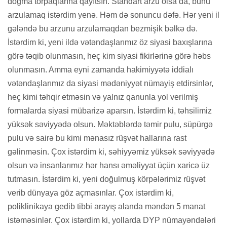
doğma torpaqlarına qayıtsın. Standart arzu olsa da, bunu
arzulamaq istərdim yenə. Həm də sonuncu dəfə. Hər yeni il
gələndə bu arzunu arzulamaqdan bezmişik bəlkə də.
İstərdim ki, yeni ildə vətəndaşlarımız öz siyasi baxışlarına
görə təqib olunmasın, heç kim siyasi fikirlərinə görə həbs
olunmasın. Amma eyni zamanda hakimiyyətə iddialı
vətəndaşlarımız da siyasi mədəniyyət nümayiş etdirsinlər,
heç kimi təhqir etməsin və yalnız qanunla yol verilmiş
formalarda siyasi mübarizə aparsın. İstərdim ki, təhsilimiz
yüksək səviyyədə olsun. Məktəblərdə təmir pulu, süpürgə
pulu və sairə bu kimi mənasız rüşvət hallarına rast
gəlinməsin. Çox istərdim ki, səhiyyəmiz yüksək səviyyədə
olsun və insanlarımız hər hansı əməliyyat üçün xaricə üz
tutmasın. İstərdim ki, yeni doğulmuş körpələrimiz rüşvət
verib dünyaya göz açmasınlar. Çox istərdim ki,
poliklinikaya gedib tibbi arayış alanda məndən 5 manat
istəməsinlər. Çox istərdim ki, yollarda DYP nümayəndələri