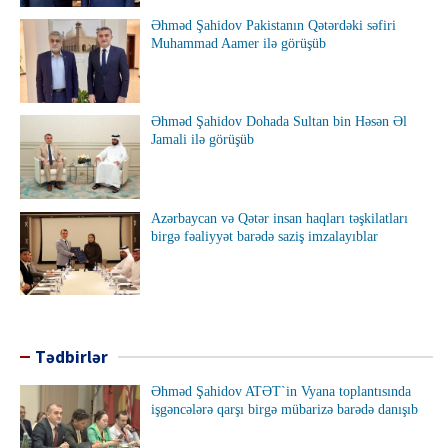
Əhməd Şahidov Pakistanın Qətərdəki səfiri
Muhammad Aamer ilə görüşüb
Əhməd Şahidov Dohada Sultan bin Həsən Əl
Jamali ilə görüşüb
Azərbaycan və Qətər insan haqları təşkilatları
birgə fəaliyyət barədə saziş imzalayıblar
Tədbirlər
Əhməd Şahidov ATƏT`in Vyana toplantısında
işgəncələrə qarşı birgə mübarizə barədə danışıb