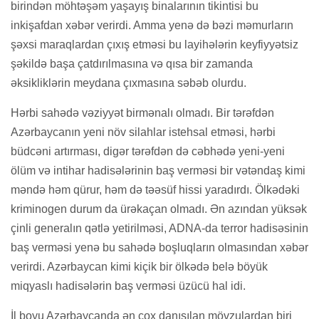
birindən möhtəşəm yaşayış binalarının tikintisi bu
inkişafdan xəbər verirdi. Amma yenə də bəzi məmurların
şəxsi maraqlardan çıxış etməsi bu layihələrin keyfiyyətsiz
şəkildə başa çatdırılmasına və qısa bir zamanda
əksikliklərin meydana çıxmasına səbəb olurdu.
Hərbi sahədə vəziyyət birmənalı olmadı. Bir tərəfdən
Azərbaycanın yeni növ silahlar istehsal etməsi, hərbi
büdcəni artırması, digər tərəfdən də cəbhədə yeni-yeni
ölüm və intihar hadisələrinin baş verməsi bir vətəndaş kimi
məndə həm qürur, həm də təəsüf hissi yaradırdı. Ölkədəki
kriminogen durum da ürəkaçan olmadı. Ən azından yüksək
çinli generalın qətlə yetirilməsi, ADNA-da terror hadisəsinin
baş verməsi yenə bu sahədə boşluqların olmasından xəbər
verirdi. Azərbaycan kimi kiçik bir ölkədə belə böyük
miqyaslı hadisələrin baş verməsi üzücü hal idi.
İl boyu Azərbaycanda ən çox danışılan mövzulardan biri