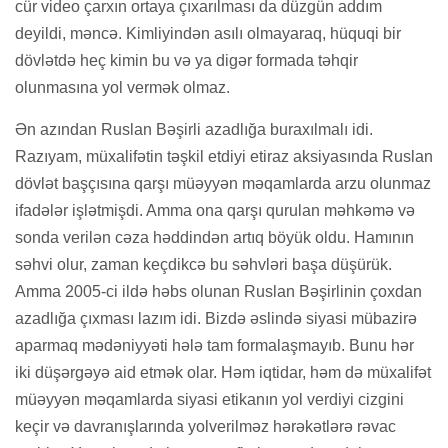
cür video çarxın ortaya çıxarılması da düzgün addım
deyildi, məncə. Kimliyindən asılı olmayaraq, hüquqi bir
dövlətdə heç kimin bu və ya digər formada təhqir
olunmasına yol vermək olmaz.
Ən azından Ruslan Bəşirli azadlığa buraxılmalı idi.
Razıyam, müxalifətin təşkil etdiyi etiraz aksiyasında Ruslan
dövlət başçısına qarşı müəyyən məqamlarda arzu olunmaz
ifadələr işlətmişdi. Amma ona qarşı qurulan məhkəmə və
sonda verilən cəza həddindən artıq böyük oldu. Hamının
səhvi olur, zaman keçdikcə bu səhvləri başa düşürük.
Amma 2005-ci ildə həbs olunan Ruslan Bəşirlinin çoxdan
azadlığa çıxması lazım idi. Bizdə əslində siyasi mübazirə
aparmaq mədəniyyəti hələ tam formalaşmayıb. Bunu hər
iki düşərgəyə aid etmək olar. Həm iqtidar, həm də müxalifət
müəyyən məqamlarda siyasi etikanın yol verdiyi cizgini
keçir və davranışlarında yolverilməz hərəkətlərə rəvac