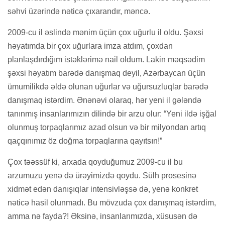
səhvi üzərində nəticə çıxarandır, məncə.
2009-cu il əslində mənim üçün çox uğurlu il oldu. Şəxsi
həyatımda bir çox uğurlara imza atdım, çoxdan
planlaşdırdığım istəklərimə nail oldum. Lakin məqsədim
şəxsi həyatım barədə danışmaq deyil, Azərbaycan üçün
ümumilikdə əldə olunan uğurlar və uğursuzluqlar barədə
danışmaq istərdim. Ənənəvi olaraq, hər yeni il gələndə
tanınmış insanlarımızın dilində bir arzu olur: “Yeni ildə işğal
olunmuş torpaqlarımız azad olsun və bir milyondan artıq
qaçqınımız öz doğma torpaqlarına qayıtsın!”
Çox təəssüf ki, arxada qoyduğumuz 2009-cu il bu
arzumuzu yenə də ürəyimizdə qoydu. Sülh prosesinə
xidmət edən danışıqlar intensivləşsə də, yenə konkret
nəticə hasil olunmadı. Bu mövzuda çox danışmaq istərdim,
amma nə fayda?! Əksinə, insanlarımızda, xüsusən də