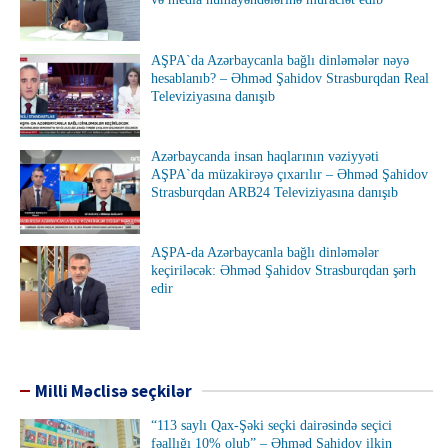
AŞPA`da Azərbaycanla bağlı dinləmələr nəyə
hesablanıb? – Əhməd Şahidov Strasburqdan Real
Televiziyasına danışıb
Azərbaycanda insan haqlarının vəziyyəti
AŞPA`da müzakirəyə çıxarılır – Əhməd Şahidov
Strasburqdan ARB24 Televiziyasına danışıb
AŞPA-da Azərbaycanla bağlı dinləmələr
keçiriləcək: Əhməd Şahidov Strasburqdan şərh
edir
Milli Məclisə seçkilər
“113 saylı Qax-Şəki seçki dairəsində seçici
fəallığı 10% olub” – Əhməd Şahidov ilkin