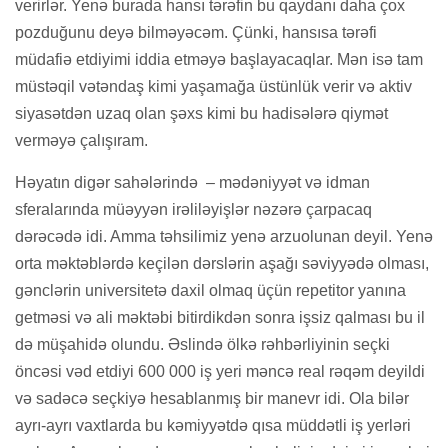
verirlər. Yenə burada hansı tərəfin bu qaydanı daha çox
pozduğunu deyə bilməyəcəm. Çünki, hansısa tərəfi
müdafiə etdiyimi iddia etməyə başlayacaqlar. Mən isə tam
müstəqil vətəndaş kimi yaşamağa üstünlük verir və aktiv
siyasətdən uzaq olan şəxs kimi bu hadisələrə qiymət
verməyə çalışıram.
Həyatın digər sahələrində – mədəniyyət və idman
sferalarında müəyyən irəliləyişlər nəzərə çarpacaq
dərəcədə idi. Amma təhsilimiz yenə arzuolunan deyil. Yenə
orta məktəblərdə keçilən dərslərin aşağı səviyyədə olması,
gənclərin universitetə daxil olmaq üçün repetitor yanına
getməsi və ali məktəbi bitirdikdən sonra işsiz qalması bu il
də müşahidə olundu. Əslində ölkə rəhbərliyinin seçki
öncəsi vəd etdiyi 600 000 iş yeri məncə real rəqəm deyildi
və sadəcə seçkiyə hesablanmış bir manevr idi. Ola bilər
ayrı-ayrı vaxtlarda bu kəmiyyətdə qısa müddətli iş yerləri