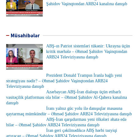
Şahidov Vaşinqtondan ARB24 kanalına danışıb
Müsahibələr
ABŞ-ın Patriot sistemləri tükənir: Ukrayna üçün
kritik mərhələ – Əhməd Şahidov Vaşinqtondan
ARB24 Televiziyasına danışıb
Prezident Donald Trampın İranla bağlı yeni
strategiyası nədir? – Əhməd Şahidov Vaşinqtondan ARB24
Televiziyasına danışıb
Azərbaycan ABŞ-İran dialoqu üçün etibarlı
vasitəçilik platforması ola bilər – Əhməd Şahidov Al-Qahera kanalına
danışıb
İranı yalnız güc yolu ilə danışıqlar masasına
qaytarmaq mümkündür – Əhməd Şahidov ARB24 Televiziyasına danışıb
ABŞ-İran qarşıdurması yeni ölkələri əhatə edə
bilər – Əhməd Şahidov ARB24 Televiziyasına danışıb
İran geri çəkilmədikcə ABŞ hərbi təzyiqi
artıracaq – Əhməd Şahidov ARB24 Televiziyasına danışıb