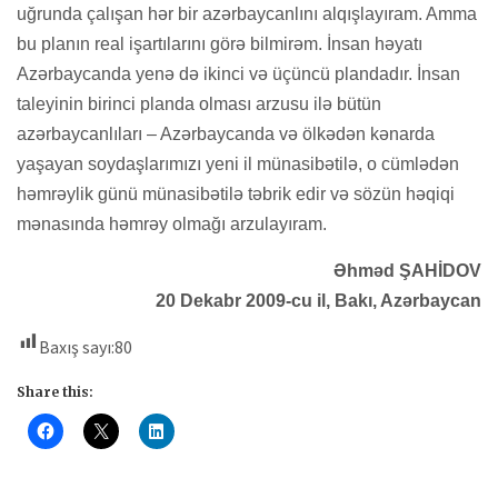
uğrunda çalışan hər bir azərbaycanlını alqışlayıram. Amma
bu planın real işartılarını görə bilmirəm. İnsan həyatı
Azərbaycanda yenə də ikinci və üçüncü plandadır. İnsan
taleyinin birinci planda olması arzusu ilə bütün
azərbaycanlıları – Azərbaycanda və ölkədən kənarda
yaşayan soydaşlarımızı yeni il münasibətilə, o cümlədən
həmrəylik günü münasibətilə təbrik edir və sözün həqiqi
mənasında həmrəy olmağı arzulayıram.
Əhməd ŞAHİDOV
20 Dekabr 2009-cu il, Bakı, Azərbaycan
Baxış sayı:
80
Share this: