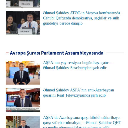
Əhməd Şahidov ATƏT-in Varşava konfransında
Cənubi Qafqazda demokratiya, seçkilər və sülh
gündəliyi barədə danışıb
Avropa Şurası Parlament Assambleyasında
AŞPA-nın yay sessiyası bugün başa çatır –
Əhməd Şahidov Strasburqdan şərh edir
Əhməd Şahidov AŞPA`nın anti-Azərbaycan
qərarını Real Televiziyasında şərh edib
AŞPA`da Azərbaycana qarşı hibrid müharibəyə
qarşı səfərbər olmalıyıq – Əhməd Şahidov QHT
və media nümayəndələrinə müraciət edib