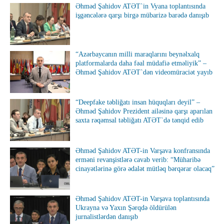
Əhməd Şahidov ATƏT`in Vyana toplantısında
işgəncələrə qarşı birgə mübarizə barədə danışıb
“Azərbaycanın milli maraqlarını beynəlxalq
platformalarda daha fəal müdafiə etməliyik” –
Əhməd Şahidov ATƏT`dən videomüraciət yayıb
“Deepfake təbliğatı insan hüquqları deyil” –
Əhməd Şahidov Prezident ailəsinə qarşı aparılan
saxta rəqəmsal təbliğatı ATƏT`də tənqid edib
Əhməd Şahidov ATƏT-in Varşava konfransında
erməni revanşistlərə cavab verib: “Müharibə
cinayətlərinə görə ədalət mütləq bərqərar olacaq”
Əhməd Şahidov ATƏT-in Varşava toplantısında
Ukrayna və Yaxın Şərqdə öldürülən
jurnalistlərdən danışıb