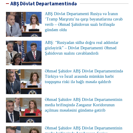
ABŞ Dövlət Departamentində
ABŞ Dövlət Departamenti Rusiya və İranın
‘Tramp Marşrutu’na qarşı bəyanatlarına cavab
verib – Əhməd Şahidovun sualı brifinqdə
gündəm oldu
ABŞ: “Rusiyadan sülhə doğru real addımlar
gözləyirik” – Dövlət Departamenti Əhməd
Şahidovun sualını cavablandırdı
Əhməd Şahidov ABŞ Dövlət Departamentində
Türkiyə və İsrail arasında mümkün hərbi
toqquşma riski ilə bağlı məsələ qaldırıb
Əhməd Şahidov ABŞ Dövlət Departamentinin
media brifinqində Zəngəzur Koridorunun
açılması məsələsini gündəmə gətirib
Əhməd Şahidov ABŞ Dövlət Departamentinin