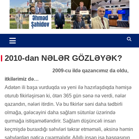
Skip
to
content
Əhməd Şahidov
Hüquq müdafiəçisi
2010-dan NƏLƏR GÖZLƏYƏK?
2009-cu ildə qazancımız da oldu,
itkilərimiz də…
Adətən ili başa vurduqda və yeni ilə hazırlaşdıqda həmişə
oturub fikirləşirsən ki, ötən 365 gün sənə nə verdi, nələr
qazandın, nələri itirdin. Və bu fikirlər səni daha tədbirli
olmağa, gələcəyini daha sağlam sütunlar üzərində
qurmağa istiqamətləndirir. Sağlam düşüncəli insan
keçmişdə buraxdığı səhvləri təkrar etməməli, əksinə həmin
səhvlərdən nəticə çıxarmalıdır. Ağıllı insan isə başqasının