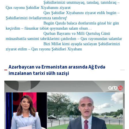
Şəhidlərimizi unutmayaq, tanıdaq, tanıtdıraq –
Qax rayonu Şəhidlər Xiyabanını ziyarət
Qax Şəhidlər Xiyabanını ziyarət etdik bugün –
Şəhidlərimizi övladlarımıza tanıdırıq!
Bugün Qaxda balaca dostlarımla gözəl bir gün
keçirdim – füsunkar təbiət qoynundan salam olsun…
Qurban Bayramı və Milli Qurtuluş Günü
münasibətilə səmimi təbriklərimi çatdırdım – Qax rayonundan salamlar
Bizi Millət kimi ayaqda saxlayan Şəhidlərimizi
ziyarət etdim – Qax rayonu Şəhidləri Xiyabanı
Azərbaycan və Ermənistan arasında Ağ Evdə
imzalanan tarixi sülh sazişi