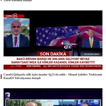
Xəbər kanalına danışıb
Cənubi Qafqazda sülh üçün imzalar Ağ Evdə atıldı – Əhməd Şahidov Türkiyənin
Kanal24 Televiziyasına danışıb