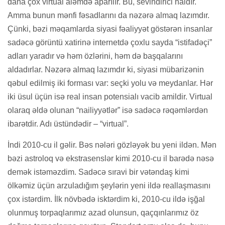
daha çox virtual aləmdə aparılır. Bu, sevindirici haldır.
Amma bunun mənfi fəsadlarını da nəzərə almaq lazımdır.
Çünki, bəzi məqamlarda siyasi fəaliyyət göstərən insanlar
sadəcə görüntü xatirinə internetdə çoxlu sayda “istifadəçi”
adları yaradır və həm özlərini, həm də başqalarını
aldadırlar. Nəzərə almaq lazımdır ki, siyasi mübarizənin
qəbul edilmiş iki forması var: seçki yolu və meydanlar. Hər
iki üsul üçün isə real insan potensialı vacib amildir. Virtual
olaraq əldə olunan “nailiyyətlər” isə sadəcə rəqəmlərdən
ibarətdir. Adı üstündədir – “virtual”.
İndi 2010-cu il gəlir. Bəs nələri gözləyək bu yeni ildən. Mən
bəzi astroloq və ekstrasenslər kimi 2010-cu il barədə nəsə
demək istəməzdim. Sadəcə sıravi bir vətəndaş kimi
ölkəmiz üçün arzuladığım şeylərin yeni ildə reallaşmasını
çox istərdim. İlk növbədə isktərdim ki, 2010-cu ildə işğal
olunmuş torpaqlarımız azad olunsun, qaçqınlarımız öz