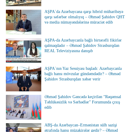
AŞPA`da Azərbaycana qarşı hibrid müharibəyə
qarşı səfərbər olmalıyıq – Əhməd Şahidov QHT
və media nümayəndələrinə müraciət edib
AŞPA-da Azərbaycanla bağlı birtərəfli fikirlər
qalmaqdadır – Əhməd Şahidov Strasburqdan
REAL Televiziyasına danışıb
AŞPA`nın Yaz Sessiyası başladı: Azərbaycanla
bağlı hansı mövzular gündəmdədir? – Əhməd
Şahidov Strasburqdan xəbər verir
Əhməd Şahidov Gəncədə keçirilən “Rəqəmsal
Təhlükəsizlik və Sərhədlər” Forumunda çıxış
edib
ABŞ-da Azərbaycan–Ermənistan sülh sazişi
ətrafında hansı müzakirələr gedir? – Əhməd