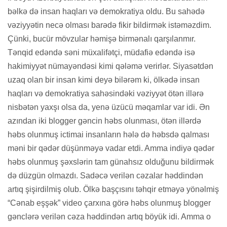
bəlkə də insan haqları və demokratiya oldu. Bu sahədə
vəziyyətin necə olması barədə fikir bildirmək istəməzdim.
Çünki, bucür mövzular həmişə birmənalı qarşılanmır.
Tənqid edəndə səni müxalifətçi, müdafiə edəndə isə
hakimiyyət nümayəndəsi kimi qələmə verirlər. Siyasətdən
uzaq olan bir insan kimi deyə bilərəm ki, ölkədə insan
haqları və demokratiya sahəsindəki vəziyyət ötən illərə
nisbətən yaxşı olsa da, yenə üzücü məqamlar var idi. Ən
azından iki blogger gəncin həbs olunması, ötən illərdə
həbs olunmuş ictimai insanların hələ də həbsdə qalması
məni bir qədər düşünməyə vadar etdi. Amma indiyə qədər
həbs olunmuş şəxslərin tam günahsız olduğunu bildirmək
də düzgün olmazdı. Sadəcə verilən cəzalar həddindən
artıq şişirdilmiş olub. Ölkə başçısını təhqir etməyə yönəlmiş
“Cənab eşşək” video çarxına görə həbs olunmuş blogger
gənclərə verilən cəza həddindən artıq böyük idi. Amma o