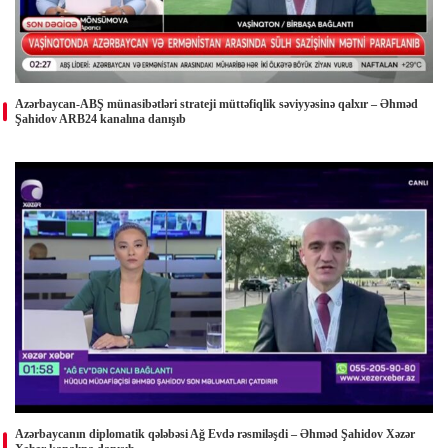
Azərbaycan-ABŞ münasibətləri strateji müttəfiqlik səviyyəsinə qalxır – Əhməd
Şahidov ARB24 kanalına danışıb
Azərbaycanın diplomatik qələbəsi Ağ Evdə rəsmiləşdi – Əhməd Şahidov Xəzər