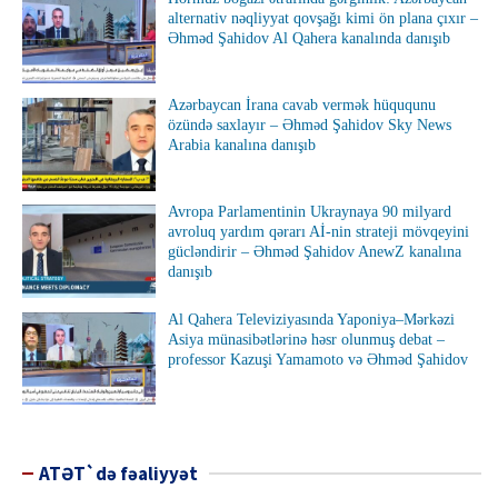
alternativ nəqliyyat qovşağı kimi ön plana çıxır –
Əhməd Şahidov Al Qahera kanalında danışıb
Azərbaycan İrana cavab vermək hüququnu
özündə saxlayır – Əhməd Şahidov Sky News
Arabia kanalına danışıb
Avropa Parlamentinin Ukraynaya 90 milyard
avroluq yardım qərarı Aİ-nin strateji mövqeyini
gücləndirir – Əhməd Şahidov AnewZ kanalına
danışıb
Al Qahera Televiziyasında Yaponiya–Mərkəzi
Asiya münasibətlərinə həsr olunmuş debat –
professor Kazuşi Yamamoto və Əhməd Şahidov
ATƏT`də fəaliyyət