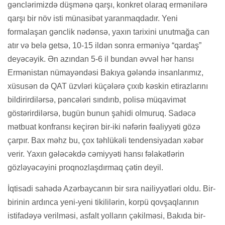
gənclərimizdə düşmənə qarşı, konkret olaraq ermənilərə
qarşı bir növ isti münasibət yaranmaqdadır. Yeni
formalaşan gənclik nədənsə, yaxın tarixini unutmağa can
atır və belə getsə, 10-15 ildən sonra erməniyə “qardaş”
deyəcəyik. Ən azından 5-6 il bundan əvvəl hər hansı
Ermənistan nümayəndəsi Bakıya gələndə insanlarımız,
xüsusən də QAT üzvləri küçələrə çıxıb kəskin etirazlarını
bildirirdilərsə, pəncələri sındırıb, polisə müqavimət
göstərirdilərsə, bugün bunun şahidi olmuruq. Sadəcə
mətbuat konfransı keçirən bir-iki nəfərin fəaliyyəti gözə
çarpır. Bax məhz bu, çox təhlükəli tendensiyadan xəbər
verir. Yaxın gələcəkdə cəmiyyəti hansı fəlakətlərin
gözləyəcəyini proqnozlaşdırmaq çətin deyil.
İqtisadi sahədə Azərbaycanın bir sıra nailiyyətləri oldu. Bir-
birinin ardınca yeni-yeni tikililərin, korpü qovşaqlarının
istifadəyə verilməsi, asfalt yolların çəkilməsi, Bakıda bir-