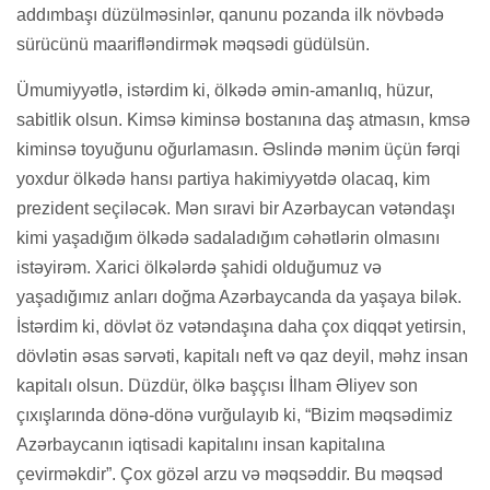
addımbaşı düzülməsinlər, qanunu pozanda ilk növbədə
sürücünü maarifləndirmək məqsədi güdülsün.
Ümumiyyətlə, istərdim ki, ölkədə əmin-amanlıq, hüzur,
sabitlik olsun. Kimsə kiminsə bostanına daş atmasın, kmsə
kiminsə toyuğunu oğurlamasın. Əslində mənim üçün fərqi
yoxdur ölkədə hansı partiya hakimiyyətdə olacaq, kim
prezident seçiləcək. Mən sıravi bir Azərbaycan vətəndaşı
kimi yaşadığım ölkədə sadaladığım cəhətlərin olmasını
istəyirəm. Xarici ölkələrdə şahidi olduğumuz və
yaşadığımız anları doğma Azərbaycanda da yaşaya bilək.
İstərdim ki, dövlət öz vətəndaşına daha çox diqqət yetirsin,
dövlətin əsas sərvəti, kapitalı neft və qaz deyil, məhz insan
kapitalı olsun. Düzdür, ölkə başçısı İlham Əliyev son
çıxışlarında dönə-dönə vurğulayıb ki, “Bizim məqsədimiz
Azərbaycanın iqtisadi kapitalını insan kapitalına
çevirməkdir”. Çox gözəl arzu və məqsəddir. Bu məqsəd