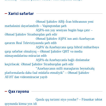
Xarici səfərlər
Əhməd Şahidov ABŞ–İran böhranının yeni
mərhələsini dəyərləndirib – Vaşinqtondan şərh
AŞPA-nın yay sessiyası bugün başa çatır –
Əhməd Şahidov Strasburqdan şərh edir
Əhməd Şahidov AŞPA`nın anti-Azərbaycan
qərarını Real Televiziyasında şərh edib
AŞPA`da Azərbaycana qarşı hibrid müharibəyə
qarşı səfərbər olmalıyıq – Əhməd Şahidov QHT və media
nümayəndələrinə müraciət edib
AŞPA-da Azərbaycanla bağlı dinləmələr
keçiriləcək: Əhməd Şahidov Strasburqdan şərh edir
“Azərbaycanın milli maraqlarını beynəlxalq
platformalarda daha fəal müdafiə etməliyik” – Əhməd Şahidov
ATƏT`dən videomüraciət yayıb
Qax rayonu
Qaxda qış turizmi niyə yoxdur? – Füsunkar təbiət
qoynunda kimsə yox idi