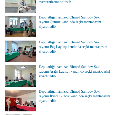
təəssüratlarını bölüşüb
Deputatlığa namizəd Əhməd Şahidov Şəki
rayonu Qumux kəndində seçki məntəqəsini
ziyarət edib
Deputatlığa namizəd Əhməd Şahidov Şəki
rayonu Baş Layısqı kəndində seçki məntəqəsini
ziyarət edib
Deputatlığa namizəd Əhməd Şahidov Şəki
rayonu Aşağı Layısqı kəndində seçki məntəqəsini
ziyarət edib
Deputatlığa namizəd Əhməd Şahidov Şəki
rayonu İkinci Biləcik kəndində seçki məntəqəsini
ziyarət edib