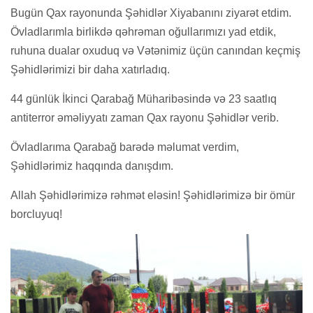
Bugün Qax rayonunda Şəhidlər Xiyabanını ziyarət etdim.
Övladlarımla birlikdə qəhrəman oğullarımızı yad etdik,
ruhuna dualar oxuduq və Vətənimiz üçün canından keçmiş
Şəhidlərimizi bir daha xatırladıq.
44 günlük İkinci Qarabağ Müharibəsində və 23 saatlıq
antiterror əməliyyatı zaman Qax rayonu Şəhidlər verib.
Övladlarıma Qarabağ barədə məlumat verdim,
Şəhidlərimiz haqqında danışdım.
Allah Şəhidlərimizə rəhmət eləsin! Şəhidlərimizə bir ömür
borcluyuq!