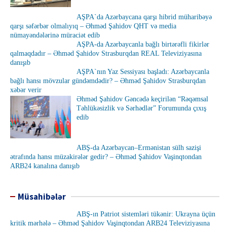
AŞPA`da Azərbaycana qarşı hibrid müharibəyə
qarşı səfərbər olmalıyıq – Əhməd Şahidov QHT və media
nümayəndələrinə müraciət edib
AŞPA-da Azərbaycanla bağlı birtərəfli fikirlər
qalmaqdadır – Əhməd Şahidov Strasburqdan REAL Televiziyasına
danışıb
AŞPA`nın Yaz Sessiyası başladı: Azərbaycanla
bağlı hansı mövzular gündəmdədir? – Əhməd Şahidov Strasburqdan
xəbər verir
Əhməd Şahidov Gəncədə keçirilən “Rəqəmsal
Təhlükəsizlik və Sərhədlər” Forumunda çıxış
edib
ABŞ-da Azərbaycan–Ermənistan sülh sazişi
ətrafında hansı müzakirələr gedir? – Əhməd Şahidov Vaşinqtondan
ARB24 kanalına danışıb
Müsahibələr
ABŞ-ın Patriot sistemləri tükənir: Ukrayna üçün
kritik mərhələ – Əhməd Şahidov Vaşinqtondan ARB24 Televiziyasına