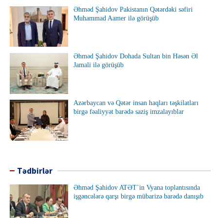
Əhməd Şahidov Pakistanın Qətərdəki səfiri
Muhammad Aamer ilə görüşüb
Əhməd Şahidov Dohada Sultan bin Həsən Əl
Jamali ilə görüşüb
Azərbaycan və Qətər insan haqları təşkilatları
birgə fəaliyyət barədə saziş imzalayıblar
Tədbirlər
Əhməd Şahidov ATƏT`in Vyana toplantısında
işgəncələrə qarşı birgə mübarizə barədə danışıb