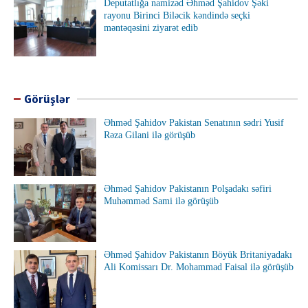
Deputatlığa namizəd Əhməd Şahidov Şəki
rayonu Birinci Biləcik kəndində seçki
məntəqəsini ziyarət edib
Görüşlər
Əhməd Şahidov Pakistan Senatının sədri Yusif
Rəza Gilani ilə görüşüb
Əhməd Şahidov Pakistanın Polşadakı səfiri
Muhəmməd Sami ilə görüşüb
Əhməd Şahidov Pakistanın Böyük Britaniyadakı
Ali Komissarı Dr. Mohammad Faisal ilə görüşüb