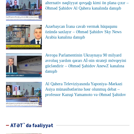
alternativ nəqliyyat qovşağı kimi ön plana çıxır –
Əhməd Şahidov Al Qahera kanalında danışıb
Azərbaycan İrana cavab vermək hüququnu
özündə saxlayır – Əhməd Şahidov Sky News
Arabia kanalına danışıb
Avropa Parlamentinin Ukraynaya 90 milyard
avroluq yardım qərarı Aİ-nin strateji mövqeyini
gücləndirir – Əhməd Şahidov AnewZ kanalına
danışıb
Al Qahera Televiziyasında Yaponiya–Mərkəzi
Asiya münasibətlərinə həsr olunmuş debat –
professor Kazuşi Yamamoto və Əhməd Şahidov
ATƏT`də fəaliyyət