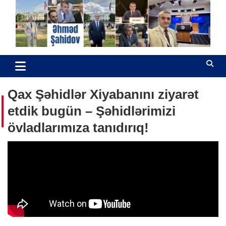
Skip
to
content
Əhməd Şahidov
Hüquq müdafiəçisi
Qax Şəhidlər Xiyabanını ziyarət
etdik bugün – Şəhidlərimizi
övladlarımıza tanıdırıq!