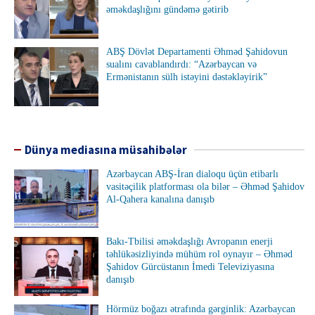
əməkdaşlığını gündəmə gətirib
ABŞ Dövlət Departamenti Əhməd Şahidovun
sualını cavablandırdı: “Azərbaycan və
Ermənistanın sülh istəyini dəstəkləyirik”
Dünya mediasına müsahibələr
Azərbaycan ABŞ-İran dialoqu üçün etibarlı
vasitəçilik platforması ola bilər – Əhməd Şahidov
Al-Qahera kanalına danışıb
Bakı-Tbilisi əməkdaşlığı Avropanın enerji
təhlükəsizliyində mühüm rol oynayır – Əhməd
Şahidov Gürcüstanın İmedi Televiziyasına
danışıb
Hörmüz boğazı ətrafında gərginlik: Azərbaycan