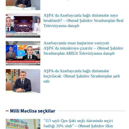
AŞPA`da Azərbaycanla bağlı dinləmələr nəyə
hesablanıb? – Əhməd Şahidov Strasburqdan Real
Televiziyasına danışıb
Azərbaycanda insan haqlarının vəziyyəti
AŞPA`da müzakirəyə çıxarılır – Əhməd Şahidov
Strasburqdan ARB24 Televiziyasına danışıb
AŞPA-da Azərbaycanla bağlı dinləmələr
keçiriləcək: Əhməd Şahidov Strasburqdan şərh
edir
Milli Məclisə seçkilər
“113 saylı Qax-Şəki seçki dairəsində seçici
fəallığı 10% olub” – Əhməd Şahidov ilkin