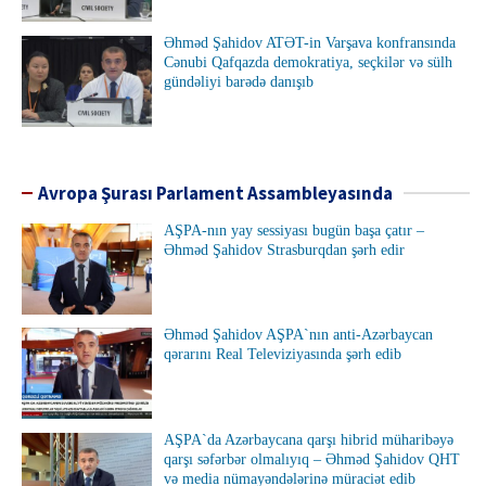
Əhməd Şahidov ATƏT-in Varşava konfransında
Cənubi Qafqazda demokratiya, seçkilər və sülh
gündəliyi barədə danışıb
Avropa Şurası Parlament Assambleyasında
AŞPA-nın yay sessiyası bugün başa çatır –
Əhməd Şahidov Strasburqdan şərh edir
Əhməd Şahidov AŞPA`nın anti-Azərbaycan
qərarını Real Televiziyasında şərh edib
AŞPA`da Azərbaycana qarşı hibrid müharibəyə
qarşı səfərbər olmalıyıq – Əhməd Şahidov QHT
və media nümayəndələrinə müraciət edib