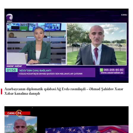
Azərbaycanın diplomatik qələbəsi Ağ Evdə rəsmiləşdi – Əhməd Şahidov Xəzər
Xəbər kanalına danışıb