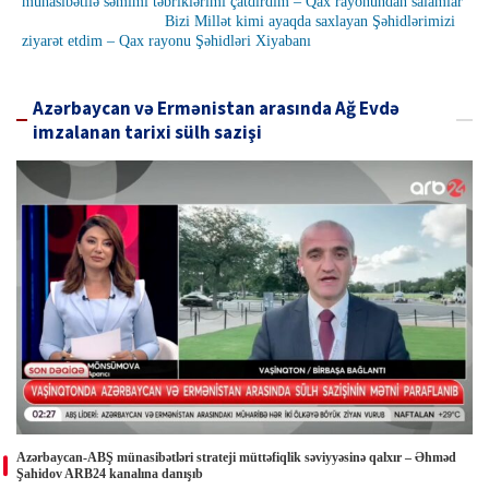
münasibətilə səmimi təbriklərimi çatdırdım – Qax rayonundan salamlar
Bizi Millət kimi ayaqda saxlayan Şəhidlərimizi
ziyarət etdim – Qax rayonu Şəhidləri Xiyabanı
Azərbaycan və Ermənistan arasında Ağ Evdə
imzalanan tarixi sülh sazişi
Azərbaycan-ABŞ münasibətləri strateji müttəfiqlik səviyyəsinə qalxır – Əhməd
Şahidov ARB24 kanalına danışıb