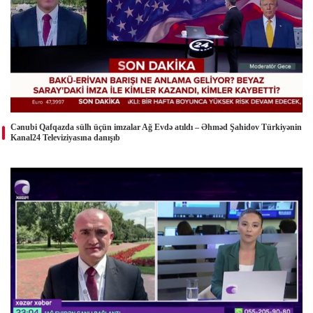
Cənubi Qafqazda sülh üçün imzalar Ağ Evdə atıldı – Əhməd Şahidov Türkiyənin
Kanal24 Televiziyasına danışıb