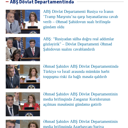
ABŞ Dövlət Departamentində
ABŞ Dövlət Departamenti Rusiya və İranın
‘Tramp Marşrutu’na qarşı bəyanatlarına cavab
verib – Əhməd Şahidovun sualı brifinqdə
gündəm oldu
ABŞ: “Rusiyadan sülhə doğru real addımlar
gözləyirik” – Dövlət Departamenti Əhməd
Şahidovun sualını cavablandırdı
Əhməd Şahidov ABŞ Dövlət Departamentində
Türkiyə və İsrail arasında mümkün hərbi
toqquşma riski ilə bağlı məsələ qaldırıb
Əhməd Şahidov ABŞ Dövlət Departamentinin
media brifinqində Zəngəzur Koridorunun
açılması məsələsini gündəmə gətirib
Əhməd Şahidov ABŞ Dövlət Departamentinin
media brifinqində Azərbaycan-Suriya