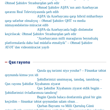
Əhməd Şahidov Strasburqdan şərh edir
Əhməd Şahidov AŞPA`nın anti-Azərbaycan
qərarını Real Televiziyasında şərh edib
AŞPA`da Azərbaycana qarşı hibrid müharibəyə
qarşı səfərbər olmalıyıq – Əhməd Şahidov QHT və media
nümayəndələrinə müraciət edib
AŞPA-da Azərbaycanla bağlı dinləmələr
keçiriləcək: Əhməd Şahidov Strasburqdan şərh edir
“Azərbaycanın milli maraqlarını beynəlxalq
platformalarda daha fəal müdafiə etməliyik” – Əhməd Şahidov
ATƏT`dən videomüraciət yayıb
Qax rayonu
Qaxda qış turizmi niyə yoxdur? – Füsunkar təbiət
qoynunda kimsə yox idi
Şəhidlərimizi unutmayaq, tanıdaq, tanıtdıraq –
Qax rayonu Şəhidlər Xiyabanını ziyarət
Qax Şəhidlər Xiyabanını ziyarət etdik bugün –
Şəhidlərimizi övladlarımıza tanıdırıq!
Bugün Qaxda balaca dostlarımla gözəl bir gün
keçirdim – füsunkar təbiət qoynundan salam olsun…
Qurban Bayramı və Milli Qurtuluş Günü