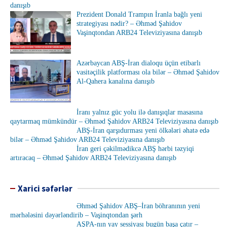
danışıb
Prezident Donald Trampın İranla bağlı yeni
strategiyası nədir? – Əhməd Şahidov
Vaşinqtondan ARB24 Televiziyasına danışıb
Azərbaycan ABŞ-İran dialoqu üçün etibarlı
vasitəçilik platforması ola bilər – Əhməd Şahidov
Al-Qahera kanalına danışıb
İranı yalnız güc yolu ilə danışıqlar masasına
qaytarmaq mümkündür – Əhməd Şahidov ARB24 Televiziyasına danışıb
ABŞ-İran qarşıdurması yeni ölkələri əhatə edə
bilər – Əhməd Şahidov ARB24 Televiziyasına danışıb
İran geri çəkilmədikcə ABŞ hərbi təzyiqi
artıracaq – Əhməd Şahidov ARB24 Televiziyasına danışıb
Xarici səfərlər
Əhməd Şahidov ABŞ–İran böhranının yeni
mərhələsini dəyərləndirib – Vaşinqtondan şərh
AŞPA-nın yay sessiyası bugün başa çatır –