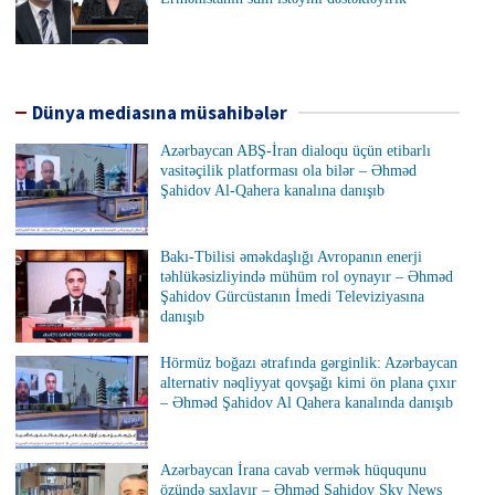
Dünya mediasına müsahibələr
Azərbaycan ABŞ-İran dialoqu üçün etibarlı
vasitəçilik platforması ola bilər – Əhməd
Şahidov Al-Qahera kanalına danışıb
Bakı-Tbilisi əməkdaşlığı Avropanın enerji
təhlükəsizliyində mühüm rol oynayır – Əhməd
Şahidov Gürcüstanın İmedi Televiziyasına
danışıb
Hörmüz boğazı ətrafında gərginlik: Azərbaycan
alternativ nəqliyyat qovşağı kimi ön plana çıxır
– Əhməd Şahidov Al Qahera kanalında danışıb
Azərbaycan İrana cavab vermək hüququnu
özündə saxlayır – Əhməd Şahidov Sky News