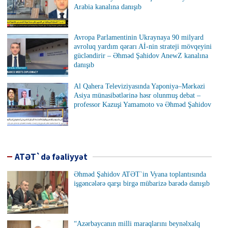
Arabia kanalına danışıb
Avropa Parlamentinin Ukraynaya 90 milyard
avroluq yardım qərarı Aİ-nin strateji mövqeyini
gücləndirir – Əhməd Şahidov AnewZ kanalına
danışıb
Al Qahera Televiziyasında Yaponiya–Mərkəzi
Asiya münasibətlərinə həsr olunmuş debat –
professor Kazuşi Yamamoto və Əhməd Şahidov
ATƏT`də fəaliyyət
Əhməd Şahidov ATƏT`in Vyana toplantısında
işgəncələrə qarşı birgə mübarizə barədə danışıb
“Azərbaycanın milli maraqlarını beynəlxalq