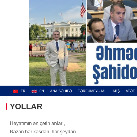
Skip
to
content
Əhməd Şahidov
Hüquq müdafiəçisi
TR
EN
ANA SƏHIFƏ
TƏRCÜMEYI-HAL
ABŞ
ATƏT
YOLLAR
Həyatımın ən çətin anları,
Bəzən hər kəsdən, hər şeydən