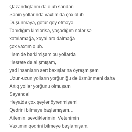
Qazandıqlarım da olub səndən
Sənin yollarında vaxtım da çox olub
Düşünməyə, götür-qoy etməyə.
Tanıdığım kimlərisə, yaşadığım nələrisə
xatırlamağa, xəyallara dalmağa
çox vaxtım olub.
Həm də bərkimişəm bu yollarda
Həsrətə də alışmışam,
yad insanların sərt baxışlarına öyrəşmişəm
Uzun-uzun yolların yorğunlğu də üzmür məni daha
Artıq yollar yorğunu olmuşam.
Sayəndə!
Həyatda çox şeylər öyrənmişəm!
Qədrini bilməyə başlamışam…
Ailəmin, sevdiklərimin, Vətənimin
Vaxtımın qədrini bilməyə başlamışam.