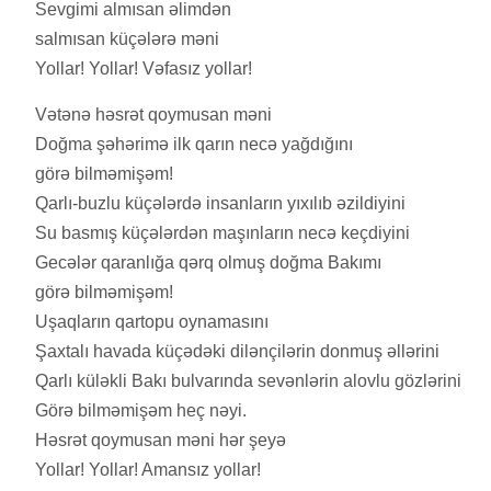
Sevgimi almısan əlimdən
salmısan küçələrə məni
Yollar! Yollar! Vəfasız yollar!
Vətənə həsrət qoymusan məni
Doğma şəhərimə ilk qarın necə yağdığını
görə bilməmişəm!
Qarlı-buzlu küçələrdə insanların yıxılıb əzildiyini
Su basmış küçələrdən maşınların necə keçdiyini
Gecələr qaranlığa qərq olmuş doğma Bakımı
görə bilməmişəm!
Uşaqların qartopu oynamasını
Şaxtalı havada küçədəki dilənçilərin donmuş əllərini
Qarlı küləkli Bakı bulvarında sevənlərin alovlu gözlərini
Görə bilməmişəm heç nəyi.
Həsrət qoymusan məni hər şeyə
Yollar! Yollar! Amansız yollar!