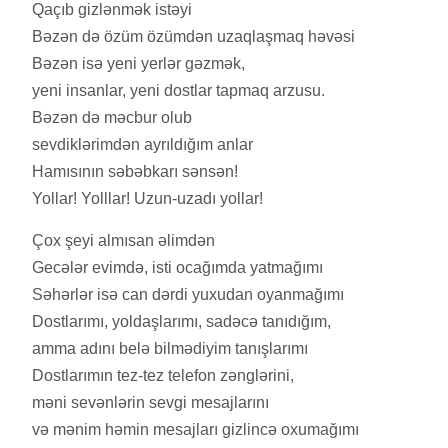
Qaçıb gizlənmək istəyi
Bəzən də özüm özümdən uzaqlaşmaq həvəsi
Bəzən isə yeni yerlər gəzmək,
yeni insanlar, yeni dostlar tapmaq arzusu.
Bəzən də məcbur olub
sevdiklərimdən ayrıldığım anlar
Hamısının səbəbkarı sənsən!
Yollar! Yolllar! Uzun-uzadı yollar!
Çox şeyi almısan əlimdən
Gecələr evimdə, isti ocağımda yatmağımı
Səhərlər isə can dərdi yuxudan oyanmağımı
Dostlarımı, yoldaşlarımı, sadəcə tanıdığım,
amma adını belə bilmədiyim tanışlarımı
Dostlarımın tez-tez telefon zənglərini,
məni sevənlərin sevgi mesajlarını
və mənim həmin mesajları gizlincə oxumağımı