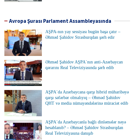
Avropa Şurası Parlament Assambleyasında
AŞPA-nın yay sessiyası bugün başa çatır –
Əhməd Şahidov Strasburqdan şərh edir
Əhməd Şahidov AŞPA`nın anti-Azərbaycan
qərarını Real Televiziyasında şərh edib
AŞPA`da Azərbaycana qarşı hibrid müharibəyə
qarşı səfərbər olmalıyıq – Əhməd Şahidov
QHT və media nümayəndələrinə müraciət edib
AŞPA`da Azərbaycanla bağlı dinləmələr nəyə
hesablanıb? – Əhməd Şahidov Strasburqdan
Real Televiziyasına danışıb