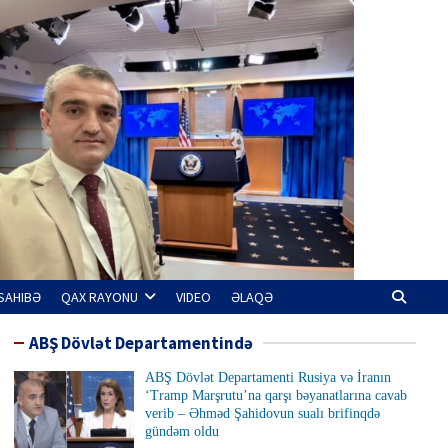
SAHIBƏ
QAX RAYONU
VIDEO
ƏLAQƏ
ABŞ Dövlət Departamentində
ABŞ Dövlət Departamenti Rusiya və İranın
‘Tramp Marşrutu’na qarşı bəyanatlarına cavab
verib – Əhməd Şahidovun sualı brifinqdə
gündəm oldu