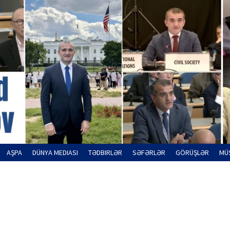
AŞPA
DÜNYA MEDIASI
TƏDBIRLƏR
SƏFƏRLƏR
GÖRÜŞLƏR
MÜ