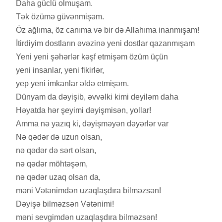
Daha güclü olmuşam.
Tək özümə güvənmişəm.
Öz ağlıma, öz canıma və bir də Allahıma inanmışam!
İtirdiyim dostların əvəzinə yeni dostlar qazanmışam
Yeni yeni şəhərlər kəşf etmişəm özüm üçün
yeni insanlar, yeni fikirlər,
yep yeni imkanlar əldə etmişəm.
Dünyam da dəyişib, əvvəlki kimi deyiləm daha
Həyatda hər şeyimi dəyişmisən, yollar!
Amma nə yazıq ki, dəyişməyən dəyərlər var
Nə qədər də uzun olsan,
nə qədər də sərt olsan,
nə qədər möhtəşəm,
nə qədər uzaq olsan da,
məni Vətənimdən uzaqlaşdıra bilməzsən!
Dəyişə bilməzsən Vətənimi!
məni sevgimdən uzaqlaşdıra bilməzsən!