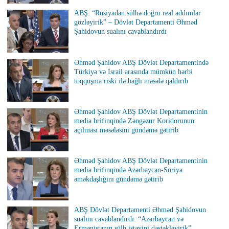
ABŞ: “Rusiyadan sülhə doğru real addımlar
gözləyirik” – Dövlət Departamenti Əhməd
Şahidovun sualını cavablandırdı
Əhməd Şahidov ABŞ Dövlət Departamentində
Türkiyə və İsrail arasında mümkün hərbi
toqquşma riski ilə bağlı məsələ qaldırıb
Əhməd Şahidov ABŞ Dövlət Departamentinin
media brifinqində Zəngəzur Koridorunun
açılması məsələsini gündəmə gətirib
Əhməd Şahidov ABŞ Dövlət Departamentinin
media brifinqində Azərbaycan-Suriya
əməkdaşlığını gündəmə gətirib
ABŞ Dövlət Departamenti Əhməd Şahidovun
sualını cavablandırdı: “Azərbaycan və
Ermənistanın sülh istəyini dəstəkləyirik”