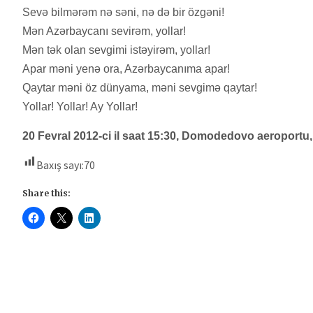
Sevə bilmərəm nə səni, nə də bir özgəni!
Mən Azərbaycanı sevirəm, yollar!
Mən tək olan sevgimi istəyirəm, yollar!
Apar məni yenə ora, Azərbaycanıma apar!
Qaytar məni öz dünyama, məni sevgimə qaytar!
Yollar! Yollar! Ay Yollar!
20 Fevral 2012-ci il saat 15:30, Domodedovo aeroportu
Baxış sayı:
70
Share this: