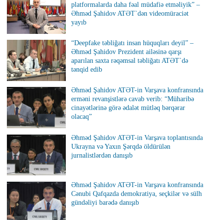
platformalarda daha fəal müdafiə etməliyik” –
Əhməd Şahidov ATƏT`dən videomüraciət
yayıb
“Deepfake təbliğatı insan hüquqları deyil” –
Əhməd Şahidov Prezident ailəsinə qarşı
aparılan saxta rəqəmsal təbliğatı ATƏT`də
tənqid edib
Əhməd Şahidov ATƏT-in Varşava konfransında
erməni revanşistlərə cavab verib: “Müharibə
cinayətlərinə görə ədalət mütləq bərqərar
olacaq”
Əhməd Şahidov ATƏT-in Varşava toplantısında
Ukrayna və Yaxın Şərqdə öldürülən
jurnalistlərdən danışıb
Əhməd Şahidov ATƏT-in Varşava konfransında
Cənubi Qafqazda demokratiya, seçkilər və sülh
gündəliyi barədə danışıb