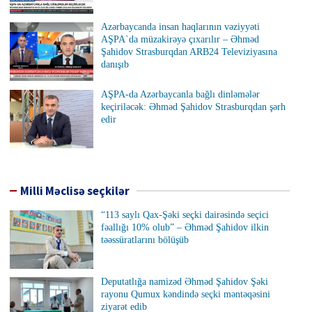
Azərbaycanda insan haqlarının vəziyyəti
AŞPA`da müzakirəyə çıxarılır – Əhməd
Şahidov Strasburqdan ARB24 Televiziyasına
danışıb
AŞPA-da Azərbaycanla bağlı dinləmələr
keçiriləcək: Əhməd Şahidov Strasburqdan şərh
edir
Milli Məclisə seçkilər
“113 saylı Qax-Şəki seçki dairəsində seçici
fəallığı 10% olub” – Əhməd Şahidov ilkin
təəssüratlarını bölüşüb
Deputatlığa namizəd Əhməd Şahidov Şəki
rayonu Qumux kəndində seçki məntəqəsini
ziyarət edib