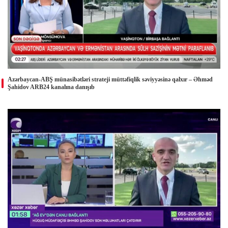
Azərbaycan-ABŞ münasibətləri strateji müttəfiqlik səviyyəsinə qalxır – Əhməd
Şahidov ARB24 kanalına danışıb