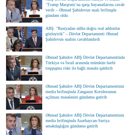
‘Tramp Marşrutu’na qarşı bəyanatlarına cavab
verib – Əhməd Şahidovun sualı brifinqdə
gündəm oldu
ABŞ: “Rusiyadan sülhə doğru real addımlar
gözləyirik” – Dövlət Departamenti Əhməd
Şahidovun sualını cavablandırdı
Əhməd Şahidov ABŞ Dövlət Departamentində
Türkiyə və İsrail arasında mümkün hərbi
toqquşma riski ilə bağlı məsələ qaldırıb
Əhməd Şahidov ABŞ Dövlət Departamentinin
media brifinqində Zəngəzur Koridorunun
açılması məsələsini gündəmə gətirib
Əhməd Şahidov ABŞ Dövlət Departamentinin
media brifinqində Azərbaycan-Suriya
əməkdaşlığını gündəmə gətirib