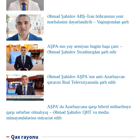
Əhməd Şahidov ABŞ–İran böhranının yeni
mərhələsini dəyərləndirib – Vaşinqtondan şərh
AŞPA-nın yay sessiyası bugün başa çatır –
Əhməd Şahidov Strasburqdan şərh edir
Əhməd Şahidov AŞPA`nın anti-Azərbaycan
qərarını Real Televiziyasında şərh edib
AŞPA`da Azərbaycana qarşı hibrid müharibəyə
qarşı səfərbər olmalıyıq – Əhməd Şahidov QHT və media
nümayəndələrinə müraciət edib
Qax rayonu