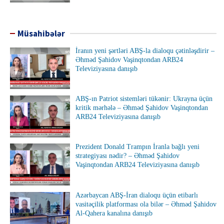
Müsahibələr
İranın yeni şərtləri ABŞ-la dialoqu çətinləşdirir –
Əhməd Şahidov Vaşinqtondan ARB24
Televiziyasına danışıb
ABŞ-ın Patriot sistemləri tükənir: Ukrayna üçün
kritik mərhələ – Əhməd Şahidov Vaşinqtondan
ARB24 Televiziyasına danışıb
Prezident Donald Trampın İranla bağlı yeni
strategiyası nədir? – Əhməd Şahidov
Vaşinqtondan ARB24 Televiziyasına danışıb
Azərbaycan ABŞ-İran dialoqu üçün etibarlı
vasitəçilik platforması ola bilər – Əhməd Şahidov
Al-Qahera kanalına danışıb