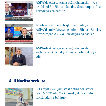
AŞPA`da Azərbaycanla bağlı dinləmələr nəyə
hesablanıb? – Əhməd Şahidov Strasburqdan Real
Televiziyasına danışıb
Azərbaycanda insan haqlarının vəziyyəti
AŞPA`da müzakirəyə çıxarılır – Əhməd Şahidov
Strasburqdan ARB24 Televiziyasına danışıb
AŞPA-da Azərbaycanla bağlı dinləmələr
keçiriləcək: Əhməd Şahidov Strasburqdan şərh
edir
Milli Məclisə seçkilər
“113 saylı Qax-Şəki seçki dairəsində seçici
fəallığı 10% olub” – Əhməd Şahidov ilkin
təəssüratlarını bölüşüb