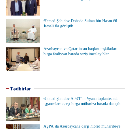
Əhməd Şahidov Dohada Sultan bin Həsən Əl
Jamali ilə görüşüb
Azərbaycan və Qətər insan haqları təşkilatları
birgə fəaliyyət barədə saziş imzalayıblar
Tədbirlər
Əhməd Şahidov ATƏT`in Vyana toplantısında
işgəncələrə qarşı birgə mübarizə barədə danışıb
AŞPA`da Azərbaycana qarşı hibrid müharibəyə