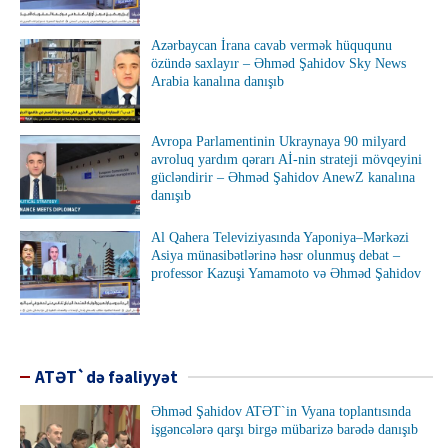
Azərbaycan İrana cavab vermək hüququnu
özündə saxlayır – Əhməd Şahidov Sky News
Arabia kanalına danışıb
Avropa Parlamentinin Ukraynaya 90 milyard
avroluq yardım qərarı Aİ-nin strateji mövqeyini
gücləndirir – Əhməd Şahidov AnewZ kanalına
danışıb
Al Qahera Televiziyasında Yaponiya–Mərkəzi
Asiya münasibətlərinə həsr olunmuş debat –
professor Kazuşi Yamamoto və Əhməd Şahidov
ATƏT`də fəaliyyət
Əhməd Şahidov ATƏT`in Vyana toplantısında
işgəncələrə qarşı birgə mübarizə barədə danışıb