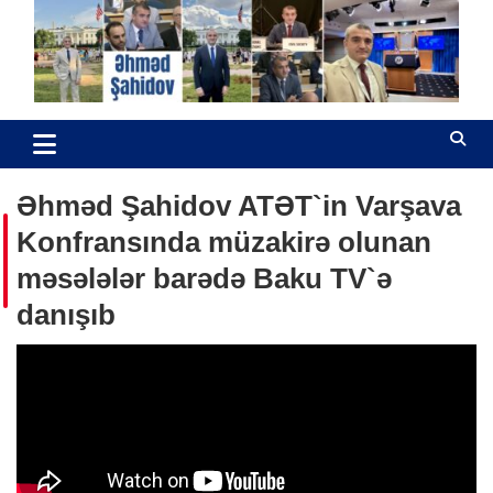
Skip
to
content
Əhməd Şahidov
Hüquq müdafiəçisi
Əhməd Şahidov ATƏT`in Varşava
Konfransında müzakirə olunan
məsələlər barədə Baku TV`ə
danışıb