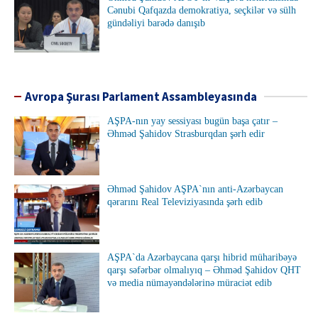
Cənubi Qafqazda demokratiya, seçkilər və sülh
gündəliyi barədə danışıb
Avropa Şurası Parlament Assambleyasında
AŞPA-nın yay sessiyası bugün başa çatır –
Əhməd Şahidov Strasburqdan şərh edir
Əhməd Şahidov AŞPA`nın anti-Azərbaycan
qərarını Real Televiziyasında şərh edib
AŞPA`da Azərbaycana qarşı hibrid müharibəyə
qarşı səfərbər olmalıyıq – Əhməd Şahidov QHT
və media nümayəndələrinə müraciət edib