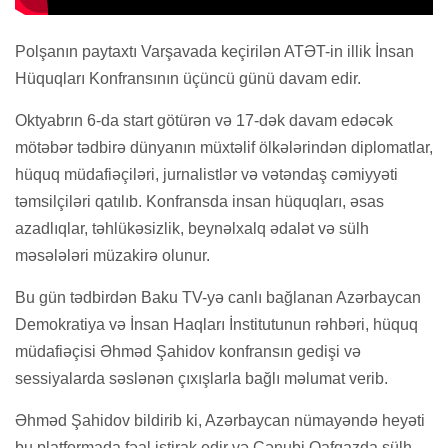
Polşanın paytaxtı Varşavada keçirilən ATƏT-in illik İnsan
Hüquqları Konfransının üçüncü günü davam edir.
Oktyabrın 6-da start götürən və 17-dək davam edəcək
mötəbər tədbirə dünyanın müxtəlif ölkələrindən diplomatlar,
hüquq müdafiəçiləri, jurnalistlər və vətəndaş cəmiyyəti
təmsilçiləri qatılıb. Konfransda insan hüquqları, əsas
azadlıqlar, təhlükəsizlik, beynəlxalq ədalət və sülh
məsələləri müzakirə olunur.
Bu gün tədbirdən Baku TV-yə canlı bağlanan Azərbaycan
Demokratiya və İnsan Haqları İnstitutunun rəhbəri, hüquq
müdafiəçisi Əhməd Şahidov konfransın gedişi və
sessiyalarda səslənən çıxışlarla bağlı məlumat verib.
Əhməd Şahidov bildirib ki, Azərbaycan nümayəndə heyəti
bu platformada fəal iştirak edir və Cənubi Qafqazda sülh