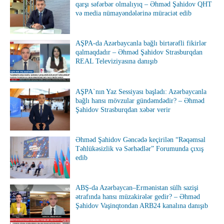
qarşı səfərbər olmalıyıq – Əhməd Şahidov QHT
və media nümayəndələrinə müraciət edib
AŞPA-da Azərbaycanla bağlı birtərəfli fikirlər
qalmaqdadır – Əhməd Şahidov Strasburqdan
REAL Televiziyasına danışıb
AŞPA`nın Yaz Sessiyası başladı: Azərbaycanla
bağlı hansı mövzular gündəmdədir? – Əhməd
Şahidov Strasburqdan xəbər verir
Əhməd Şahidov Gəncədə keçirilən “Rəqəmsal
Təhlükəsizlik və Sərhədlər” Forumunda çıxış
edib
ABŞ-da Azərbaycan–Ermənistan sülh sazişi
ətrafında hansı müzakirələr gedir? – Əhməd
Şahidov Vaşinqtondan ARB24 kanalına danışıb