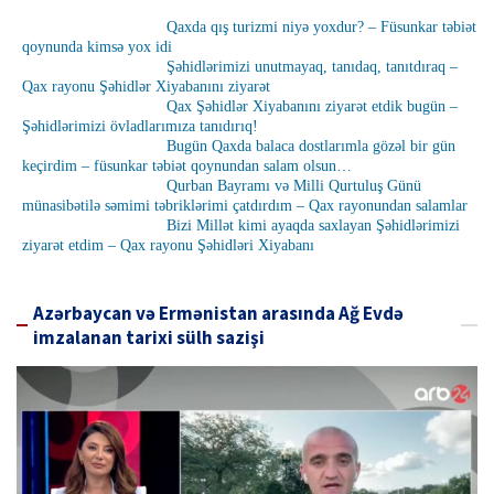
Qaxda qış turizmi niyə yoxdur? – Füsunkar təbiət
qoynunda kimsə yox idi
Şəhidlərimizi unutmayaq, tanıdaq, tanıtdıraq –
Qax rayonu Şəhidlər Xiyabanını ziyarət
Qax Şəhidlər Xiyabanını ziyarət etdik bugün –
Şəhidlərimizi övladlarımıza tanıdırıq!
Bugün Qaxda balaca dostlarımla gözəl bir gün
keçirdim – füsunkar təbiət qoynundan salam olsun…
Qurban Bayramı və Milli Qurtuluş Günü
münasibətilə səmimi təbriklərimi çatdırdım – Qax rayonundan salamlar
Bizi Millət kimi ayaqda saxlayan Şəhidlərimizi
ziyarət etdim – Qax rayonu Şəhidləri Xiyabanı
Azərbaycan və Ermənistan arasında Ağ Evdə
imzalanan tarixi sülh sazişi