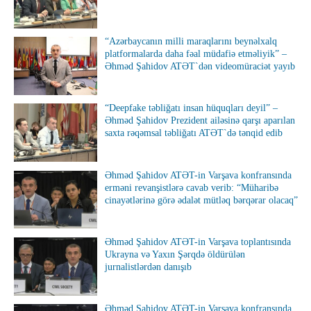
“Azərbaycanın milli maraqlarını beynəlxalq
platformalarda daha fəal müdafiə etməliyik” –
Əhməd Şahidov ATƏT`dən videomüraciət yayıb
“Deepfake təbliğatı insan hüquqları deyil” –
Əhməd Şahidov Prezident ailəsinə qarşı aparılan
saxta rəqəmsal təbliğatı ATƏT`də tənqid edib
Əhməd Şahidov ATƏT-in Varşava konfransında
erməni revanşistlərə cavab verib: “Müharibə
cinayətlərinə görə ədalət mütləq bərqərar olacaq”
Əhməd Şahidov ATƏT-in Varşava toplantısında
Ukrayna və Yaxın Şərqdə öldürülən
jurnalistlərdən danışıb
Əhməd Şahidov ATƏT-in Varşava konfransında