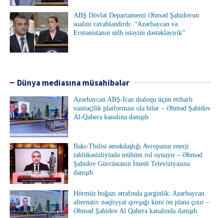
ABŞ Dövlət Departamenti Əhməd Şahidovun
sualını cavablandırdı: “Azərbaycan və
Ermənistanın sülh istəyini dəstəkləyirik”
Dünya mediasına müsahibələr
Azərbaycan ABŞ-İran dialoqu üçün etibarlı
vasitəçilik platforması ola bilər – Əhməd Şahidov
Al-Qahera kanalına danışıb
Bakı-Tbilisi əməkdaşlığı Avropanın enerji
təhlükəsizliyində mühüm rol oynayır – Əhməd
Şahidov Gürcüstanın İmedi Televiziyasına
danışıb
Hörmüz boğazı ətrafında gərginlik: Azərbaycan
alternativ nəqliyyat qovşağı kimi ön plana çıxır –
Əhməd Şahidov Al Qahera kanalında danışıb