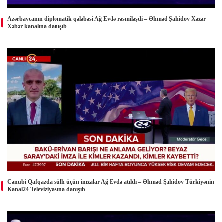
Azərbaycanın diplomatik qələbəsi Ağ Evdə rəsmiləşdi – Əhməd Şahidov Xəzər
Xəbər kanalına danışıb
Cənubi Qafqazda sülh üçün imzalar Ağ Evdə atıldı – Əhməd Şahidov Türkiyənin
Kanal24 Televiziyasına danışıb