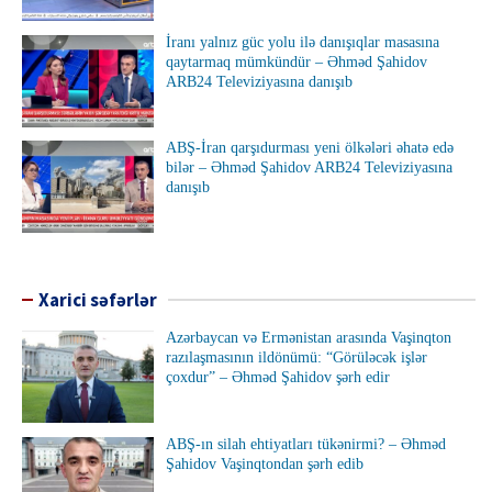
İranı yalnız güc yolu ilə danışıqlar masasına
qaytarmaq mümkündür – Əhməd Şahidov
ARB24 Televiziyasına danışıb
ABŞ-İran qarşıdurması yeni ölkələri əhatə edə
bilər – Əhməd Şahidov ARB24 Televiziyasına
danışıb
Xarici səfərlər
Azərbaycan və Ermənistan arasında Vaşinqton
razılaşmasının ildönümü: “Görüləcək işlər
çoxdur” – Əhməd Şahidov şərh edir
ABŞ-ın silah ehtiyatları tükənirmi? – Əhməd
Şahidov Vaşinqtondan şərh edib