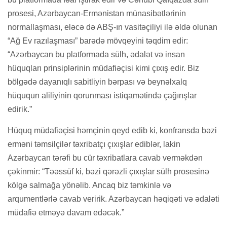
prosesi, Azərbaycan-Ermənistan münasibətlərinin
normallaşması, eləcə də ABŞ-ın vasitəçiliyi ilə əldə olunan
“Ağ Ev razılaşması” barədə mövqeyini təqdim edir:
“Azərbaycan bu platformada sülh, ədalət və insan
hüquqları prinsiplərinin müdafiəçisi kimi çıxış edir. Biz
bölgədə dayanıqlı sabitliyin bərpası və beynəlxalq
hüququn aliliyinin qorunması istiqamətində çağırışlar
edirik.”
Hüquq müdafiəçisi həmçinin qeyd edib ki, konfransda bəzi
erməni təmsilçilər təxribatçı çıxışlar ediblər, lakin
Azərbaycan tərəfi bu cür təxribatlara cavab verməkdən
çəkinmir: “Təəssüf ki, bəzi qərəzli çıxışlar sülh prosesinə
kölgə salmağa yönəlib. Ancaq biz təmkinlə və
arqumentlərlə cavab veririk. Azərbaycan həqiqəti və ədaləti
müdafiə etməyə davam edəcək.”