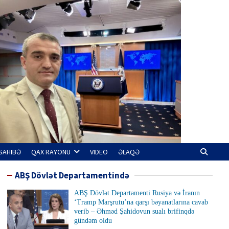
SAHIBƏ
QAX RAYONU
VIDEO
ƏLAQƏ
ABŞ Dövlət Departamentində
ABŞ Dövlət Departamenti Rusiya və İranın
‘Tramp Marşrutu’na qarşı bəyanatlarına cavab
verib – Əhməd Şahidovun sualı brifinqdə
gündəm oldu