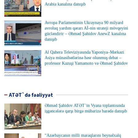
Arabia kanalına danışıb
Avropa Parlamentinin Ukraynaya 90 milyard
avroluq yardım qərarı Aİ-nin strateji mövqeyini
gücləndirir – Əhməd Şahidov AnewZ kanalına
danışıb
Al Qahera Televiziyasında Yaponiya–Mərkəzi
Asiya münasibətlərinə həsr olunmuş debat –
professor Kazuşi Yamamoto və Əhməd Şahidov
ATƏT`də fəaliyyət
Əhməd Şahidov ATƏT`in Vyana toplantısında
işgəncələrə qarşı birgə mübarizə barədə danışıb
“Azərbaycanın milli maraqlarını beynəlxalq