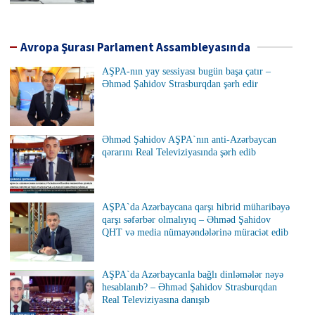
Avropa Şurası Parlament Assambleyasında
AŞPA-nın yay sessiyası bugün başa çatır –
Əhməd Şahidov Strasburqdan şərh edir
Əhməd Şahidov AŞPA`nın anti-Azərbaycan
qərarını Real Televiziyasında şərh edib
AŞPA`da Azərbaycana qarşı hibrid müharibəyə
qarşı səfərbər olmalıyıq – Əhməd Şahidov
QHT və media nümayəndələrinə müraciət edib
AŞPA`da Azərbaycanla bağlı dinləmələr nəyə
hesablanıb? – Əhməd Şahidov Strasburqdan
Real Televiziyasına danışıb