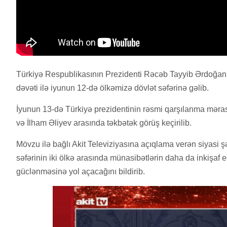
Türkiyə Respublikasının Prezidenti Rəcəb Tayyib Ərdoğan
dəvəti ilə iyunun 12-də ölkəmizə dövlət səfərinə gəlib.
İyunun 13-də Türkiyə prezidentinin rəsmi qarşılanma məras
və İlham Əliyev arasında təkbətək görüş keçirilib.
Mövzu ilə bağlı Akit Televiziyasına açıqlama verən siyasi
səfərinin iki ölkə arasında münasibətlərin daha da inkişaf
güclənməsinə yol açacağını bildirib.