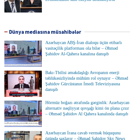
Dünya mediasına müsahibələr
Azərbaycan ABŞ-İran dialoqu üçün etibarlı
vasitəçilik platforması ola bilər – Əhməd
Şahidov Al-Qahera kanalına danışıb
Bakı-Tbilisi əməkdaşlığı Avropanın enerji
təhlükəsizliyində mühüm rol oynayır – Əhməd
Şahidov Gürcüstanın İmedi Televiziyasına
danışıb
Hörmüz boğazı ətrafında gərginlik: Azərbaycan
alternativ nəqliyyat qovşağı kimi ön plana çıxır
– Əhməd Şahidov Al Qahera kanalında danışıb
Azərbaycan İrana cavab vermək hüququnu
özündə saxlayır – Əhməd Şahidov Sky News