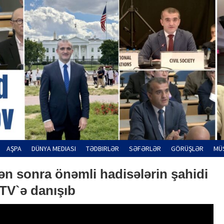
AŞPA
DÜNYA MEDIASI
TƏDBIRLƏR
SƏFƏRLƏR
GÖRÜŞLƏR
MÜ
n sonra önəmli hadisələrin şahidi
TV`ə danışıb