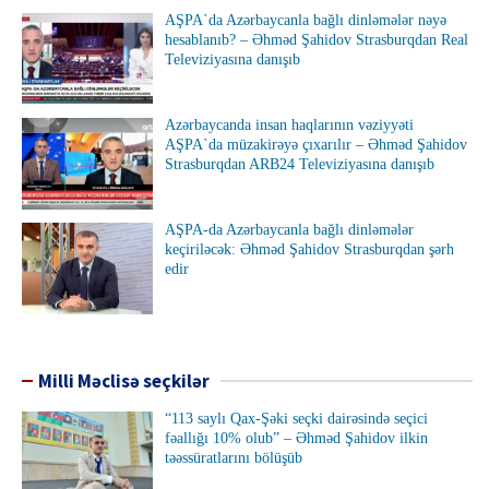
AŞPA`da Azərbaycanla bağlı dinləmələr nəyə
hesablanıb? – Əhməd Şahidov Strasburqdan Real
Televiziyasına danışıb
Azərbaycanda insan haqlarının vəziyyəti
AŞPA`da müzakirəyə çıxarılır – Əhməd Şahidov
Strasburqdan ARB24 Televiziyasına danışıb
AŞPA-da Azərbaycanla bağlı dinləmələr
keçiriləcək: Əhməd Şahidov Strasburqdan şərh
edir
Milli Məclisə seçkilər
“113 saylı Qax-Şəki seçki dairəsində seçici
fəallığı 10% olub” – Əhməd Şahidov ilkin
təəssüratlarını bölüşüb