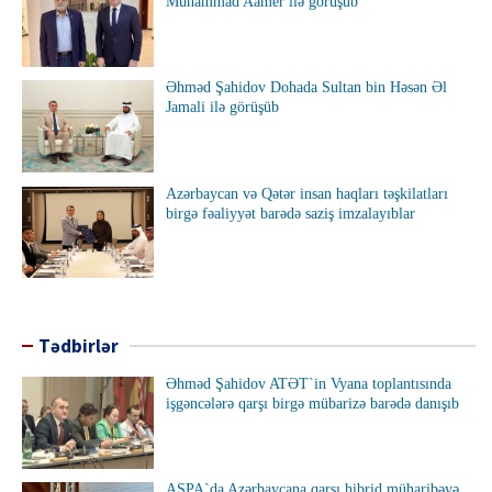
Muhammad Aamer ilə görüşüb
Əhməd Şahidov Dohada Sultan bin Həsən Əl
Jamali ilə görüşüb
Azərbaycan və Qətər insan haqları təşkilatları
birgə fəaliyyət barədə saziş imzalayıblar
Tədbirlər
Əhməd Şahidov ATƏT`in Vyana toplantısında
işgəncələrə qarşı birgə mübarizə barədə danışıb
AŞPA`da Azərbaycana qarşı hibrid müharibəyə