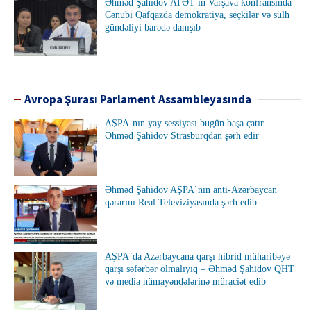
Əhməd Şahidov ATƏT-in Varşava konfransında
Cənubi Qafqazda demokratiya, seçkilər və sülh
gündəliyi barədə danışıb
Avropa Şurası Parlament Assambleyasında
AŞPA-nın yay sessiyası bugün başa çatır –
Əhməd Şahidov Strasburqdan şərh edir
Əhməd Şahidov AŞPA`nın anti-Azərbaycan
qərarını Real Televiziyasında şərh edib
AŞPA`da Azərbaycana qarşı hibrid müharibəyə
qarşı səfərbər olmalıyıq – Əhməd Şahidov QHT
və media nümayəndələrinə müraciət edib