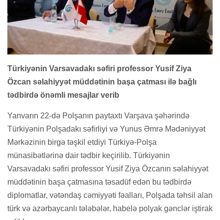
Türkiyənin Varsavadakı səfiri professor Yusif Ziya
Özcan səlahiyyət müddətinin başa çatması ilə bağlı
tədbirdə önəmli mesajlar verib
Yanvarın 22-də Polşanın paytaxtı Varşava şəhərində
Türkiyənin Polşadakı səfirliyi və Yunus Əmrə Mədəniyyət
Mərkəzinin birgə təşkil etdiyi Türkiyə-Polşa
münasibətlərinə dair tədbir keçirilib. Türkiyənin
Varsavadakı səfiri professor Yusif Ziya Özcanın səlahiyyət
müddətinin başa çatmasına təsadüf edən bu tədbirdə
diplomatlar, vətəndaş cəmiyyəti fəalları, Polşada təhsil alan
türk və azərbaycanlı tələbələr, habelə polyak gənclər iştirak