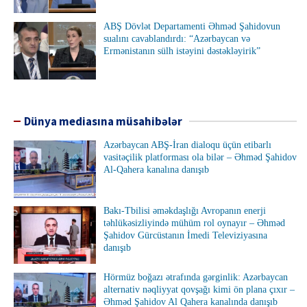
ABŞ Dövlət Departamenti Əhməd Şahidovun
sualını cavablandırdı: “Azərbaycan və
Ermənistanın sülh istəyini dəstəkləyirik”
Dünya mediasına müsahibələr
Azərbaycan ABŞ-İran dialoqu üçün etibarlı
vasitəçilik platforması ola bilər – Əhməd Şahidov
Al-Qahera kanalına danışıb
Bakı-Tbilisi əməkdaşlığı Avropanın enerji
təhlükəsizliyində mühüm rol oynayır – Əhməd
Şahidov Gürcüstanın İmedi Televiziyasına
danışıb
Hörmüz boğazı ətrafında gərginlik: Azərbaycan
alternativ nəqliyyat qovşağı kimi ön plana çıxır –
Əhməd Şahidov Al Qahera kanalında danışıb