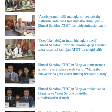
“Azərbaycanın milli maraqlarını beynəlxalq
platformalarda daha fəal müdafiə etməliyik” –
Əhməd Şahidov ATƏT`dən videomüraciət yayıb
“Deepfake təbliğatı insan hüquqları deyil” –
Əhməd Şahidov Prezident ailəsinə qarşı aparılan
saxta rəqəmsal təbliğatı ATƏT`də tənqid edib
Əhməd Şahidov ATƏT-in Varşava konfransında
erməni revanşistlərə cavab verib: “Müharibə
cinayətlərinə görə ədalət mütləq bərqərar olacaq”
Əhməd Şahidov ATƏT-in Varşava toplantısında
Ukrayna və Yaxın Şərqdə öldürülən
jurnalistlərdən danışıb