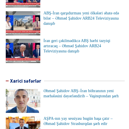
ABŞ-İran qarşıdurması yeni ölkələri əhatə edə
bilər – Əhməd Şahidov ARB24 Televiziyasına
danışıb
İran geri çəkilmədikcə ABŞ hərbi təzyiqi
artıracaq – Əhməd Şahidov ARB24
Televiziyasına danışıb
Xarici səfərlər
Əhməd Şahidov ABŞ–İran böhranının yeni
mərhələsini dəyərləndirib – Vaşinqtondan şərh
AŞPA-nın yay sessiyası bugün başa çatır –
Əhməd Şahidov Strasburqdan şərh edir