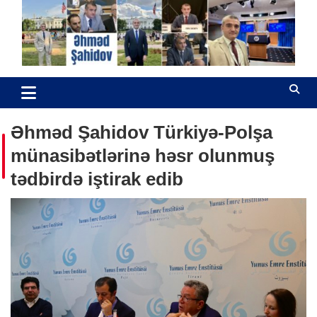
Skip
to
content
Əhməd Şahidov
Hüquq müdafiəçisi
Əhməd Şahidov Türkiyə-Polşa
münasibətlərinə həsr olunmuş
tədbirdə iştirak edib