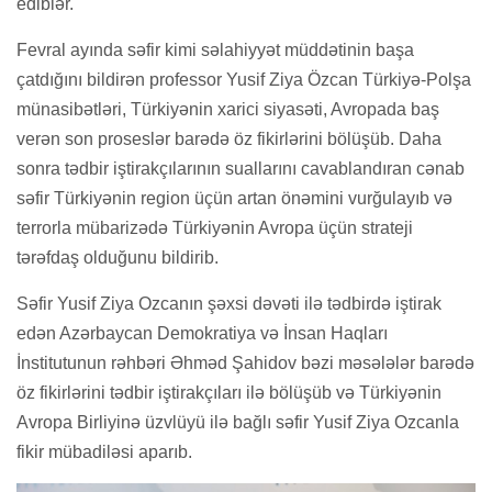
ediblər.
Fevral ayında səfir kimi səlahiyyət müddətinin başa
çatdığını bildirən professor Yusif Ziya Özcan Türkiyə-Polşa
münasibətləri, Türkiyənin xarici siyasəti, Avropada baş
verən son proseslər barədə öz fikirlərini bölüşüb. Daha
sonra tədbir iştirakçılarının suallarını cavablandıran cənab
səfir Türkiyənin region üçün artan önəmini vurğulayıb və
terrorla mübarizədə Türkiyənin Avropa üçün strateji
tərəfdaş olduğunu bildirib.
Səfir Yusif Ziya Ozcanın şəxsi dəvəti ilə tədbirdə iştirak
edən Azərbaycan Demokratiya və İnsan Haqları
İnstitutunun rəhbəri Əhməd Şahidov bəzi məsələlər barədə
öz fikirlərini tədbir iştirakçıları ilə bölüşüb və Türkiyənin
Avropa Birliyinə üzvlüyü ilə bağlı səfir Yusif Ziya Ozcanla
fikir mübadiləsi aparıb.