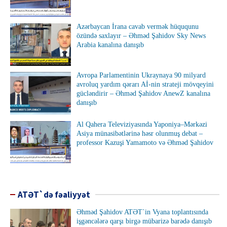
Azərbaycan İrana cavab vermək hüququnu
özündə saxlayır – Əhməd Şahidov Sky News
Arabia kanalına danışıb
Avropa Parlamentinin Ukraynaya 90 milyard
avroluq yardım qərarı Aİ-nin strateji mövqeyini
gücləndirir – Əhməd Şahidov AnewZ kanalına
danışıb
Al Qahera Televiziyasında Yaponiya–Mərkəzi
Asiya münasibətlərinə həsr olunmuş debat –
professor Kazuşi Yamamoto və Əhməd Şahidov
ATƏT`də fəaliyyət
Əhməd Şahidov ATƏT`in Vyana toplantısında
işgəncələrə qarşı birgə mübarizə barədə danışıb