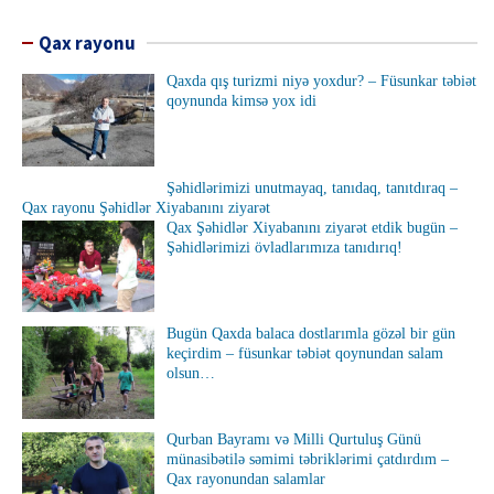
Qax rayonu
Qaxda qış turizmi niyə yoxdur? – Füsunkar təbiət
qoynunda kimsə yox idi
Şəhidlərimizi unutmayaq, tanıdaq, tanıtdıraq –
Qax rayonu Şəhidlər Xiyabanını ziyarət
Qax Şəhidlər Xiyabanını ziyarət etdik bugün –
Şəhidlərimizi övladlarımıza tanıdırıq!
Bugün Qaxda balaca dostlarımla gözəl bir gün
keçirdim – füsunkar təbiət qoynundan salam
olsun…
Qurban Bayramı və Milli Qurtuluş Günü
münasibətilə səmimi təbriklərimi çatdırdım –
Qax rayonundan salamlar