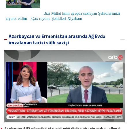
Bizi Millət kimi ayaqda saxlayan Şəhidlərimizi
ziyarət etdim – Qax rayonu Şəhidləri Xiyabanı
Azərbaycan və Ermənistan arasında Ağ Evdə
imzalanan tarixi sülh sazişi
Azərbaycan-ABŞ münasibətləri strateji müttəfiqlik səviyyəsinə qalxır – Əhməd