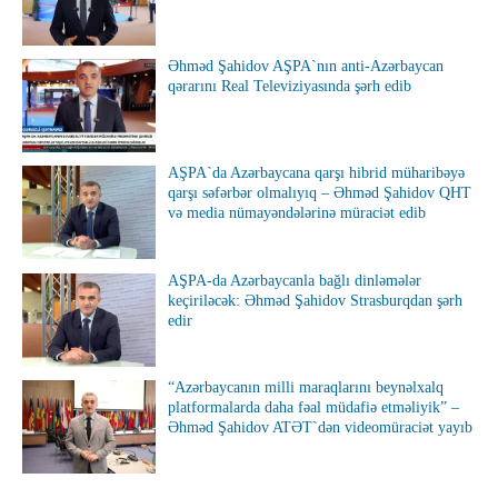
Əhməd Şahidov AŞPA`nın anti-Azərbaycan
qərarını Real Televiziyasında şərh edib
AŞPA`da Azərbaycana qarşı hibrid müharibəyə
qarşı səfərbər olmalıyıq – Əhməd Şahidov QHT
və media nümayəndələrinə müraciət edib
AŞPA-da Azərbaycanla bağlı dinləmələr
keçiriləcək: Əhməd Şahidov Strasburqdan şərh
edir
“Azərbaycanın milli maraqlarını beynəlxalq
platformalarda daha fəal müdafiə etməliyik” –
Əhməd Şahidov ATƏT`dən videomüraciət yayıb