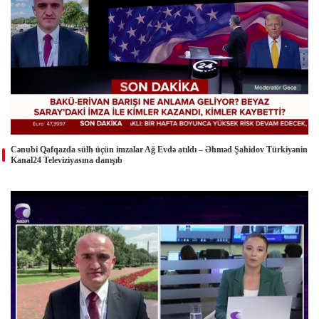
Cənubi Qafqazda sülh üçün imzalar Ağ Evdə atıldı – Əhməd Şahidov Türkiyənin
Kanal24 Televiziyasına danışıb