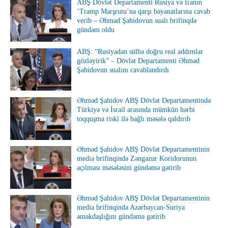
ABŞ Dövlət Departamenti Rusiya və İranın
‘Tramp Marşrutu’na qarşı bəyanatlarına cavab
verib – Əhməd Şahidovun sualı brifinqdə
gündəm oldu
ABŞ: “Rusiyadan sülhə doğru real addımlar
gözləyirik” – Dövlət Departamenti Əhməd
Şahidovun sualını cavablandırdı
Əhməd Şahidov ABŞ Dövlət Departamentində
Türkiyə və İsrail arasında mümkün hərbi
toqquşma riski ilə bağlı məsələ qaldırıb
Əhməd Şahidov ABŞ Dövlət Departamentinin
media brifinqində Zəngəzur Koridorunun
açılması məsələsini gündəmə gətirib
Əhməd Şahidov ABŞ Dövlət Departamentinin
media brifinqində Azərbaycan-Suriya
əməkdaşlığını gündəmə gətirib