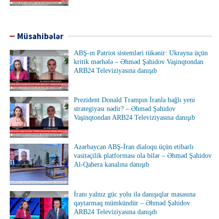
Müsahibələr
ABŞ-ın Patriot sistemləri tükənir: Ukrayna üçün
kritik mərhələ – Əhməd Şahidov Vaşinqtondan
ARB24 Televiziyasına danışıb
Prezident Donald Trampın İranla bağlı yeni
strategiyası nədir? – Əhməd Şahidov
Vaşinqtondan ARB24 Televiziyasına danışıb
Azərbaycan ABŞ-İran dialoqu üçün etibarlı
vasitəçilik platforması ola bilər – Əhməd Şahidov
Al-Qahera kanalına danışıb
İranı yalnız güc yolu ilə danışıqlar masasına
qaytarmaq mümkündür – Əhməd Şahidov
ARB24 Televiziyasına danışıb