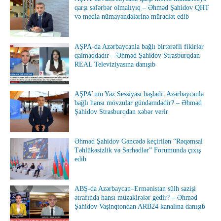
qarşı səfərbər olmalıyıq – Əhməd Şahidov QHT
və media nümayəndələrinə müraciət edib
AŞPA-da Azərbaycanla bağlı birtərəfli fikirlər
qalmaqdadır – Əhməd Şahidov Strasburqdan
REAL Televiziyasına danışıb
AŞPA`nın Yaz Sessiyası başladı: Azərbaycanla
bağlı hansı mövzular gündəmdədir? – Əhməd
Şahidov Strasburqdan xəbər verir
Əhməd Şahidov Gəncədə keçirilən “Rəqəmsal
Təhlükəsizlik və Sərhədlər” Forumunda çıxış
edib
ABŞ-da Azərbaycan–Ermənistan sülh sazişi
ətrafında hansı müzakirələr gedir? – Əhməd
Şahidov Vaşinqtondan ARB24 kanalına danışıb