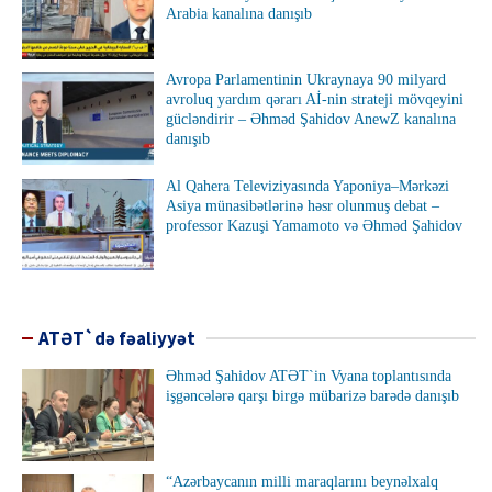
Arabia kanalına danışıb
Avropa Parlamentinin Ukraynaya 90 milyard
avroluq yardım qərarı Aİ-nin strateji mövqeyini
gücləndirir – Əhməd Şahidov AnewZ kanalına
danışıb
Al Qahera Televiziyasında Yaponiya–Mərkəzi
Asiya münasibətlərinə həsr olunmuş debat –
professor Kazuşi Yamamoto və Əhməd Şahidov
ATƏT`də fəaliyyət
Əhməd Şahidov ATƏT`in Vyana toplantısında
işgəncələrə qarşı birgə mübarizə barədə danışıb
“Azərbaycanın milli maraqlarını beynəlxalq