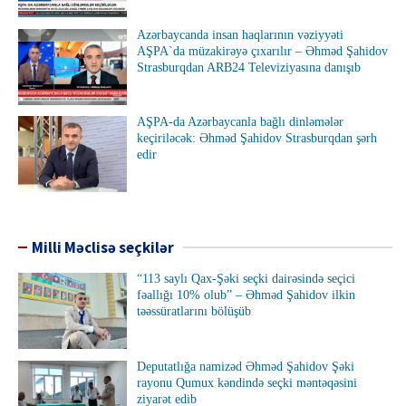
Azərbaycanda insan haqlarının vəziyyəti
AŞPA`da müzakirəyə çıxarılır – Əhməd Şahidov
Strasburqdan ARB24 Televiziyasına danışıb
AŞPA-da Azərbaycanla bağlı dinləmələr
keçiriləcək: Əhməd Şahidov Strasburqdan şərh
edir
Milli Məclisə seçkilər
“113 saylı Qax-Şəki seçki dairəsində seçici
fəallığı 10% olub” – Əhməd Şahidov ilkin
təəssüratlarını bölüşüb
Deputatlığa namizəd Əhməd Şahidov Şəki
rayonu Qumux kəndində seçki məntəqəsini
ziyarət edib