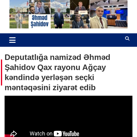
Skip
to
content
Əhməd Şahidov
Hüquq müdafiəçisi
Deputatlığa namizəd Əhməd
Şahidov Qax rayonu Ağçay
kəndində yerləşən seçki
məntəqəsini ziyarət edib