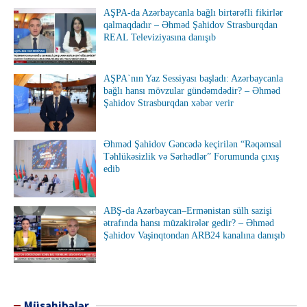
AŞPA-da Azərbaycanla bağlı birtərəfli fikirlər
qalmaqdadır – Əhməd Şahidov Strasburqdan
REAL Televiziyasına danışıb
AŞPA`nın Yaz Sessiyası başladı: Azərbaycanla
bağlı hansı mövzular gündəmdədir? – Əhməd
Şahidov Strasburqdan xəbər verir
Əhməd Şahidov Gəncədə keçirilən “Rəqəmsal
Təhlükəsizlik və Sərhədlər” Forumunda çıxış
edib
ABŞ-da Azərbaycan–Ermənistan sülh sazişi
ətrafında hansı müzakirələr gedir? – Əhməd
Şahidov Vaşinqtondan ARB24 kanalına danışıb
Müsahibələr