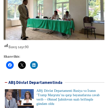
Baxış sayı:
90
Share this:
ABŞ Dövlət Departamentində
ABŞ Dövlət Departamenti Rusiya və İranın
‘Tramp Marşrutu’na qarşı bəyanatlarına cavab
verib – Əhməd Şahidovun sualı brifinqdə
gündəm oldu