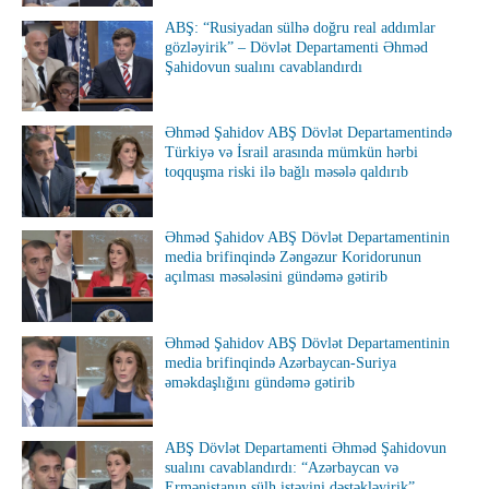
ABŞ: “Rusiyadan sülhə doğru real addımlar
gözləyirik” – Dövlət Departamenti Əhməd
Şahidovun sualını cavablandırdı
Əhməd Şahidov ABŞ Dövlət Departamentində
Türkiyə və İsrail arasında mümkün hərbi
toqquşma riski ilə bağlı məsələ qaldırıb
Əhməd Şahidov ABŞ Dövlət Departamentinin
media brifinqində Zəngəzur Koridorunun
açılması məsələsini gündəmə gətirib
Əhməd Şahidov ABŞ Dövlət Departamentinin
media brifinqində Azərbaycan-Suriya
əməkdaşlığını gündəmə gətirib
ABŞ Dövlət Departamenti Əhməd Şahidovun
sualını cavablandırdı: “Azərbaycan və
Ermənistanın sülh istəyini dəstəkləyirik”