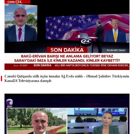
Cənubi Qafqazda sülh üçün imzalar Ağ Evdə atıldı – Əhməd Şahidov Türkiyənin
Kanal24 Televiziyasına danışıb