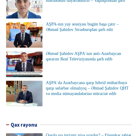
mərhələsini dəyərləndirib – Vaşinqtondan şərh
AŞPA-nın yay sessiyası bugün başa çatır –
Əhməd Şahidov Strasburqdan şərh edir
Əhməd Şahidov AŞPA`nın anti-Azərbaycan
qərarını Real Televiziyasında şərh edib
AŞPA`da Azərbaycana qarşı hibrid müharibəyə
qarşı səfərbər olmalıyıq – Əhməd Şahidov QHT
və media nümayəndələrinə müraciət edib
Qax rayonu
Qaxda qış turizmi niyə yoxdur? – Füsunkar təbiət