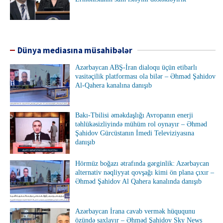
Dünya mediasına müsahibələr
Azərbaycan ABŞ-İran dialoqu üçün etibarlı
vasitəçilik platforması ola bilər – Əhməd Şahidov
Al-Qahera kanalına danışıb
Bakı-Tbilisi əməkdaşlığı Avropanın enerji
təhlükəsizliyində mühüm rol oynayır – Əhməd
Şahidov Gürcüstanın İmedi Televiziyasına
danışıb
Hörmüz boğazı ətrafında gərginlik: Azərbaycan
alternativ nəqliyyat qovşağı kimi ön plana çıxır –
Əhməd Şahidov Al Qahera kanalında danışıb
Azərbaycan İrana cavab vermək hüququnu
özündə saxlayır – Əhməd Şahidov Sky News