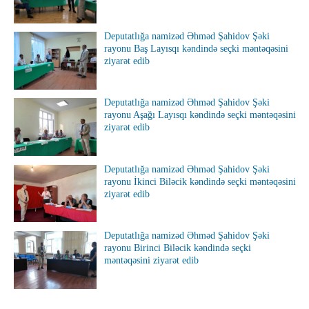
Deputatlığa namizəd Əhməd Şahidov Şəki
rayonu Baş Layısqı kəndində seçki məntəqəsini
ziyarət edib
Deputatlığa namizəd Əhməd Şahidov Şəki
rayonu Aşağı Layısqı kəndində seçki məntəqəsini
ziyarət edib
Deputatlığa namizəd Əhməd Şahidov Şəki
rayonu İkinci Biləcik kəndində seçki məntəqəsini
ziyarət edib
Deputatlığa namizəd Əhməd Şahidov Şəki
rayonu Birinci Biləcik kəndində seçki
məntəqəsini ziyarət edib