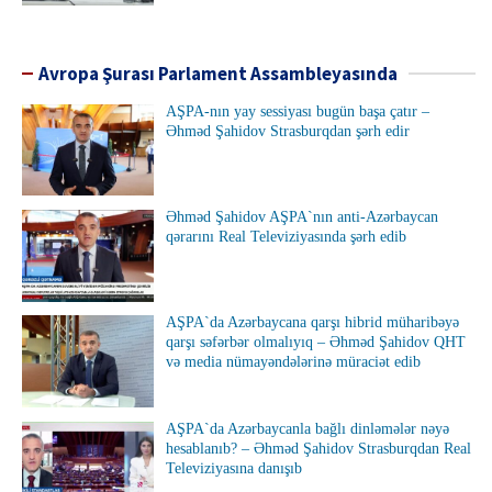
Avropa Şurası Parlament Assambleyasında
AŞPA-nın yay sessiyası bugün başa çatır –
Əhməd Şahidov Strasburqdan şərh edir
Əhməd Şahidov AŞPA`nın anti-Azərbaycan
qərarını Real Televiziyasında şərh edib
AŞPA`da Azərbaycana qarşı hibrid müharibəyə
qarşı səfərbər olmalıyıq – Əhməd Şahidov QHT
və media nümayəndələrinə müraciət edib
AŞPA`da Azərbaycanla bağlı dinləmələr nəyə
hesablanıb? – Əhməd Şahidov Strasburqdan Real
Televiziyasına danışıb