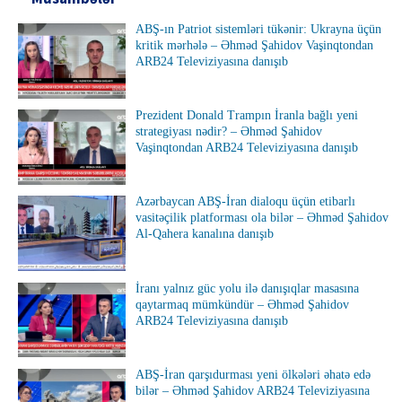
ABŞ-ın Patriot sistemləri tükənir: Ukrayna üçün
kritik mərhələ – Əhməd Şahidov Vaşinqtondan
ARB24 Televiziyasına danışıb
Prezident Donald Trampın İranla bağlı yeni
strategiyası nədir? – Əhməd Şahidov
Vaşinqtondan ARB24 Televiziyasına danışıb
Azərbaycan ABŞ-İran dialoqu üçün etibarlı
vasitəçilik platforması ola bilər – Əhməd Şahidov
Al-Qahera kanalına danışıb
İranı yalnız güc yolu ilə danışıqlar masasına
qaytarmaq mümkündür – Əhməd Şahidov
ARB24 Televiziyasına danışıb
ABŞ-İran qarşıdurması yeni ölkələri əhatə edə
bilər – Əhməd Şahidov ARB24 Televiziyasına