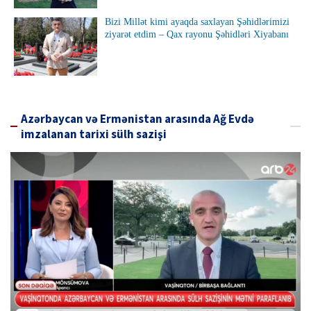
Bizi Millət kimi ayaqda saxlayan Şəhidlərimizi
ziyarət etdim – Qax rayonu Şəhidləri Xiyabanı
Azərbaycan və Ermənistan arasında Ağ Evdə
imzalanan tarixi sülh sazişi