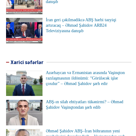
danışıb
İran geri çəkilmədikcə ABŞ hərbi təzyiqi
artıracaq – Əhməd Şahidov ARB24
Televiziyasına danışıb
Xarici səfərlər
Azərbaycan və Ermənistan arasında Vaşinqton
razılaşmasının ildönümü: “Görüləcək işlər
çoxdur” – Əhməd Şahidov şərh edir
ABŞ-ın silah ehtiyatları tükənirmi? – Əhməd
Şahidov Vaşinqtondan şərh edib
Əhməd Şahidov ABŞ–İran böhranının yeni