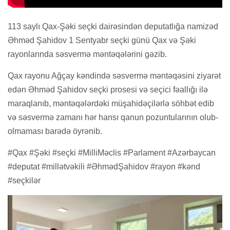
113 saylı Qax-Şəki seçki dairəsindən deputatlığa namizəd
Əhməd Şahidov 1 Sentyabr seçki günü Qax və Şəki
rayonlarında səsvermə məntəqələrini gəzib.
Qax rayonu Ağçay kəndində səsvermə məntəqəsini ziyarət
edən Əhməd Şahidov seçki prosesi və seçici fəallığı ilə
maraqlanıb, məntəqələrdəki müşahidəçilərlə söhbət edib
və səsvermə zamanı hər hansı qanun pozuntularının olub-
olmaması barədə öyrənib.
#Qax #Şəki #seçki #MilliMəclis #Parlament #Azərbaycan
#deputat #millətvəkili #ƏhmədŞahidov #rayon #kənd
#seçkilər