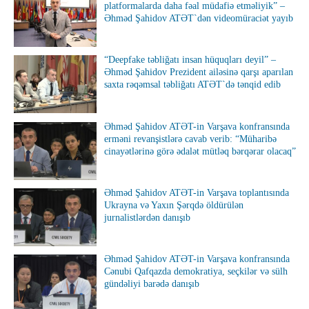
platformalarda daha fəal müdafiə etməliyik” –
Əhməd Şahidov ATƏT`dən videomüraciət yayıb
“Deepfake təbliğatı insan hüquqları deyil” –
Əhməd Şahidov Prezident ailəsinə qarşı aparılan
saxta rəqəmsal təbliğatı ATƏT`də tənqid edib
Əhməd Şahidov ATƏT-in Varşava konfransında
erməni revanşistlərə cavab verib: “Müharibə
cinayətlərinə görə ədalət mütləq bərqərar olacaq”
Əhməd Şahidov ATƏT-in Varşava toplantısında
Ukrayna və Yaxın Şərqdə öldürülən
jurnalistlərdən danışıb
Əhməd Şahidov ATƏT-in Varşava konfransında
Cənubi Qafqazda demokratiya, seçkilər və sülh
gündəliyi barədə danışıb