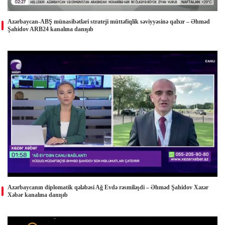
Azərbaycan-ABŞ münasibətləri strateji müttəfiqlik səviyyəsinə qalxır – Əhməd
Şahidov ARB24 kanalına danışıb
Azərbaycanın diplomatik qələbəsi Ağ Evdə rəsmiləşdi – Əhməd Şahidov Xəzər
Xəbər kanalına danışıb