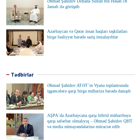
Əhməd Şahidov Dohada Sultan bin Həsən Əl
Jamali ilə görüşüb
Azərbaycan və Qətər insan haqları təşkilatları
birgə fəaliyyət barədə saziş imzalayıblar
Tədbirlər
Əhməd Şahidov ATƏT`in Vyana toplantısında
işgəncələrə qarşı birgə mübarizə barədə danışıb
AŞPA`da Azərbaycana qarşı hibrid müharibəyə
qarşı səfərbər olmalıyıq – Əhməd Şahidov QHT
və media nümayəndələrinə müraciət edib