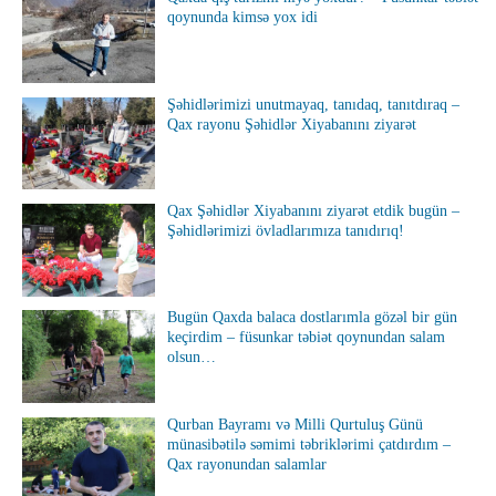
qoynunda kimsə yox idi
Şəhidlərimizi unutmayaq, tanıdaq, tanıtdıraq –
Qax rayonu Şəhidlər Xiyabanını ziyarət
Qax Şəhidlər Xiyabanını ziyarət etdik bugün –
Şəhidlərimizi övladlarımıza tanıdırıq!
Bugün Qaxda balaca dostlarımla gözəl bir gün
keçirdim – füsunkar təbiət qoynundan salam
olsun…
Qurban Bayramı və Milli Qurtuluş Günü
münasibətilə səmimi təbriklərimi çatdırdım –
Qax rayonundan salamlar