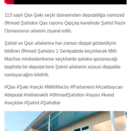
113 saylı Qax-Şəki seçki dairəsindən deputatlığa namizəd
Əhməd Şahidov Qax rayonu Qıpçaq kəndində Şəhid Nəzir
Osmanovun ailəsini ziyarət edib.
Şəhid və Qazi ailələrinə hər zaman diqqət göstərdiyini
bildirən Əhməd Şahidov 1 Sentyabrda keçiriləcək Milli
Məclisə növbədənkənar seçkilərdə qələbə qazanacağı
təqdirdə bir deputat kimi Şəhid ailələrini xüsusi diqqətdə
saxlayacağını bildirib.
#Qax #Şəki #seçki #MilliMəclis #Parlament #Azərbaycan
#deputat #millətvəkili #ƏhmədŞahidov #rayon #kənd
#seçkilər #Şəhid #Şəhidlər