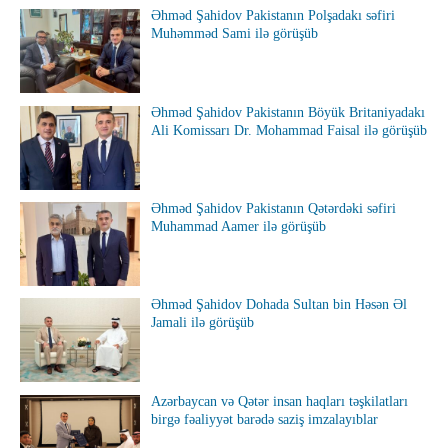
Əhməd Şahidov Pakistanın Polşadakı səfiri
Muhəmməd Sami ilə görüşüb
Əhməd Şahidov Pakistanın Böyük Britaniyadakı
Ali Komissarı Dr. Mohammad Faisal ilə görüşüb
Əhməd Şahidov Pakistanın Qətərdəki səfiri
Muhammad Aamer ilə görüşüb
Əhməd Şahidov Dohada Sultan bin Həsən Əl
Jamali ilə görüşüb
Azərbaycan və Qətər insan haqları təşkilatları
birgə fəaliyyət barədə saziş imzalayıblar