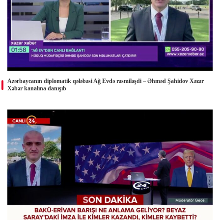
Azərbaycanın diplomatik qələbəsi Ağ Evdə rəsmiləşdi – Əhməd Şahidov Xəzər
Xəbər kanalına danışıb