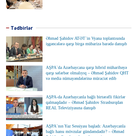
Tədbirlər
Əhməd Şahidov ATƏT`in Vyana toplantısında
işgəncələrə qarşı birgə mübarizə barədə danışıb
AŞPA`da Azərbaycana qarşı hibrid müharibəyə
qarşı səfərbər olmalıyıq – Əhməd Şahidov QHT
və media nümayəndələrinə müraciət edib
AŞPA-da Azərbaycanla bağlı birtərəfli fikirlər
qalmaqdadır – Əhməd Şahidov Strasburqdan
REAL Televiziyasına danışıb
AŞPA`nın Yaz Sessiyası başladı: Azərbaycanla
bağlı hansı mövzular gündəmdədir? – Əhməd