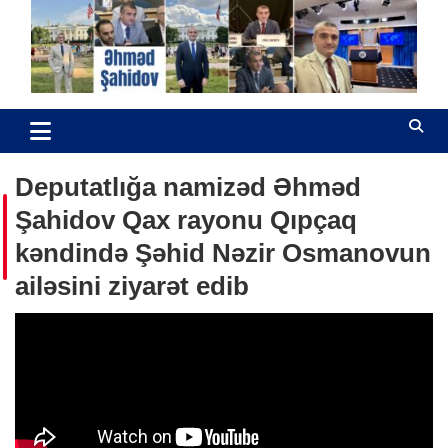
Skip
to
content
Əhməd Şahidov
Hüquq müdafiəçisi
Deputatlığa namizəd Əhməd
Şahidov Qax rayonu Qıpçaq
kəndində Şəhid Nəzir Osmanovun
ailəsini ziyarət edib