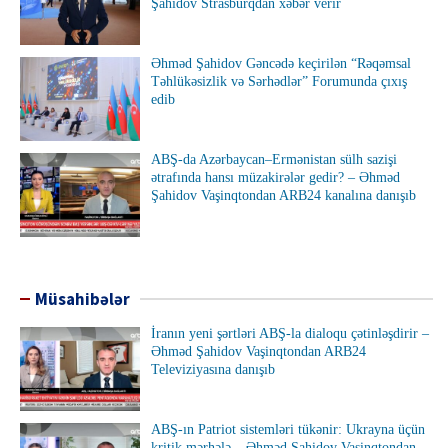
Şahidov Strasburqdan xəbər verir
Əhməd Şahidov Gəncədə keçirilən “Rəqəmsal
Təhlükəsizlik və Sərhədlər” Forumunda çıxış
edib
ABŞ-da Azərbaycan–Ermənistan sülh sazişi
ətrafında hansı müzakirələr gedir? – Əhməd
Şahidov Vaşinqtondan ARB24 kanalına danışıb
Müsahibələr
İranın yeni şərtləri ABŞ-la dialoqu çətinləşdirir –
Əhməd Şahidov Vaşinqtondan ARB24
Televiziyasına danışıb
ABŞ-ın Patriot sistemləri tükənir: Ukrayna üçün
kritik mərhələ – Əhməd Şahidov Vaşinqtondan