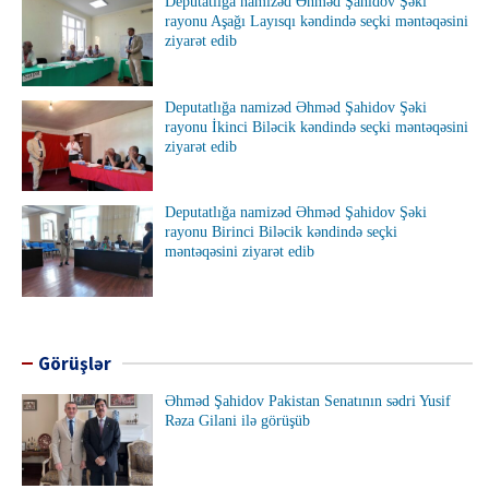
Deputatlığa namizəd Əhməd Şahidov Şəki
rayonu Aşağı Layısqı kəndində seçki məntəqəsini
ziyarət edib
Deputatlığa namizəd Əhməd Şahidov Şəki
rayonu İkinci Biləcik kəndində seçki məntəqəsini
ziyarət edib
Deputatlığa namizəd Əhməd Şahidov Şəki
rayonu Birinci Biləcik kəndində seçki
məntəqəsini ziyarət edib
Görüşlər
Əhməd Şahidov Pakistan Senatının sədri Yusif
Rəza Gilani ilə görüşüb