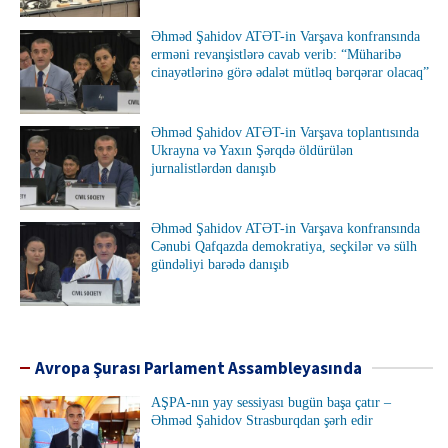
Əhməd Şahidov ATƏT-in Varşava konfransında
erməni revanşistlərə cavab verib: “Müharibə
cinayətlərinə görə ədalət mütləq bərqərar olacaq”
Əhməd Şahidov ATƏT-in Varşava toplantısında
Ukrayna və Yaxın Şərqdə öldürülən
jurnalistlərdən danışıb
Əhməd Şahidov ATƏT-in Varşava konfransında
Cənubi Qafqazda demokratiya, seçkilər və sülh
gündəliyi barədə danışıb
Avropa Şurası Parlament Assambleyasında
AŞPA-nın yay sessiyası bugün başa çatır –
Əhməd Şahidov Strasburqdan şərh edir