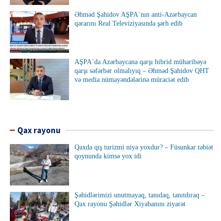
Əhməd Şahidov AŞPA`nın anti-Azərbaycan
qərarını Real Televiziyasında şərh edib
AŞPA`da Azərbaycana qarşı hibrid müharibəyə
qarşı səfərbər olmalıyıq – Əhməd Şahidov QHT
və media nümayəndələrinə müraciət edib
Qax rayonu
Qaxda qış turizmi niyə yoxdur? – Füsunkar təbiət
qoynunda kimsə yox idi
Şəhidlərimizi unutmayaq, tanıdaq, tanıtdıraq –
Qax rayonu Şəhidlər Xiyabanını ziyarət