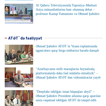
Al Qahera Televiziyasında Yaponiya–Mərkəzi
Asiya münasibətlərinə həsr olunmuş debat –
professor Kazuşi Yamamoto və Əhməd Şahidov
ATƏT`də fəaliyyət
Əhməd Şahidov ATƏT`in Vyana toplantısında
işgəncələrə qarşı birgə mübarizə barədə danışıb
“Azərbaycanın milli maraqlarını beynəlxalq
platformalarda daha fəal müdafiə etməliyik” –
Əhməd Şahidov ATƏT`dən videomüraciət yayıb
“Deepfake təbliğatı insan hüquqları deyil” –
Əhməd Şahidov Prezident ailəsinə qarşı aparılan
saxta rəqəmsal təbliğatı ATƏT`də tənqid edib