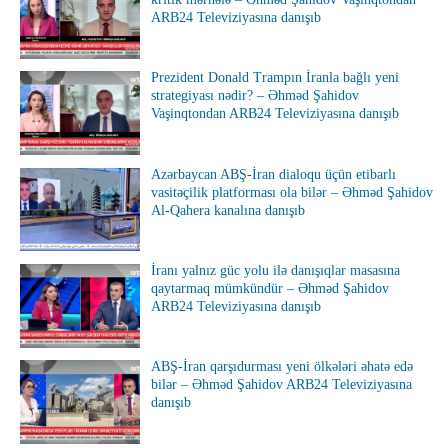
ARB24 Televiziyasına danışıb
Prezident Donald Trampın İranla bağlı yeni
strategiyası nədir? – Əhməd Şahidov
Vaşinqtondan ARB24 Televiziyasına danışıb
Azərbaycan ABŞ-İran dialoqu üçün etibarlı
vasitəçilik platforması ola bilər – Əhməd Şahidov
Al-Qahera kanalına danışıb
İranı yalnız güc yolu ilə danışıqlar masasına
qaytarmaq mümkündür – Əhməd Şahidov
ARB24 Televiziyasına danışıb
ABŞ-İran qarşıdurması yeni ölkələri əhatə edə
bilər – Əhməd Şahidov ARB24 Televiziyasına
danışıb