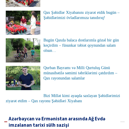
Qax Şəhidlər Xiyabanını ziyarət etdik bugün –
Şəhidlərimizi övladlarımıza tanıdırıq!
Bugün Qaxda balaca dostlarımla gözəl bir gün
keçirdim – füsunkar təbiət qoynundan salam
olsun…
Qurban Bayramı və Milli Qurtuluş Günü
münasibətilə səmimi təbriklərimi çatdırdım –
Qax rayonundan salamlar
Bizi Millət kimi ayaqda saxlayan Şəhidlərimizi
ziyarət etdim – Qax rayonu Şəhidləri Xiyabanı
Azərbaycan və Ermənistan arasında Ağ Evdə
imzalanan tarixi sülh sazişi