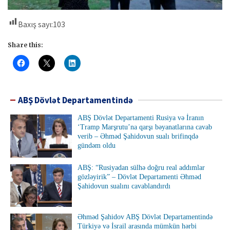
Baxış sayı:
103
Share this:
ABŞ Dövlət Departamentində
ABŞ Dövlət Departamenti Rusiya və İranın
‘Tramp Marşrutu’na qarşı bəyanatlarına cavab
verib – Əhməd Şahidovun sualı brifinqdə
gündəm oldu
ABŞ: “Rusiyadan sülhə doğru real addımlar
gözləyirik” – Dövlət Departamenti Əhməd
Şahidovun sualını cavablandırdı
Əhməd Şahidov ABŞ Dövlət Departamentində
Türkiyə və İsrail arasında mümkün hərbi