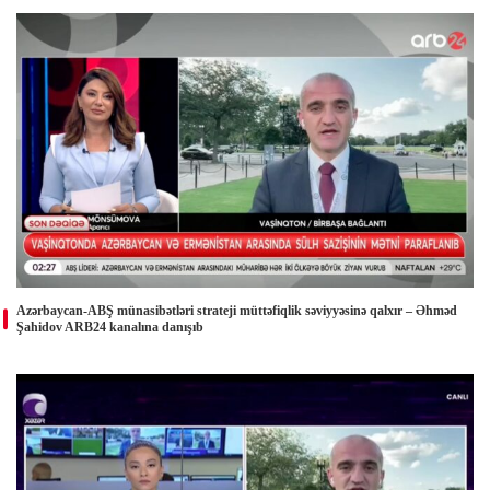
Azərbaycan-ABŞ münasibətləri strateji müttəfiqlik səviyyəsinə qalxır – Əhməd
Şahidov ARB24 kanalına danışıb