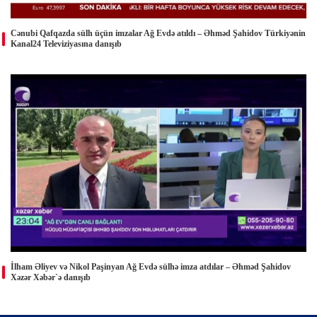
Cənubi Qafqazda sülh üçün imzalar Ağ Evdə atıldı – Əhməd Şahidov Türkiyənin
Kanal24 Televiziyasına danışıb
İlham Əliyev və Nikol Paşinyan Ağ Evdə sülhə imza atdılar – Əhməd Şahidov
Xəzər Xəbər`ə danışıb