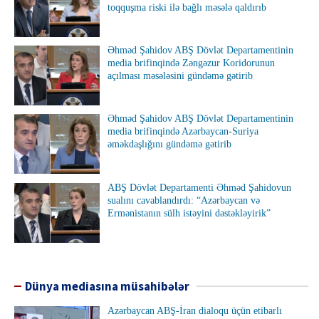
toqquşma riski ilə bağlı məsələ qaldırıb
Əhməd Şahidov ABŞ Dövlət Departamentinin
media brifinqində Zəngəzur Koridorunun
açılması məsələsini gündəmə gətirib
Əhməd Şahidov ABŞ Dövlət Departamentinin
media brifinqində Azərbaycan-Suriya
əməkdaşlığını gündəmə gətirib
ABŞ Dövlət Departamenti Əhməd Şahidovun
sualını cavablandırdı: “Azərbaycan və
Ermənistanın sülh istəyini dəstəkləyirik”
Dünya mediasına müsahibələr
Azərbaycan ABŞ-İran dialoqu üçün etibarlı