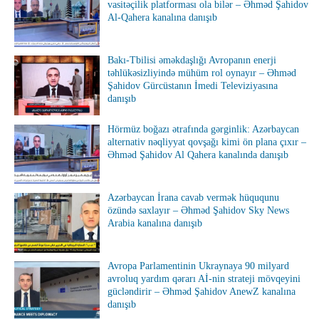
vasitəçilik platforması ola bilər – Əhməd Şahidov
Al-Qahera kanalına danışıb
Bakı-Tbilisi əməkdaşlığı Avropanın enerji
təhlükəsizliyində mühüm rol oynayır – Əhməd
Şahidov Gürcüstanın İmedi Televiziyasına
danışıb
Hörmüz boğazı ətrafında gərginlik: Azərbaycan
alternativ nəqliyyat qovşağı kimi ön plana çıxır –
Əhməd Şahidov Al Qahera kanalında danışıb
Azərbaycan İrana cavab vermək hüququnu
özündə saxlayır – Əhməd Şahidov Sky News
Arabia kanalına danışıb
Avropa Parlamentinin Ukraynaya 90 milyard
avroluq yardım qərarı Aİ-nin strateji mövqeyini
gücləndirir – Əhməd Şahidov AnewZ kanalına
danışıb