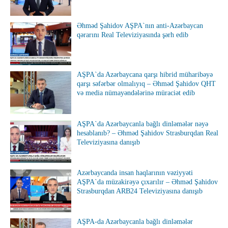
Əhməd Şahidov AŞPA`nın anti-Azərbaycan
qərarını Real Televiziyasında şərh edib
AŞPA`da Azərbaycana qarşı hibrid müharibəyə
qarşı səfərbər olmalıyıq – Əhməd Şahidov QHT
və media nümayəndələrinə müraciət edib
AŞPA`da Azərbaycanla bağlı dinləmələr nəyə
hesablanıb? – Əhməd Şahidov Strasburqdan Real
Televiziyasına danışıb
Azərbaycanda insan haqlarının vəziyyəti
AŞPA`da müzakirəyə çıxarılır – Əhməd Şahidov
Strasburqdan ARB24 Televiziyasına danışıb
AŞPA-da Azərbaycanla bağlı dinləmələr