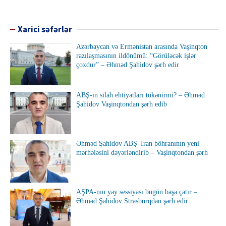
Xarici səfərlər
Azərbaycan və Ermənistan arasında Vaşinqton
razılaşmasının ildönümü: “Görüləcək işlər
çoxdur” – Əhməd Şahidov şərh edir
ABŞ-ın silah ehtiyatları tükənirmi? – Əhməd
Şahidov Vaşinqtondan şərh edib
Əhməd Şahidov ABŞ–İran böhranının yeni
mərhələsini dəyərləndirib – Vaşinqtondan şərh
AŞPA-nın yay sessiyası bugün başa çatır –
Əhməd Şahidov Strasburqdan şərh edir