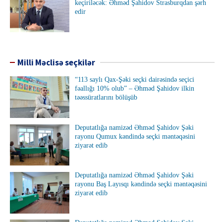
keçiriləcək: Əhməd Şahidov Strasburqdan şərh
edir
Milli Məclisə seçkilər
“113 saylı Qax-Şəki seçki dairəsində seçici
fəallığı 10% olub” – Əhməd Şahidov ilkin
təəssüratlarını bölüşüb
Deputatlığa namizəd Əhməd Şahidov Şəki
rayonu Qumux kəndində seçki məntəqəsini
ziyarət edib
Deputatlığa namizəd Əhməd Şahidov Şəki
rayonu Baş Layısqı kəndində seçki məntəqəsini
ziyarət edib