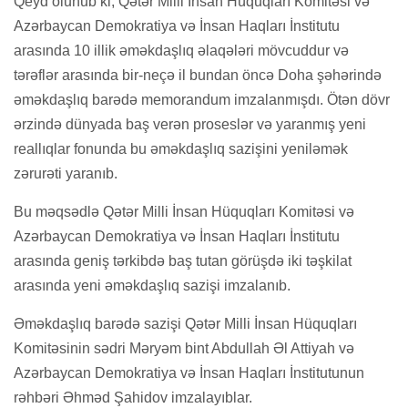
Qeyd olunub ki, Qətər Milli İnsan Hüquqları Komitəsi və
Azərbaycan Demokratiya və İnsan Haqları İnstitutu
arasında 10 illik əməkdaşlıq əlaqələri mövcuddur və
tərəflər arasında bir-neçə il bundan öncə Doha şəhərində
əməkdaşlıq barədə memorandum imzalanmışdı. Ötən dövr
ərzində dünyada baş verən proseslər və yaranmış yeni
reallıqlar fonunda bu əməkdaşlıq sazişini yeniləmək
zərurəti yaranıb.
Bu məqsədlə Qətər Milli İnsan Hüquqları Komitəsi və
Azərbaycan Demokratiya və İnsan Haqları İnstitutu
arasında geniş tərkibdə baş tutan görüşdə iki təşkilat
arasında yeni əməkdaşlıq sazişi imzalanıb.
Əməkdaşlıq barədə sazişi Qətər Milli İnsan Hüquqları
Komitəsinin sədri Məryəm bint Abdullah Əl Attiyah və
Azərbaycan Demokratiya və İnsan Haqları İnstitutunun
rəhbəri Əhməd Şahidov imzalayıblar.