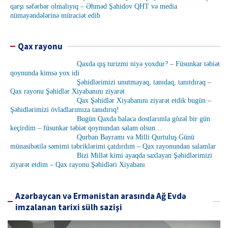
qarşı səfərbər olmalıyıq – Əhməd Şahidov QHT və media
nümayəndələrinə müraciət edib
Qax rayonu
Qaxda qış turizmi niyə yoxdur? – Füsunkar təbiət
qoynunda kimsə yox idi
Şəhidlərimizi unutmayaq, tanıdaq, tanıtdıraq –
Qax rayonu Şəhidlər Xiyabanını ziyarət
Qax Şəhidlər Xiyabanını ziyarət etdik bugün –
Şəhidlərimizi övladlarımıza tanıdırıq!
Bugün Qaxda balaca dostlarımla gözəl bir gün
keçirdim – füsunkar təbiət qoynundan salam olsun…
Qurban Bayramı və Milli Qurtuluş Günü
münasibətilə səmimi təbriklərimi çatdırdım – Qax rayonundan salamlar
Bizi Millət kimi ayaqda saxlayan Şəhidlərimizi
ziyarət etdim – Qax rayonu Şəhidləri Xiyabanı
Azərbaycan və Ermənistan arasında Ağ Evdə
imzalanan tarixi sülh sazişi