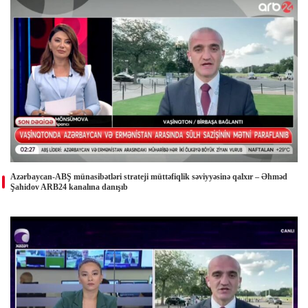
Azərbaycan-ABŞ münasibətləri strateji müttəfiqlik səviyyəsinə qalxır – Əhməd
Şahidov ARB24 kanalına danışıb