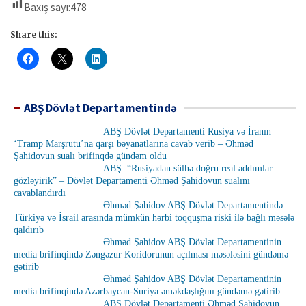
Baxış sayı:
478
Share this:
ABŞ Dövlət Departamentində
ABŞ Dövlət Departamenti Rusiya və İranın
‘Tramp Marşrutu’na qarşı bəyanatlarına cavab verib – Əhməd
Şahidovun sualı brifinqdə gündəm oldu
ABŞ: “Rusiyadan sülhə doğru real addımlar
gözləyirik” – Dövlət Departamenti Əhməd Şahidovun sualını
cavablandırdı
Əhməd Şahidov ABŞ Dövlət Departamentində
Türkiyə və İsrail arasında mümkün hərbi toqquşma riski ilə bağlı məsələ
qaldırıb
Əhməd Şahidov ABŞ Dövlət Departamentinin
media brifinqində Zəngəzur Koridorunun açılması məsələsini gündəmə
gətirib
Əhməd Şahidov ABŞ Dövlət Departamentinin
media brifinqində Azərbaycan-Suriya əməkdaşlığını gündəmə gətirib
ABŞ Dövlət Departamenti Əhməd Şahidovun