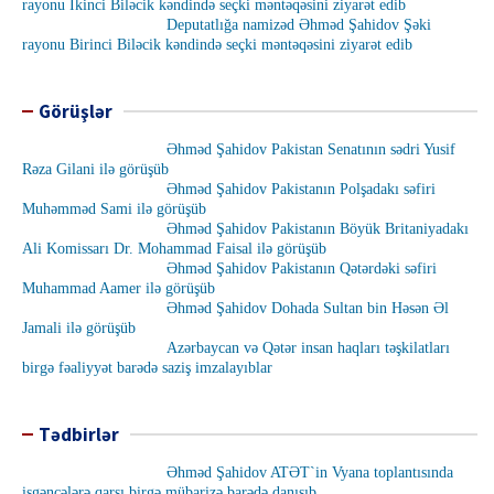
rayonu İkinci Biləcik kəndində seçki məntəqəsini ziyarət edib
Deputatlığa namizəd Əhməd Şahidov Şəki
rayonu Birinci Biləcik kəndində seçki məntəqəsini ziyarət edib
Görüşlər
Əhməd Şahidov Pakistan Senatının sədri Yusif
Rəza Gilani ilə görüşüb
Əhməd Şahidov Pakistanın Polşadakı səfiri
Muhəmməd Sami ilə görüşüb
Əhməd Şahidov Pakistanın Böyük Britaniyadakı
Ali Komissarı Dr. Mohammad Faisal ilə görüşüb
Əhməd Şahidov Pakistanın Qətərdəki səfiri
Muhammad Aamer ilə görüşüb
Əhməd Şahidov Dohada Sultan bin Həsən Əl
Jamali ilə görüşüb
Azərbaycan və Qətər insan haqları təşkilatları
birgə fəaliyyət barədə saziş imzalayıblar
Tədbirlər
Əhməd Şahidov ATƏT`in Vyana toplantısında
işgəncələrə qarşı birgə mübarizə barədə danışıb