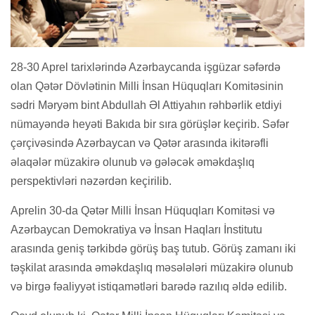
28-30 Aprel tarixlərində Azərbaycanda işgüzar səfərdə
olan Qətər Dövlətinin Milli İnsan Hüquqları Komitəsinin
sədri Məryəm bint Abdullah Əl Attiyahın rəhbərlik etdiyi
nümayəndə heyəti Bakıda bir sıra görüşlər keçirib. Səfər
çərçivəsində Azərbaycan və Qətər arasında ikitərəfli
əlaqələr müzakirə olunub və gələcək əməkdaşlıq
perspektivləri nəzərdən keçirilib.
Aprelin 30-da Qətər Milli İnsan Hüquqları Komitəsi və
Azərbaycan Demokratiya və İnsan Haqları İnstitutu
arasında geniş tərkibdə görüş baş tutub. Görüş zamanı iki
təşkilat arasında əməkdaşlıq məsələləri müzakirə olunub
və birgə fəaliyyət istiqamətləri barədə razılıq əldə edilib.