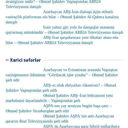
strategiyası nədir? – Əhməd Şahidov Vaşinqtondan ARB24
Televiziyasına danışıb
Azərbaycan ABŞ-İran dialoqu üçün etibarlı
vasitəçilik platforması ola bilər – Əhməd Şahidov Al-Qahera kanalına
danışıb
İranı yalnız güc yolu ilə danışıqlar masasına
qaytarmaq mümkündür – Əhməd Şahidov ARB24 Televiziyasına danışıb
ABŞ-İran qarşıdurması yeni ölkələri əhatə edə
bilər – Əhməd Şahidov ARB24 Televiziyasına danışıb
Xarici səfərlər
Azərbaycan və Ermənistan arasında Vaşinqton
razılaşmasının ildönümü: “Görüləcək işlər çoxdur” – Əhməd Şahidov
şərh edir
ABŞ-ın silah ehtiyatları tükənirmi? – Əhməd
Şahidov Vaşinqtondan şərh edib
Əhməd Şahidov ABŞ–İran böhranının yeni
mərhələsini dəyərləndirib – Vaşinqtondan şərh
AŞPA-nın yay sessiyası bugün başa çatır –
Əhməd Şahidov Strasburqdan şərh edir
Əhməd Şahidov AŞPA`nın anti-Azərbaycan
qərarını Real Televiziyasında şərh edib
AŞPA`da Azərbaycana qarşı hibrid müharibəyə