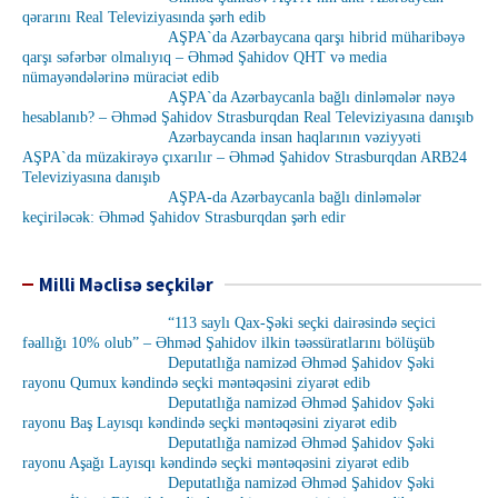
qərarını Real Televiziyasında şərh edib
AŞPA`da Azərbaycana qarşı hibrid müharibəyə
qarşı səfərbər olmalıyıq – Əhməd Şahidov QHT və media
nümayəndələrinə müraciət edib
AŞPA`da Azərbaycanla bağlı dinləmələr nəyə
hesablanıb? – Əhməd Şahidov Strasburqdan Real Televiziyasına danışıb
Azərbaycanda insan haqlarının vəziyyəti
AŞPA`da müzakirəyə çıxarılır – Əhməd Şahidov Strasburqdan ARB24
Televiziyasına danışıb
AŞPA-da Azərbaycanla bağlı dinləmələr
keçiriləcək: Əhməd Şahidov Strasburqdan şərh edir
Milli Məclisə seçkilər
“113 saylı Qax-Şəki seçki dairəsində seçici
fəallığı 10% olub” – Əhməd Şahidov ilkin təəssüratlarını bölüşüb
Deputatlığa namizəd Əhməd Şahidov Şəki
rayonu Qumux kəndində seçki məntəqəsini ziyarət edib
Deputatlığa namizəd Əhməd Şahidov Şəki
rayonu Baş Layısqı kəndində seçki məntəqəsini ziyarət edib
Deputatlığa namizəd Əhməd Şahidov Şəki
rayonu Aşağı Layısqı kəndində seçki məntəqəsini ziyarət edib
Deputatlığa namizəd Əhməd Şahidov Şəki