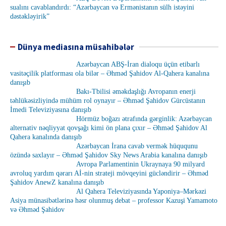
sualını cavablandırdı: “Azərbaycan və Ermənistanın sülh istəyini
dəstəkləyirik”
Dünya mediasına müsahibələr
Azərbaycan ABŞ-İran dialoqu üçün etibarlı
vasitəçilik platforması ola bilər – Əhməd Şahidov Al-Qahera kanalına
danışıb
Bakı-Tbilisi əməkdaşlığı Avropanın enerji
təhlükəsizliyində mühüm rol oynayır – Əhməd Şahidov Gürcüstanın
İmedi Televiziyasına danışıb
Hörmüz boğazı ətrafında gərginlik: Azərbaycan
alternativ nəqliyyat qovşağı kimi ön plana çıxır – Əhməd Şahidov Al
Qahera kanalında danışıb
Azərbaycan İrana cavab vermək hüququnu
özündə saxlayır – Əhməd Şahidov Sky News Arabia kanalına danışıb
Avropa Parlamentinin Ukraynaya 90 milyard
avroluq yardım qərarı Aİ-nin strateji mövqeyini gücləndirir – Əhməd
Şahidov AnewZ kanalına danışıb
Al Qahera Televiziyasında Yaponiya–Mərkəzi
Asiya münasibətlərinə həsr olunmuş debat – professor Kazuşi Yamamoto
və Əhməd Şahidov