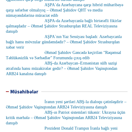
AŞPA`da Azərbaycana qarşı hibrid müharibəyə
qarşı səfərbər olmalıyıq – Əhməd Şahidov QHT və media
nümayəndələrinə müraciət edib
AŞPA-da Azərbaycanla bağlı birtərəfli fikirlər
qalmaqdadır – Əhməd Şahidov Strasburqdan REAL Televiziyasına
danışıb
AŞPA`nın Yaz Sessiyası başladı: Azərbaycanla
bağlı hansı mövzular gündəmdədir? – Əhməd Şahidov Strasburqdan
xəbər verir
Əhməd Şahidov Gəncədə keçirilən “Rəqəmsal
Təhlükəsizlik və Sərhədlər” Forumunda çıxış edib
ABŞ-da Azərbaycan–Ermənistan sülh sazişi
ətrafında hansı müzakirələr gedir? – Əhməd Şahidov Vaşinqtondan
ARB24 kanalına danışıb
Müsahibələr
İranın yeni şərtləri ABŞ-la dialoqu çətinləşdirir –
Əhməd Şahidov Vaşinqtondan ARB24 Televiziyasına danışıb
ABŞ-ın Patriot sistemləri tükənir: Ukrayna üçün
kritik mərhələ – Əhməd Şahidov Vaşinqtondan ARB24 Televiziyasına
danışıb
Prezident Donald Trampın İranla bağlı yeni