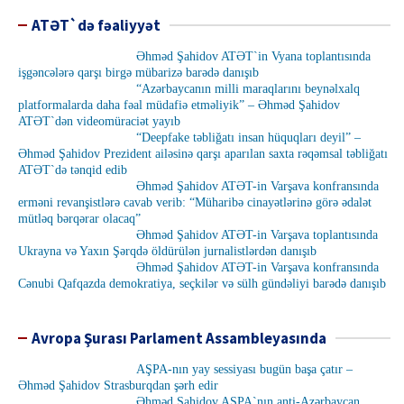
ATƏT`də fəaliyyət
Əhməd Şahidov ATƏT`in Vyana toplantısında
işgəncələrə qarşı birgə mübarizə barədə danışıb
“Azərbaycanın milli maraqlarını beynəlxalq
platformalarda daha fəal müdafiə etməliyik” – Əhməd Şahidov
ATƏT`dən videomüraciət yayıb
“Deepfake təbliğatı insan hüquqları deyil” –
Əhməd Şahidov Prezident ailəsinə qarşı aparılan saxta rəqəmsal təbliğatı
ATƏT`də tənqid edib
Əhməd Şahidov ATƏT-in Varşava konfransında
erməni revanşistlərə cavab verib: “Müharibə cinayətlərinə görə ədalət
mütləq bərqərar olacaq”
Əhməd Şahidov ATƏT-in Varşava toplantısında
Ukrayna və Yaxın Şərqdə öldürülən jurnalistlərdən danışıb
Əhməd Şahidov ATƏT-in Varşava konfransında
Cənubi Qafqazda demokratiya, seçkilər və sülh gündəliyi barədə danışıb
Avropa Şurası Parlament Assambleyasında
AŞPA-nın yay sessiyası bugün başa çatır –
Əhməd Şahidov Strasburqdan şərh edir
Əhməd Şahidov AŞPA`nın anti-Azərbaycan