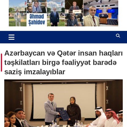
Skip
to
content
Əhməd Şahidov
Hüquq müdafiəçisi
Azərbaycan və Qətər insan haqları
təşkilatları birgə fəaliyyət barədə
saziş imzalayıblar