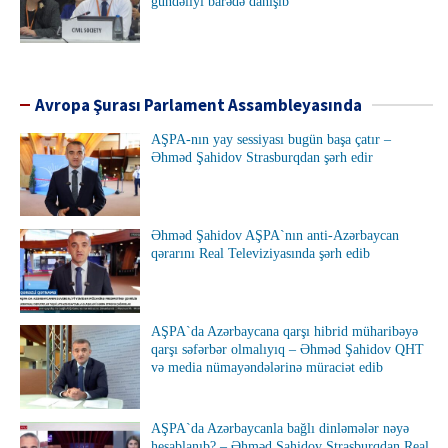
gündəliyi barədə danışıb
Avropa Şurası Parlament Assambleyasında
AŞPA-nın yay sessiyası bugün başa çatır –
Əhməd Şahidov Strasburqdan şərh edir
Əhməd Şahidov AŞPA`nın anti-Azərbaycan
qərarını Real Televiziyasında şərh edib
AŞPA`da Azərbaycana qarşı hibrid müharibəyə
qarşı səfərbər olmalıyıq – Əhməd Şahidov QHT
və media nümayəndələrinə müraciət edib
AŞPA`da Azərbaycanla bağlı dinləmələr nəyə
hesablanıb? – Əhməd Şahidov Strasburqdan Real