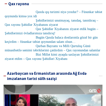
Qax rayonu
Qaxda qış turizmi niyə yoxdur? – Füsunkar təbiət
qoynunda kimsə yox idi
Şəhidlərimizi unutmayaq, tanıdaq, tanıtdıraq –
Qax rayonu Şəhidlər Xiyabanını ziyarət
Qax Şəhidlər Xiyabanını ziyarət etdik bugün –
Şəhidlərimizi övladlarımıza tanıdırıq!
Bugün Qaxda balaca dostlarımla gözəl bir gün
keçirdim – füsunkar təbiət qoynundan salam olsun…
Qurban Bayramı və Milli Qurtuluş Günü
münasibətilə səmimi təbriklərimi çatdırdım – Qax rayonundan salamlar
Bizi Millət kimi ayaqda saxlayan Şəhidlərimizi
ziyarət etdim – Qax rayonu Şəhidləri Xiyabanı
Azərbaycan və Ermənistan arasında Ağ Evdə
imzalanan tarixi sülh sazişi