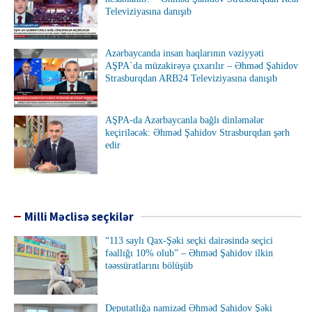
Televiziyasına danışıb
Azərbaycanda insan haqlarının vəziyyəti
AŞPA`da müzakirəyə çıxarılır – Əhməd Şahidov
Strasburqdan ARB24 Televiziyasına danışıb
AŞPA-da Azərbaycanla bağlı dinləmələr
keçiriləcək: Əhməd Şahidov Strasburqdan şərh
edir
Milli Məclisə seçkilər
“113 saylı Qax-Şəki seçki dairəsində seçici
fəallığı 10% olub” – Əhməd Şahidov ilkin
təəssüratlarını bölüşüb
Deputatlığa namizəd Əhməd Şahidov Şəki