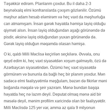
Təşəkkür edirəm. Planlarım çoxdur. Bu il daha 2-3
beynəlxalq elmi konfranslarda çıxışım gözlənilir. Özümü
məşhur adam hesab eləmirəm və heç vaxt da məşhurluğa
can atmamışam. İnsan gərək həyatda həmişə layiq olduğu
qiyməti alsın. İnsan layiq olduğundan aşağı görünəndə də
pisdir, əksinə layiq olduğundan yuxarı görünəndə də.
Gərək layiq olduğun məqamda olasan həmişə.
O ki, qaldı Milli Məclisə keçirilən seçkilərə. Əvvəla, onu
qeyd edim ki, heç vaxt siyasətdən xoşum gəlməyib, özü də
Azərbaycan siyasətindən. Özümü heç vaxt siyasətdə
görmürəm və bununla da bağlı heç bir planım yoxdur. Mən
sadəcə elmi fəaliyyətimlə məşğulam, bəzən də fikirlər məni
boğanda məqalə və şeir yazıram. Mənə bundan başqa
həyatda heç nə lazım deyil. Deputat olmaq mənə aid bir
məsələ deyil, mənim profilim xaricində olan bir fəaliyyətdir.
Milli Məclisdə 125 yer var, amma az qala 9 milyonun