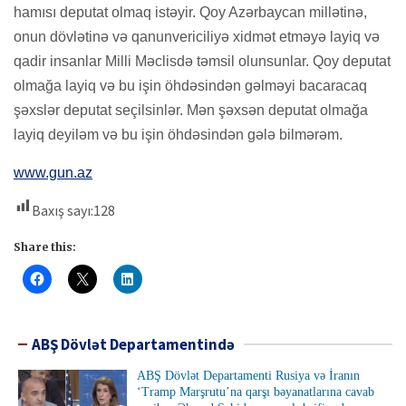
hamısı deputat olmaq istəyir. Qoy Azərbaycan millətinə,
onun dövlətinə və qanunvericiliyə xidmət etməyə layiq və
qadir insanlar Milli Məclisdə təmsil olunsunlar. Qoy deputat
olmağa layiq və bu işin öhdəsindən gəlməyi bacaracaq
şəxslər deputat seçilsinlər. Mən şəxsən deputat olmağa
layiq deyiləm və bu işin öhdəsindən gələ bilmərəm.
www.gun.az
Baxış sayı:
128
Share this:
ABŞ Dövlət Departamentində
ABŞ Dövlət Departamenti Rusiya və İranın
‘Tramp Marşrutu’na qarşı bəyanatlarına cavab