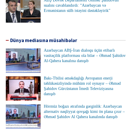
ABŞ Dövlət Departamenti Əhməd Şahidovun
sualını cavablandırdı: “Azərbaycan və
Ermənistanın sülh istəyini dəstəkləyirik”
Dünya mediasına müsahibələr
Azərbaycan ABŞ-İran dialoqu üçün etibarlı
vasitəçilik platforması ola bilər – Əhməd Şahidov
Al-Qahera kanalına danışıb
Bakı-Tbilisi əməkdaşlığı Avropanın enerji
təhlükəsizliyində mühüm rol oynayır – Əhməd
Şahidov Gürcüstanın İmedi Televiziyasına
danışıb
Hörmüz boğazı ətrafında gərginlik: Azərbaycan
alternativ nəqliyyat qovşağı kimi ön plana çıxır –
Əhməd Şahidov Al Qahera kanalında danışıb