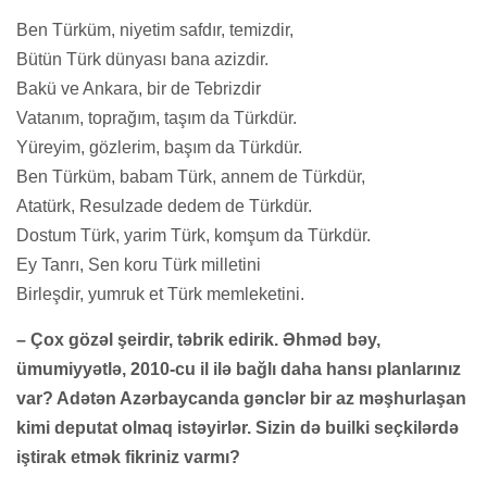
Ben Türküm, niyetim safdır, temizdir,
Bütün Türk dünyası bana azizdir.
Bakü ve Ankara, bir de Tebrizdir
Vatanım, toprağım, taşım da Türkdür.
Yüreyim, gözlerim, başım da Türkdür.
Ben Türküm, babam Türk, annem de Türkdür,
Atatürk, Resulzade dedem de Türkdür.
Dostum Türk, yarim Türk, komşum da Türkdür.
Ey Tanrı, Sen koru Türk milletini
Birleşdir, yumruk et Türk memleketini.
– Çox gözəl şeirdir, təbrik edirik. Əhməd bəy,
ümumiyyətlə, 2010-cu il ilə bağlı daha hansı planlarınız
var? Adətən Azərbaycanda gənclər bir az məşhurlaşan
kimi deputat olmaq istəyirlər. Sizin də builki seçkilərdə
iştirak etmək fikriniz varmı?