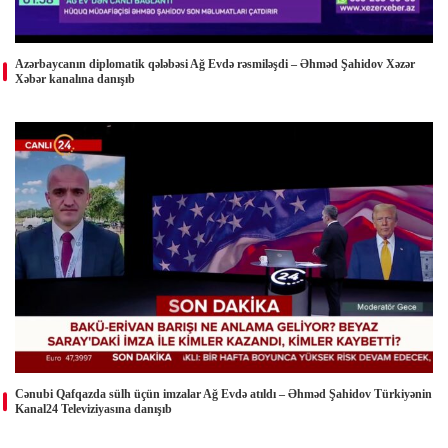
Azərbaycanın diplomatik qələbəsi Ağ Evdə rəsmiləşdi – Əhməd Şahidov Xəzər
Xəbər kanalına danışıb
Cənubi Qafqazda sülh üçün imzalar Ağ Evdə atıldı – Əhməd Şahidov Türkiyənin
Kanal24 Televiziyasına danışıb