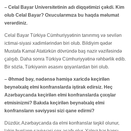
– Celal Bayar Universitetinin adı diqqətimizi çəkdi. Kim
olub Celal Bayar? Oxucularımıza bu haqda məlumat
verərdiniz.
Celal Bayar Türkiyə Cümhuriyyətinin tanınmış və sevilən
ictimai-siyasi xadimlərindən biri olub. Bildiyim qədər
Mustafa Kamal Atatürkün dövründə baş nazir vəzifəsində
çalışıb. Daha sonra Türkiyə Cümhuriyyətinə rəhbərlik edib.
Bir sözlə, Türkiyənin əsasını qoyanlardan biri olub.
– Əhməd bəy, nədənsə həmişə xaricdə keçirilən
beynəlxalq elmi konfranslarda iştirak edirsiz. Heç
Azərbaycanda keçirilən elmi konfranslarda çıxışlar
etmisinizmi? Bakıda keçirilən beynəlxalq elmi
konfransların səviyyəsi sizi qane edirmi?
Düzdür, Azərbaycanda da elmi konfranslar təşkil olunur,
lakin bunların səviyyəsi çox aşağı olur. Yalnız hər hansı