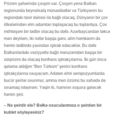
Prizren şəhərində çıxışım var. Çıxışım yenə Balkan
regionunda beynəlxalq münasibətlər və Türkiyənin bu
regiondakı təsir dairəsi ilə bağlı olacaq. Dünyanın bir çox
ölkələrindən elm adamları toplaşacaq bu toplantıya. Çox
möhtəşəm bir tədbir olacaq bu dəfə. Azərbaycandan təkcə
mən deyiləm, iki nəfər başqa gənc alim həmkarım da
həmin tədbirdə yaxından iştirak edəcəklər. Bu dəfə
Balkanlardakı vəziyyətlə bağlı məruzəmdən başqa bir
sürprizim də olacaq konfrans iştirakçılarına. İki gün öncə
qələmə aldığım “Ben Türküm” şeirini konfrans
iştirakçılarına oxuyacam. Adətən elmi sempozyumlarda
bucür şeirlər oxunmur, amma mən özümü bu sahədə də
sınamaq istəyirəm. Yəqin ki, hamının xoşuna gələcək
həmin şeir.
– Nə şeirdir elə? Bəlkə oxucularımıza o şeirdən bir
kublet söyləyəsiniz?