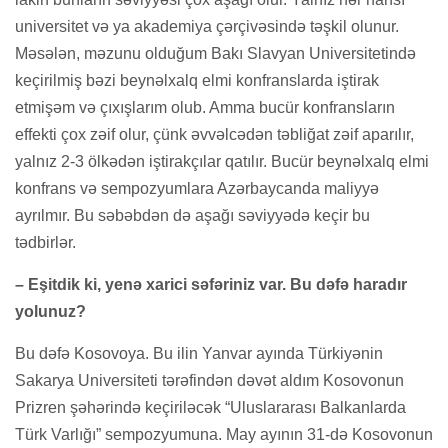
universitet və ya akademiya çərçivəsində təşkil olunur.
Məsələn, məzunu olduğum Bakı Slavyan Universitetində
keçirilmiş bəzi beynəlxalq elmi konfranslarda iştirak
etmişəm və çıxışlarım olub. Amma bucür konfransların
effekti çox zəif olur, çünk əvvəlcədən təbliğat zəif aparılır,
yalnız 2-3 ölkədən iştirakçılar qatılır. Bucür beynəlxalq elmi
konfrans və sempozyumlara Azərbaycanda maliyyə
ayrılmır. Bu səbəbdən də aşağı səviyyədə keçir bu
tədbirlər.
– Eşitdik ki, yenə xarici səfəriniz var. Bu dəfə haradır
yolunuz?
Bu dəfə Kosovoya. Bu ilin Yanvar ayında Türkiyənin
Sakarya Universiteti tərəfindən dəvət aldım Kosovonun
Prizren şəhərində keçiriləcək “Uluslararası Balkanlarda
Türk Varlığı” sempozyumuna. May ayının 31-də Kosovonun