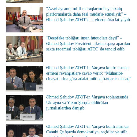
“Azərbaycanın milli maraqlarını beynəlxalq
platformalarda daha fəal müdafiə etməliyik” –
Əhməd Şahidov ATƏT`dən videomüraciət yayıb
“Deepfake təbliğatı insan hüquqları deyil” –
Əhməd Şahidov Prezident ailəsinə qarşı aparılan
saxta rəqəmsal təbliğatı ATƏT`də tənqid edib
Əhməd Şahidov ATƏT-in Varşava konfransında
erməni revanşistlərə cavab verib: “Müharibə
cinayətlərinə görə ədalət mütləq bərqərar olacaq”
Əhməd Şahidov ATƏT-in Varşava toplantısında
Ukrayna və Yaxın Şərqdə öldürülən
jurnalistlərdən danışıb
Əhməd Şahidov ATƏT-in Varşava konfransında
Cənubi Qafqazda demokratiya, seçkilər və sülh