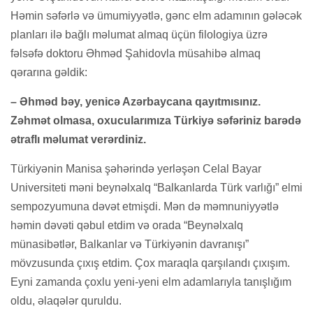
Həmin səfərlə və ümumiyyətlə, gənc elm adamının gələcək
planları ilə bağlı məlumat almaq üçün filologiya üzrə
fəlsəfə doktoru Əhməd Şahidovla müsahibə almaq
qərarına gəldik:
– Əhməd bəy, yenicə Azərbaycana qayıtmısınız.
Zəhmət olmasa, oxucularımıza Türkiyə səfəriniz barədə
ətraflı məlumat verərdiniz.
Türkiyənin Manisa şəhərində yerləşən Celal Bayar
Universiteti məni beynəlxalq “Balkanlarda Türk varlığı” elmi
sempozyumuna dəvət etmişdi. Mən də məmnuniyyətlə
həmin dəvəti qəbul etdim və orada “Beynəlxalq
münasibətlər, Balkanlar və Türkiyənin davranışı”
mövzusunda çıxış etdim. Çox maraqla qarşılandı çıxışım.
Eyni zamanda çoxlu yeni-yeni elm adamlarıyla tanışlığım
oldu, əlaqələr quruldu.