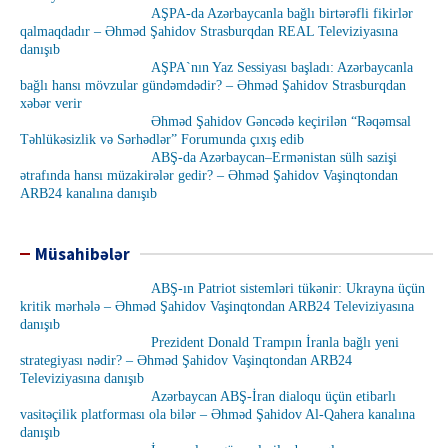
AŞPA-da Azərbaycanla bağlı birtərəfli fikirlər
qalmaqdadır – Əhməd Şahidov Strasburqdan REAL Televiziyasına
danışıb
AŞPA`nın Yaz Sessiyası başladı: Azərbaycanla
bağlı hansı mövzular gündəmdədir? – Əhməd Şahidov Strasburqdan
xəbər verir
Əhməd Şahidov Gəncədə keçirilən “Rəqəmsal
Təhlükəsizlik və Sərhədlər” Forumunda çıxış edib
ABŞ-da Azərbaycan–Ermənistan sülh sazişi
ətrafında hansı müzakirələr gedir? – Əhməd Şahidov Vaşinqtondan
ARB24 kanalına danışıb
Müsahibələr
ABŞ-ın Patriot sistemləri tükənir: Ukrayna üçün
kritik mərhələ – Əhməd Şahidov Vaşinqtondan ARB24 Televiziyasına
danışıb
Prezident Donald Trampın İranla bağlı yeni
strategiyası nədir? – Əhməd Şahidov Vaşinqtondan ARB24
Televiziyasına danışıb
Azərbaycan ABŞ-İran dialoqu üçün etibarlı
vasitəçilik platforması ola bilər – Əhməd Şahidov Al-Qahera kanalına
danışıb