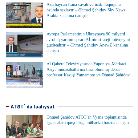
Azərbaycan İrana cavab vermək hüququnu
özündə saxlayır – Əhməd Şahidov Sky News
Arabia kanalına danışıb
Avropa Parlamentinin Ukraynaya 90 milyard
avroluq yardım qərarı Aİ-nin strateji mövqeyini
gücləndirir – Əhməd Şahidov AnewZ kanalına
danışıb
Al Qahera Televiziyasında Yaponiya–Mərkəzi
Asiya münasibətlərinə həsr olunmuş debat –
professor Kazuşi Yamamoto və Əhməd Şahidov
ATƏT`də fəaliyyət
Əhməd Şahidov ATƏT`in Vyana toplantısında
işgəncələrə qarşı birgə mübarizə barədə danışıb