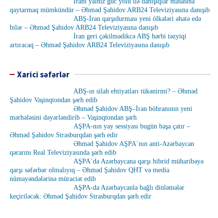
İranı yalnız güc yolu ilə danışıqlar masasına
qaytarmaq mümkündür – Əhməd Şahidov ARB24 Televiziyasına danışıb
ABŞ-İran qarşıdurması yeni ölkələri əhatə edə
bilər – Əhməd Şahidov ARB24 Televiziyasına danışıb
İran geri çəkilmədikcə ABŞ hərbi təzyiqi
artıracaq – Əhməd Şahidov ARB24 Televiziyasına danışıb
Xarici səfərlər
ABŞ-ın silah ehtiyatları tükənirmi? – Əhməd
Şahidov Vaşinqtondan şərh edib
Əhməd Şahidov ABŞ–İran böhranının yeni
mərhələsini dəyərləndirib – Vaşinqtondan şərh
AŞPA-nın yay sessiyası bugün başa çatır –
Əhməd Şahidov Strasburqdan şərh edir
Əhməd Şahidov AŞPA`nın anti-Azərbaycan
qərarını Real Televiziyasında şərh edib
AŞPA`da Azərbaycana qarşı hibrid müharibəyə
qarşı səfərbər olmalıyıq – Əhməd Şahidov QHT və media
nümayəndələrinə müraciət edib
AŞPA-da Azərbaycanla bağlı dinləmələr
keçiriləcək: Əhməd Şahidov Strasburqdan şərh edir