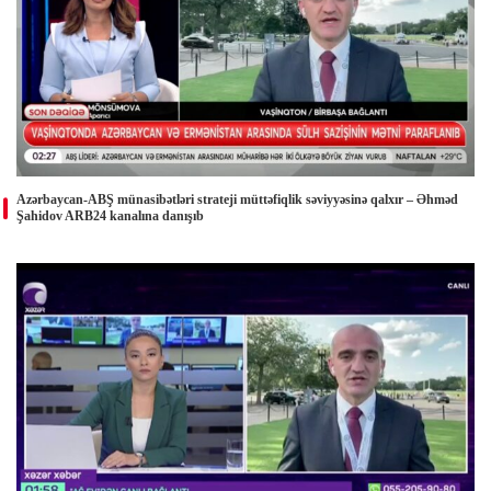
Azərbaycan-ABŞ münasibətləri strateji müttəfiqlik səviyyəsinə qalxır – Əhməd
Şahidov ARB24 kanalına danışıb