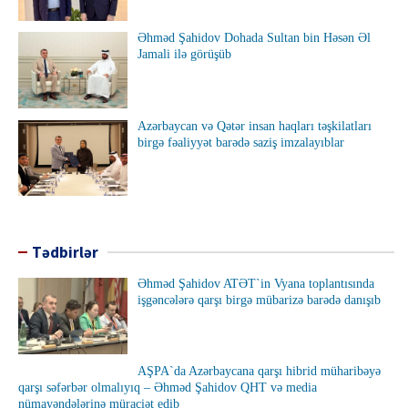
Əhməd Şahidov Dohada Sultan bin Həsən Əl
Jamali ilə görüşüb
Azərbaycan və Qətər insan haqları təşkilatları
birgə fəaliyyət barədə saziş imzalayıblar
Tədbirlər
Əhməd Şahidov ATƏT`in Vyana toplantısında
işgəncələrə qarşı birgə mübarizə barədə danışıb
AŞPA`da Azərbaycana qarşı hibrid müharibəyə
qarşı səfərbər olmalıyıq – Əhməd Şahidov QHT və media
nümayəndələrinə müraciət edib