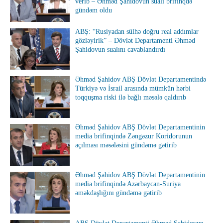
verib – Əhməd Şahidovun sualı brifinqdə
gündəm oldu
ABŞ: “Rusiyadan sülhə doğru real addımlar
gözləyirik” – Dövlət Departamenti Əhməd
Şahidovun sualını cavablandırdı
Əhməd Şahidov ABŞ Dövlət Departamentində
Türkiyə və İsrail arasında mümkün hərbi
toqquşma riski ilə bağlı məsələ qaldırıb
Əhməd Şahidov ABŞ Dövlət Departamentinin
media brifinqində Zəngəzur Koridorunun
açılması məsələsini gündəmə gətirib
Əhməd Şahidov ABŞ Dövlət Departamentinin
media brifinqində Azərbaycan-Suriya
əməkdaşlığını gündəmə gətirib