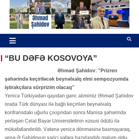
Skip
to
content
Əhməd Şahidov
Hüquq müdafiəçisi
“BU DƏFƏ KOSOVOYA”
Əhməd Şahidov: “Prizren
şəhərində keçiriləcək beynəlxalq elmi sempozyumda
iştirakçılara sürprizim olacaq”
Yenicə Türkiyədən qayıdan gənc alimimiz Əhməd Şahidov
orada Türk dünyası ilə bağlı keçirilən beynəlxalq
konfransdakı uğurlu çıxışından sonra Manisa şəhərində
yerləşən Celal Bayar Universitetinin xüsusi ödülü ilə
mükafatlandırıldı.
Vətənə yenicə dönməsinə baxmayaraq,
yenə Ə.Şahidovun xarici səfərə hazırlaşdığı məlum oldu.