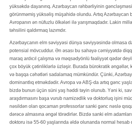
yüksəkdə dayanırıq. Azərbaycan rəhbərliyinin gəncləşməsi 
görünməmiş yüksəliş müşahidə olundu.
Artıq Azərbaycan 
Avropanın ən nüfuzlu ölkələri ilə yarışmaqdadır. Lakin mil
təhsilini qaldırmaq lazımdır.
Azərbaycanın elm səviyyəsi dünya səviyyəsində olmasa da, 
potensial mövcuddur. Ən əsası bu sahəyə cəmiyyətdə diqqə
maraq ardıcıl çalışma və məqsədyönlü fəaliyyət qədər deyil
çox böyük çətinliklərlə üzləşir. Burada bürokratik əngəllər, k
və başqa cəhətləri sadalamaq mümkündür. Çünki, Azərbayc
dominantlıq etməkdədir. Avropa və ABŞ-da artıq gənc yaşl
bizdə bunun üçün süni yaş həddi təyin olunub. Yəni ki, savad
araşdırmasını başa vurub namizədlik və doktorluq işini müdaf
nəsildən olan qocaman professorlar sanki gənc nəslə qısqan
dərəcə almasına əngəl törədirlər. Bizdə sanki elm adamları 
doktoru isə 55-60 yaşlarında əldə olunanda normal hesab 