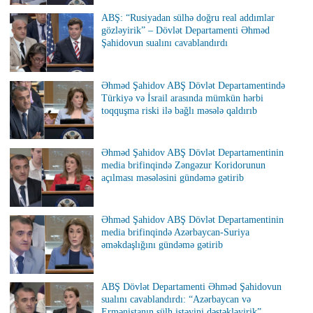
ABŞ: “Rusiyadan sülhə doğru real addımlar
gözləyirik” – Dövlət Departamenti Əhməd
Şahidovun sualını cavablandırdı
Əhməd Şahidov ABŞ Dövlət Departamentində
Türkiyə və İsrail arasında mümkün hərbi
toqquşma riski ilə bağlı məsələ qaldırıb
Əhməd Şahidov ABŞ Dövlət Departamentinin
media brifinqində Zəngəzur Koridorunun
açılması məsələsini gündəmə gətirib
Əhməd Şahidov ABŞ Dövlət Departamentinin
media brifinqində Azərbaycan-Suriya
əməkdaşlığını gündəmə gətirib
ABŞ Dövlət Departamenti Əhməd Şahidovun
sualını cavablandırdı: “Azərbaycan və
Ermənistanın sülh istəyini dəstəkləyirik”