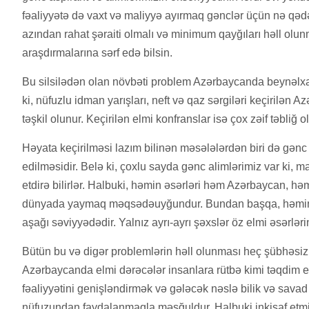
fəaliyyətə də vaxt və maliyyə ayırmaq gənclər üçün nə qədər
azından rahat şəraiti olmalı və minimum qayğıları həll olunm
araşdırmalarına sərf edə bilsin.
Bu silsilədən olan növbəti problem Azərbaycanda beynəlxalq
ki, nüfuzlu idman yarışları, neft və qaz sərgiləri keçirilə
təşkil olunur. Keçirilən elmi konfranslar isə çox zəif təbliğ o
Həyata keçirilməsi lazım bilinən məsələlərdən biri də gənc a
edilməsidir. Belə ki, çoxlu sayda gənc alimlərimiz var ki, m
etdirə bilirlər. Halbuki, həmin əsərləri həm Azərbaycan, hə
dünyada yaymaq məqsədəuyğundur. Bundan başqa, həmin e
aşağı səviyyədədir. Yalnız ayrı-ayrı şəxslər öz elmi əsərlərin
Bütün bu və digər problemlərin həll olunması heç şübhəsiz
Azərbaycanda elmi dərəcələr insanlara rütbə kimi təqdim e
fəaliyyətini genişləndirmək və gələcək nəslə bilik və sava
nüfuzundan faydalanmaqla məşğuldur. Halbuki inkişaf etmi