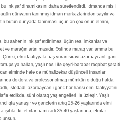
bu inkişaf dinamikasını daha sürətləndirdi, idmanda misli
bugün dünyanın tanınmış idman mərkəzlərindən sayılır və
lətin bütün dünyada tanınması üçün ən çox onun elmini,
bu sahənin inkişaf etdirilməsi üçün real imkanlar ve
t və marağın artırılmasıdır. Əslində maraq var, amma bu
. Çünki, elmi fəaliyyətə baş vuran sıravi azərbaycanlı gənc
orrupsiya halları, yaşlı nəsil ilə qeyri-bərabər rəqabət şəraiti
an elmində hələ də mühafizəkar düşüncəli insanlar
arında doktora və professor olmaq mümkün olduğu halda,
lı, istedadlı azərbaycanlı gənc hər hansı elmi fəaliyyətini,
iə etdikdə, süni olaraq yaş əngəlləri ilə üzləşir. Yaşlı
clıqla yanaşır və gənclərin artıq 25-26 yaşlarında elmi
alışıblar ki, elmlər namizədi 35-40 yaşlarında, elmlər
olunsun.