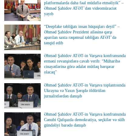
platformalarda daha fəal müdafiə etməliyik” –
Əhməd Şahidov ATƏT`dən videomüraciət
yayıb
“Deepfake təbliğatı insan hüquqları deyil” –
Əhməd Şahidov Prezident ailəsinə qarşı
aparılan saxta rəqəmsal təbliğatı ATƏT`də
tənqid edib
Əhməd Şahidov ATƏT-in Varşava konfransında
erməni revanşistlərə cavab verib: “Müharibə
cinayətlərinə görə ədalət mütləq bərqərar
olacaq”
Əhməd Şahidov ATƏT-in Varşava toplantısında
Ukrayna və Yaxın Şərqdə öldürülən
jurnalistlərdən danışıb
Əhməd Şahidov ATƏT-in Varşava konfransında
Cənubi Qafqazda demokratiya, seçkilər və sülh
gündəliyi barədə danışıb