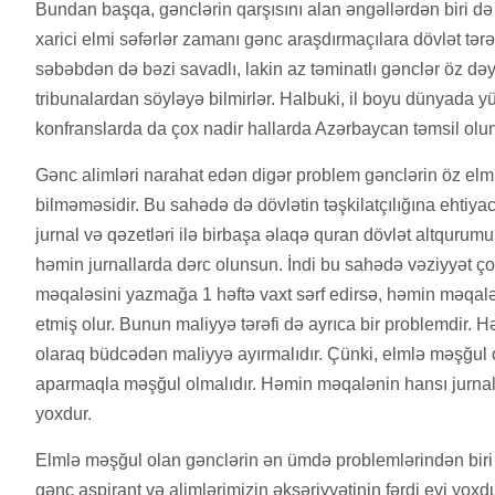
Bundan başqa, gənclərin qarşısını alan əngəllərdən biri də
xarici elmi səfərlər zamanı gənc araşdırmaçılara dövlət tərə
səbəbdən də bəzi savadlı, lakin az təminatlı gənclər öz dəyə
tribunalardan söyləyə bilmirlər. Halbuki, il boyu dünyada yü
konfranslarda da çox nadir hallarda Azərbaycan təmsil olun
Gənc alimləri narahat edən digər problem gənclərin öz elmi 
bilməməsidir. Bu sahədə də dövlətin təşkilatçılığına ehtiyac
jurnal və qəzetləri ilə birbaşa əlaqə quran dövlət altqurumu
həmin jurnallarda dərc olunsun. İndi bu sahədə vəziyyət ço
məqaləsini yazmağa 1 həftə vaxt sərf edirsə, həmin məqalən
etmiş olur. Bunun maliyyə tərəfi də ayrıca bir problemdir. 
olaraq büdcədən maliyyə ayırmalıdır. Çünki, elmlə məşğul 
aparmaqla məşğul olmalıdır. Həmin məqalənin hansı jurnal
yoxdur.
Elmlə məşğul olan gənclərin ən ümdə problemlərindən biri d
gənc aspirant və alimlərimizin əksəriyyətinin fərdi evi yox