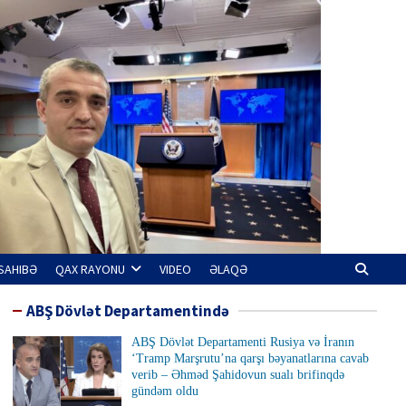
SAHIBƏ
QAX RAYONU
VIDEO
ƏLAQƏ
ABŞ Dövlət Departamentində
ABŞ Dövlət Departamenti Rusiya və İranın
‘Tramp Marşrutu’na qarşı bəyanatlarına cavab
verib – Əhməd Şahidovun sualı brifinqdə
gündəm oldu