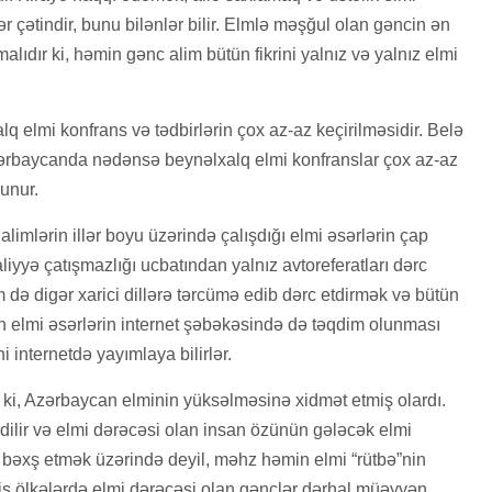
 çətindir, bunu bilənlər bilir. Elmlə məşğul olan gəncin ən
alıdır ki, həmin gənc alim bütün fikrini yalnız və yalnız elmi
 elmi konfrans və tədbirlərin çox az-az keçirilməsidir. Belə
n Azərbaycanda nədənsə beynəlxalq elmi konfranslar çox az-az
lunur.
limlərin illər boyu üzərində çalışdığı elmi əsərlərin çap
aliyyə çatışmazlığı ucbatından yalnız avtoreferatları dərc
m də digər xarici dillərə tərcümə edib dərc etdirmək və bütün
lmi əsərlərin internet şəbəkəsində də təqdim olunması
i internetdə yayımlaya bilirlər.
 ki, Azərbaycan elminin yüksəlməsinə xidmət etmiş olardı.
dilir və elmi dərəcəsi olan insan özünün gələcək elmi
d bəxş etmək üzərində deyil, məhz həmin elmi “rütbə”nin
ş ölkələrdə elmi dərəcəsi olan gənclər dərhal müəyyən