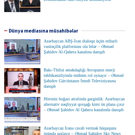
Dünya mediasına müsahibələr
Azərbaycan ABŞ-İran dialoqu üçün etibarlı
vasitəçilik platforması ola bilər – Əhməd
Şahidov Al-Qahera kanalına danışıb
Bakı-Tbilisi əməkdaşlığı Avropanın enerji
təhlükəsizliyində mühüm rol oynayır – Əhməd
Şahidov Gürcüstanın İmedi Televiziyasına
danışıb
Hörmüz boğazı ətrafında gərginlik: Azərbaycan
alternativ nəqliyyat qovşağı kimi ön plana çıxır
– Əhməd Şahidov Al Qahera kanalında danışıb
Azərbaycan İrana cavab vermək hüququnu
özündə saxlayır – Əhməd Şahidov Sky News