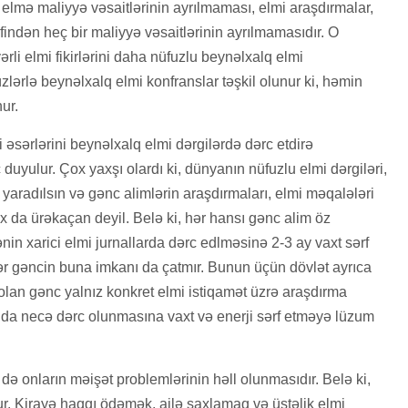
 elmə maliyyə vəsaitlərinin ayrılmaması, elmi araşdırmalar,
findən heç bir maliyyə vəsaitlərinin ayrılmamasıdır. O
rli elmi fikirlərini daha nüfuzlu beynəlxalq elmi
zlərlə beynəlxalq elmi konfranslar təşkil olunur ki, həmin
ur.
əsərlərini beynəlxalq elmi dərgilərdə dərc etdirə
 duyulur. Çox yaxşı olardı ki, dünyanın nüfuzlu elmi dərgiləri,
 yaradılsın və gənc alimlərin araşdırmaları, elmi məqalələri
x da ürəkaçan deyil. Belə ki, hər hansı gənc alim öz
in xarici elmi jurnallarda dərc edlməsinə 2-3 ay vaxt sərf
Hər gəncin buna imkanı da çatmır. Bunun üçün dövlət ayrıca
olan gənc yalnız konkret elmi istiqamət üzrə araşdırma
da necə dərc olunmasına vaxt və enerji sərf etməyə lüzum
ə onların məişət problemlərinin həll olunmasıdır. Belə ki,
dur. Kirayə haqqı ödəmək, ailə saxlamaq və üstəlik elmi