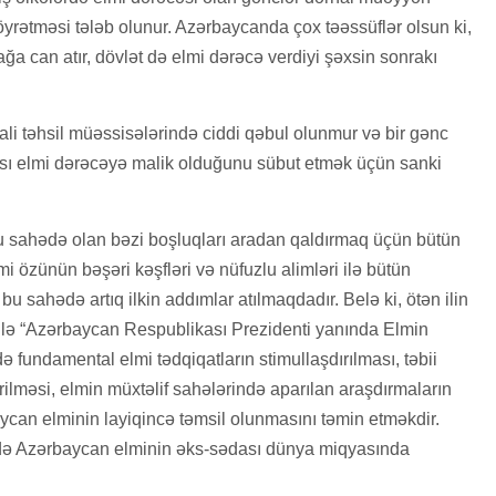
ə öyrətməsi tələb olunur. Azərbaycanda çox təəssüflər olsun ki,
ğa can atır, dövlət də elmi dərəcə verdiyi şəxsin sonrakı
li təhsil müəssisələrində ciddi qəbul olunmur və bir gənc
ı elmi dərəcəyə malik olduğunu sübut etmək üçün sanki
 bu sahədə olan bəzi boşluqları aradan qaldırmaq üçün bütün
i özünün bəşəri kəşfləri və nüfuzlu alimləri ilə bütün
 sahədə artıq ilkin addımlar atılmaqdadır. Belə ki, ötən ilin
ilə “Azərbaycan Respublikası Prezidenti yanında Elmin
 fundamental elmi tədqiqatların stimullaşdırılması, təbii
irilməsi, elmin müxtəlif sahələrində aparılan araşdırmaların
ycan elminin layiqincə təmsil olunmasını təmin etməkdir.
ində Azərbaycan elminin əks-sədası dünya miqyasında