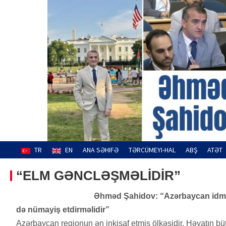
Skip
to
content
Əhməd Şahidov
Hüquq müdafiəçisi
TR
EN
ANA SƏHIFƏ
TƏRCÜMEYI-HAL
ABŞ
ATƏT
“ELM GƏNCLƏŞMƏLİDİR”
Əhməd Şahidov: “Azərbaycan idmand
də nümayiş etdirməlidir”
Azərbaycan regionun ən inkişaf etmiş ölkəsidir. Həyatın bü