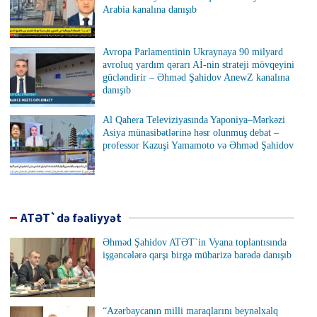
Arabia kanalına danışıb
Avropa Parlamentinin Ukraynaya 90 milyard
avroluq yardım qərarı Aİ-nin strateji mövqeyini
gücləndirir – Əhməd Şahidov AnewZ kanalına
danışıb
Al Qahera Televiziyasında Yaponiya–Mərkəzi
Asiya münasibətlərinə həsr olunmuş debat –
professor Kazuşi Yamamoto və Əhməd Şahidov
ATƏT`də fəaliyyət
Əhməd Şahidov ATƏT`in Vyana toplantısında
işgəncələrə qarşı birgə mübarizə barədə danışıb
“Azərbaycanın milli maraqlarını beynəlxalq