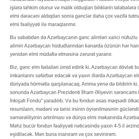
işlərə təhkim olunur və malik olduqları biliklərin tələbələr
elmi dərəcəni aldıqdan sonra gənclər daha çox vəzifə tutma
elmi fəaliyyəti ilə maraqlanmır.
Bu səbəbdən də Azərbaycanın gənc alimləri xarici nüfuzlu a
alimin Azərbaycan hüdudlarından kənarda özünün hər hans
yenidən elmi müdafiə etməsinə zərurət yaranır.
Biz, gənc elm fədailəri ümid edirik ki, Azərbaycan dövləti
imkanlarını səfərbər edəcək və yaxın illərdə Azərbaycan elm
dünyada hörmətlə qarşılanacaq. Amma yenə də bildirim ki, bu
sonunda Azərbaycan Prezidenti İlham Əliyevin sərəncamı 
İnkişafı Fondu” yaradılıb. Və bu fondun əsas məqsədi ölkədə
resursların, mədəni və tarixi irsinin öyrənilməsinin güclənd
səmərəliliyinin artırılması və dünya elmi məkanında Azərba
Məhz bucür fondun fəaliyyəti nəticəsində yaxın 4-5 il ərz
eşidiləcək. Mən buna inanıram və çox sevinirəm.