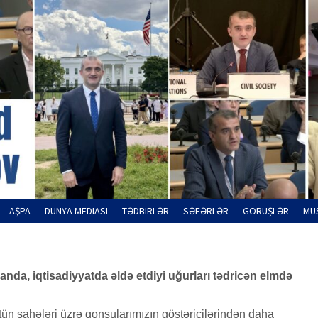
AŞPA
DÜNYA MEDIASI
TƏDBIRLƏR
SƏFƏRLƏR
GÖRÜŞLƏR
MÜ
a, iqtisadiyyatda əldə etdiyi uğurları tədricən elmdə
tün sahələri üzrə qonşularımızın göstəricilərindən daha