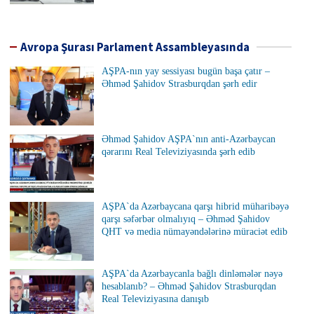
Avropa Şurası Parlament Assambleyasında
AŞPA-nın yay sessiyası bugün başa çatır –
Əhməd Şahidov Strasburqdan şərh edir
Əhməd Şahidov AŞPA`nın anti-Azərbaycan
qərarını Real Televiziyasında şərh edib
AŞPA`da Azərbaycana qarşı hibrid müharibəyə
qarşı səfərbər olmalıyıq – Əhməd Şahidov
QHT və media nümayəndələrinə müraciət edib
AŞPA`da Azərbaycanla bağlı dinləmələr nəyə
hesablanıb? – Əhməd Şahidov Strasburqdan
Real Televiziyasına danışıb