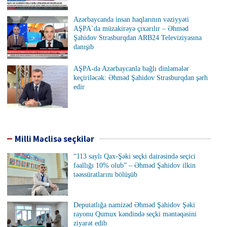
Azərbaycanda insan haqlarının vəziyyəti
AŞPA`da müzakirəyə çıxarılır – Əhməd
Şahidov Strasburqdan ARB24 Televiziyasına
danışıb
AŞPA-da Azərbaycanla bağlı dinləmələr
keçiriləcək: Əhməd Şahidov Strasburqdan şərh
edir
Milli Məclisə seçkilər
“113 saylı Qax-Şəki seçki dairəsində seçici
fəallığı 10% olub” – Əhməd Şahidov ilkin
təəssüratlarını bölüşüb
Deputatlığa namizəd Əhməd Şahidov Şəki
rayonu Qumux kəndində seçki məntəqəsini
ziyarət edib