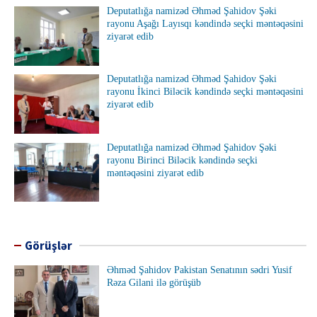
Deputatlığa namizəd Əhməd Şahidov Şəki
rayonu Aşağı Layısqı kəndində seçki məntəqəsini
ziyarət edib
Deputatlığa namizəd Əhməd Şahidov Şəki
rayonu İkinci Biləcik kəndində seçki məntəqəsini
ziyarət edib
Deputatlığa namizəd Əhməd Şahidov Şəki
rayonu Birinci Biləcik kəndində seçki
məntəqəsini ziyarət edib
Görüşlər
Əhməd Şahidov Pakistan Senatının sədri Yusif
Rəza Gilani ilə görüşüb