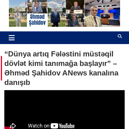
Skip
to
content
Əhməd Şahidov
Hüquq müdafiəçisi
“Dünya artıq Fələstini müstəqil
dövlət kimi tanımağa başlayır” –
Əhməd Şahidov ANews kanalına
danışıb