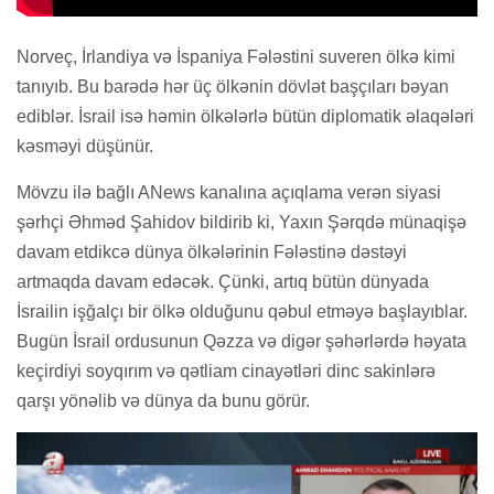
Norveç, İrlandiya və İspaniya Fələstini suveren ölkə kimi
tanıyıb. Bu barədə hər üç ölkənin dövlət başçıları bəyan
ediblər. İsrail isə həmin ölkələrlə bütün diplomatik əlaqələri
kəsməyi düşünür.
Mövzu ilə bağlı ANews kanalına açıqlama verən siyasi
şərhçi Əhməd Şahidov bildirib ki, Yaxın Şərqdə münaqişə
davam etdikcə dünya ölkələrinin Fələstinə dəstəyi
artmaqda davam edəcək. Çünki, artıq bütün dünyada
İsrailin işğalçı bir ölkə olduğunu qəbul etməyə başlayıblar.
Bugün İsrail ordusunun Qəzza və digər şəhərlərdə həyata
keçirdiyi soyqırım və qətliam cinayətləri dinc sakinlərə
qarşı yönəlib və dünya da bunu görür.