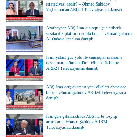
strategiyası nədir? – Əhməd Şahidov
Vaşinqtondan ARB24 Televiziyasına danışıb
Azərbaycan ABŞ-İran dialoqu üçün etibarlı
vasitəçilik platforması ola bilər – Əhməd Şahidov
Al-Qahera kanalına danışıb
İranı yalnız güc yolu ilə danışıqlar masasına
qaytarmaq mümkündür – Əhməd Şahidov
ARB24 Televiziyasına danışıb
ABŞ-İran qarşıdurması yeni ölkələri əhatə edə
bilər – Əhməd Şahidov ARB24 Televiziyasına
danışıb
İran geri çəkilmədikcə ABŞ hərbi təzyiqi
artıracaq – Əhməd Şahidov ARB24
Televiziyasına danışıb