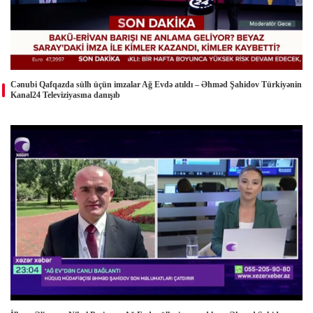
Cənubi Qafqazda sülh üçün imzalar Ağ Evdə atıldı – Əhməd Şahidov Türkiyənin
Kanal24 Televiziyasına danışıb