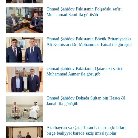
Əhməd Şahidov Pakistanın Polşadakı səfiri
Muhəmməd Sami ilə görüşüb
Əhməd Şahidov Pakistanın Böyük Britaniyadakı
Ali Komissarı Dr. Mohammad Faisal ilə görüşüb
Əhməd Şahidov Pakistanın Qətərdəki səfiri
Muhammad Aamer ilə görüşüb
Əhməd Şahidov Dohada Sultan bin Həsən Əl
Jamali ilə görüşüb
Azərbaycan və Qətər insan haqları təşkilatları
birgə fəaliyyət barədə saziş imzalayıblar