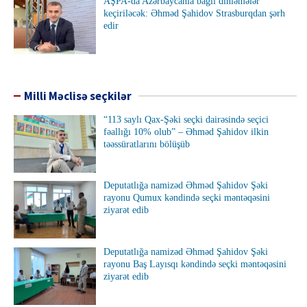
AŞPA-da Azərbaycanla bağlı dinləmələr
keçiriləcək: Əhməd Şahidov Strasburqdan şərh
edir
Milli Məclisə seçkilər
“113 saylı Qax-Şəki seçki dairəsində seçici
fəallığı 10% olub” – Əhməd Şahidov ilkin
təəssüratlarını bölüşüb
Deputatlığa namizəd Əhməd Şahidov Şəki
rayonu Qumux kəndində seçki məntəqəsini
ziyarət edib
Deputatlığa namizəd Əhməd Şahidov Şəki
rayonu Baş Layısqı kəndində seçki məntəqəsini
ziyarət edib