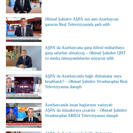
Əhməd Şahidov AŞPA`nın anti-Azərbaycan
qərarını Real Televiziyasında şərh edib
AŞPA`da Azərbaycana qarşı hibrid müharibəyə
qarşı səfərbər olmalıyıq – Əhməd Şahidov QHT
və media nümayəndələrinə müraciət edib
AŞPA`da Azərbaycanla bağlı dinləmələr nəyə
hesablanıb? – Əhməd Şahidov Strasburqdan Real
Televiziyasına danışıb
Azərbaycanda insan haqlarının vəziyyəti
AŞPA`da müzakirəyə çıxarılır – Əhməd Şahidov
Strasburqdan ARB24 Televiziyasına danışıb