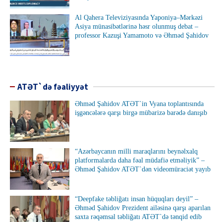
Al Qahera Televiziyasında Yaponiya–Mərkəzi
Asiya münasibətlərinə həsr olunmuş debat –
professor Kazuşi Yamamoto və Əhməd Şahidov
ATƏT`də fəaliyyət
Əhməd Şahidov ATƏT`in Vyana toplantısında
işgəncələrə qarşı birgə mübarizə barədə danışıb
“Azərbaycanın milli maraqlarını beynəlxalq
platformalarda daha fəal müdafiə etməliyik” –
Əhməd Şahidov ATƏT`dən videomüraciət yayıb
“Deepfake təbliğatı insan hüquqları deyil” –
Əhməd Şahidov Prezident ailəsinə qarşı aparılan
saxta rəqəmsal təbliğatı ATƏT`də tənqid edib