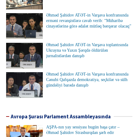
Əhməd Şahidov ATƏT-in Varşava konfransında
erməni revanşistlərə cavab verib: “Müharibə
cinayətlərinə görə ədalət mütləq bərqərar olacaq”
Əhməd Şahidov ATƏT-in Varşava toplantısında
Ukrayna və Yaxın Şərqdə öldürülən
jurnalistlərdən danışıb
Əhməd Şahidov ATƏT-in Varşava konfransında
Cənubi Qafqazda demokratiya, seçkilər və sülh
gündəliyi barədə danışıb
Avropa Şurası Parlament Assambleyasında
AŞPA-nın yay sessiyası bugün başa çatır –
Əhməd Şahidov Strasburqdan şərh edir