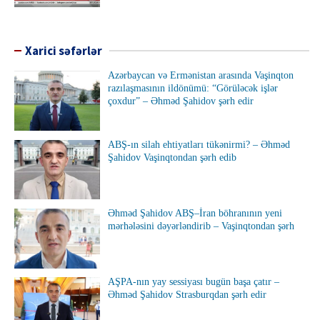
Xarici səfərlər
Azərbaycan və Ermənistan arasında Vaşinqton
razılaşmasının ildönümü: “Görüləcək işlər
çoxdur” – Əhməd Şahidov şərh edir
ABŞ-ın silah ehtiyatları tükənirmi? – Əhməd
Şahidov Vaşinqtondan şərh edib
Əhməd Şahidov ABŞ–İran böhranının yeni
mərhələsini dəyərləndirib – Vaşinqtondan şərh
AŞPA-nın yay sessiyası bugün başa çatır –
Əhməd Şahidov Strasburqdan şərh edir