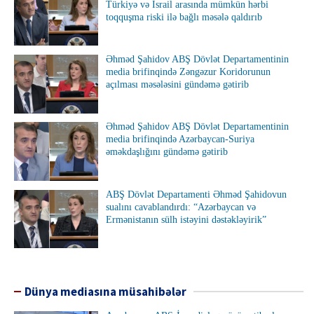
Türkiyə və İsrail arasında mümkün hərbi
toqquşma riski ilə bağlı məsələ qaldırıb
Əhməd Şahidov ABŞ Dövlət Departamentinin
media brifinqində Zəngəzur Koridorunun
açılması məsələsini gündəmə gətirib
Əhməd Şahidov ABŞ Dövlət Departamentinin
media brifinqində Azərbaycan-Suriya
əməkdaşlığını gündəmə gətirib
ABŞ Dövlət Departamenti Əhməd Şahidovun
sualını cavablandırdı: “Azərbaycan və
Ermənistanın sülh istəyini dəstəkləyirik”
Dünya mediasına müsahibələr