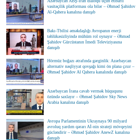
Azərbaycan ABŞ-İran dialoqu üçün etibarlı
vasitəçilik platforması ola bilər – Əhməd Şahidov
Al-Qahera kanalına danışıb
Bakı-Tbilisi əməkdaşlığı Avropanın enerji
təhlükəsizliyində mühüm rol oynayır – Əhməd
Şahidov Gürcüstanın İmedi Televiziyasına
danışıb
Hörmüz boğazı ətrafında gərginlik: Azərbaycan
alternativ nəqliyyat qovşağı kimi ön plana çıxır –
Əhməd Şahidov Al Qahera kanalında danışıb
Azərbaycan İrana cavab vermək hüququnu
özündə saxlayır – Əhməd Şahidov Sky News
Arabia kanalına danışıb
Avropa Parlamentinin Ukraynaya 90 milyard
avroluq yardım qərarı Aİ-nin strateji mövqeyini
gücləndirir – Əhməd Şahidov AnewZ kanalına
danışıb