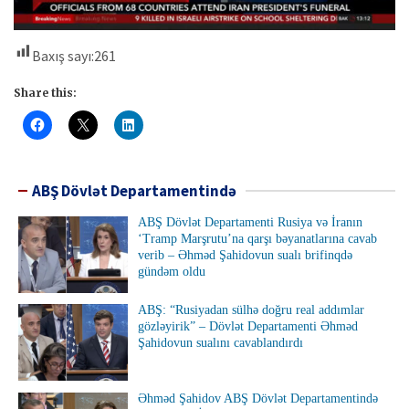
Baxış sayı:
261
Share this:
ABŞ Dövlət Departamentində
ABŞ Dövlət Departamenti Rusiya və İranın
‘Tramp Marşrutu’na qarşı bəyanatlarına cavab
verib – Əhməd Şahidovun sualı brifinqdə
gündəm oldu
ABŞ: “Rusiyadan sülhə doğru real addımlar
gözləyirik” – Dövlət Departamenti Əhməd
Şahidovun sualını cavablandırdı
Əhməd Şahidov ABŞ Dövlət Departamentində