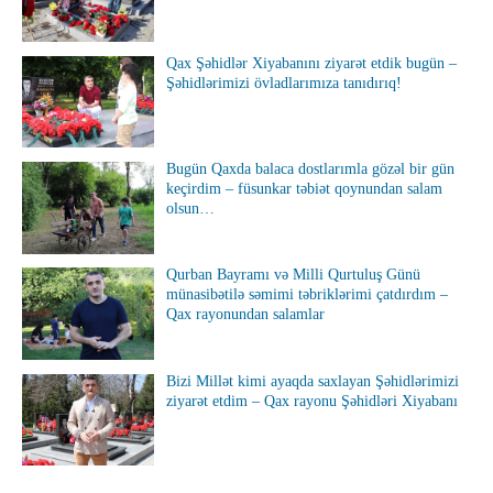
Qax Şəhidlər Xiyabanını ziyarət etdik bugün –
Şəhidlərimizi övladlarımıza tanıdırıq!
Bugün Qaxda balaca dostlarımla gözəl bir gün
keçirdim – füsunkar təbiət qoynundan salam
olsun…
Qurban Bayramı və Milli Qurtuluş Günü
münasibətilə səmimi təbriklərimi çatdırdım –
Qax rayonundan salamlar
Bizi Millət kimi ayaqda saxlayan Şəhidlərimizi
ziyarət etdim – Qax rayonu Şəhidləri Xiyabanı