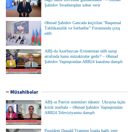
Şahidov Strasburqdan xəbər verir
Əhməd Şahidov Gəncədə keçirilən “Rəqəmsal
Təhlükəsizlik və Sərhədlər” Forumunda çıxış
edib
ABŞ-da Azərbaycan–Ermənistan sülh sazişi
ətrafında hansı müzakirələr gedir? – Əhməd
Şahidov Vaşinqtondan ARB24 kanalına danışıb
Müsahibələr
ABŞ-ın Patriot sistemləri tükənir: Ukrayna üçün
kritik mərhələ – Əhməd Şahidov Vaşinqtondan
ARB24 Televiziyasına danışıb
Prezident Donald Trampın İranla bağlı yeni