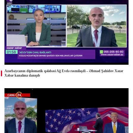
Azərbaycanın diplomatik qələbəsi Ağ Evdə rəsmiləşdi – Əhməd Şahidov Xəzər
Xəbər kanalına danışıb