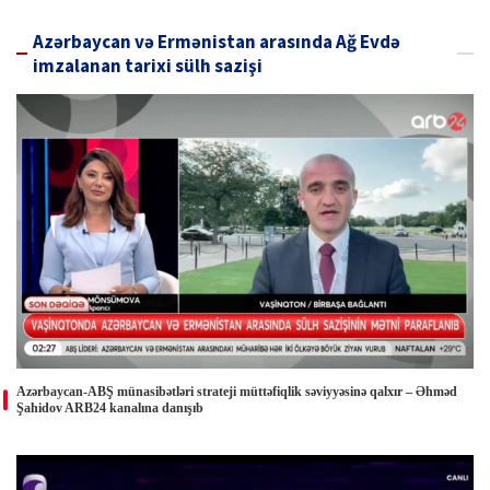
Azərbaycan və Ermənistan arasında Ağ Evdə
imzalanan tarixi sülh sazişi
Azərbaycan-ABŞ münasibətləri strateji müttəfiqlik səviyyəsinə qalxır – Əhməd
Şahidov ARB24 kanalına danışıb