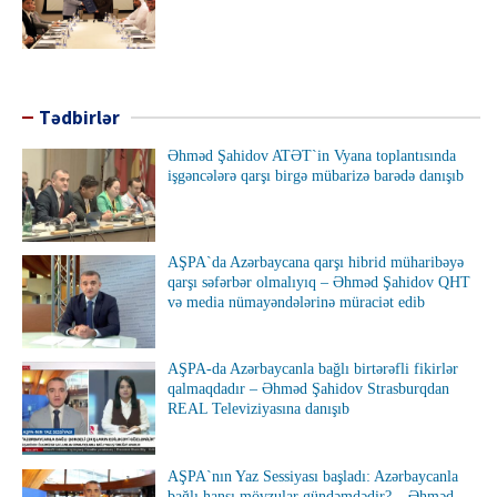
Tədbirlər
Əhməd Şahidov ATƏT`in Vyana toplantısında
işgəncələrə qarşı birgə mübarizə barədə danışıb
AŞPA`da Azərbaycana qarşı hibrid müharibəyə
qarşı səfərbər olmalıyıq – Əhməd Şahidov QHT
və media nümayəndələrinə müraciət edib
AŞPA-da Azərbaycanla bağlı birtərəfli fikirlər
qalmaqdadır – Əhməd Şahidov Strasburqdan
REAL Televiziyasına danışıb
AŞPA`nın Yaz Sessiyası başladı: Azərbaycanla
bağlı hansı mövzular gündəmdədir? – Əhməd