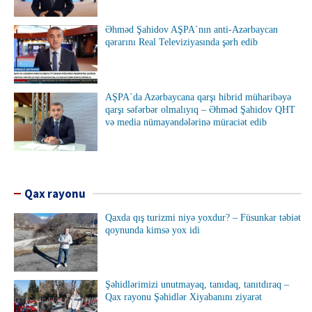
Əhməd Şahidov AŞPA`nın anti-Azərbaycan
qərarını Real Televiziyasında şərh edib
AŞPA`da Azərbaycana qarşı hibrid müharibəyə
qarşı səfərbər olmalıyıq – Əhməd Şahidov QHT
və media nümayəndələrinə müraciət edib
Qax rayonu
Qaxda qış turizmi niyə yoxdur? – Füsunkar təbiət
qoynunda kimsə yox idi
Şəhidlərimizi unutmayaq, tanıdaq, tanıtdıraq –
Qax rayonu Şəhidlər Xiyabanını ziyarət